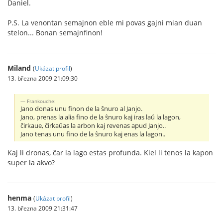
Daniel.
P.S. La venontan semajnon eble mi povas gajni mian duan
stelon... Bonan semajnfinon!
Miland
(
Ukázat profil
)
13. března 2009 21:09:30
Frankouche:
Jano donas unu finon de la ŝnuro al Janjo.
Jano, prenas la alia fino de la ŝnuro kaj iras laŭ la lagon,
ĉirkaue, ĉirkaŭas la arbon kaj revenas apud Janjo..
Jano tenas unu fino de la ŝnuro kaj enas la lagon..
Kaj li dronas, ĉar la lago estas profunda. Kiel li tenos la kapon
super la akvo?
henma
(
Ukázat profil
)
13. března 2009 21:31:47