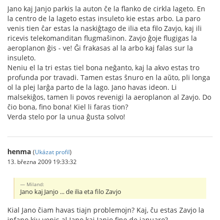
Jano kaj Janjo parkis la auton ĉe la flanko de cirkla lageto. En
la centro de la lageto estas insuleto kie estas arbo. La paro
venis tien ĉar estas la naskiĝtago de ilia eta filo Zavjo, kaj ili
ricevis telekomanditan flugmaŝinon. Zavjo ĝoje flugigas la
aeroplanon ĝis - ve! Ĝi frakasas al la arbo kaj falas sur la
insuleto.
Neniu el la tri estas tiel bona neĝanto, kaj la akvo estas tro
profunda por travadi. Tamen estas ŝnuro en la aŭto, pli longa
ol la plej larĝa parto de la lago. Jano havas ideon. Li
malsekiĝos, tamen li povos revenigi la aeroplanon al Zavjo. Do
ĉio bona, fino bona! Kiel li faras tion?
Verda stelo por la unua ĝusta solvo!
henma
(
Ukázat profil
)
13. března 2009 19:33:32
Miland:
Jano kaj Janjo ... de ilia eta filo Zavjo
Kial Jano ĉiam havas tiajn problemojn? Kaj, ĉu estas Zavjo la
infano kiu venis al Jano kaj Janjo fine de januaro?