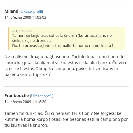
Miland
(
Ukázat profil
)
14. března 2009 11:03:02
Frankouche:
Tamen, se Janjo tiras sufiĉe la ŝnuron (kurante...), Jano ne
sinkos kaj ne dronos...
Do, tio pruvas ke Jano estas malforta homo nemuskolita !
Ne realisme. Imagu naĝbasenon. Fortulo tenas unu finon de
ŝnuro kaj ĵetas la alian al vi, kiu estas ĉe la alia flanko. Ĉu vere
li, eĉ se li estas Olimpika ĉampiono, povos tiri vin trans la
baseno sen vi tuj sinki?
Frankouche
(
Ukázat profil
)
14. března 2009 11:18:20
Tamen tio funkcias. Ĉu ci neniam faris tion ? Ne forgesu ke
kutime la homa korpo flosas. Ne bezonas esti ia ĉampiono por
tiu kiu tiras la ŝnuron.