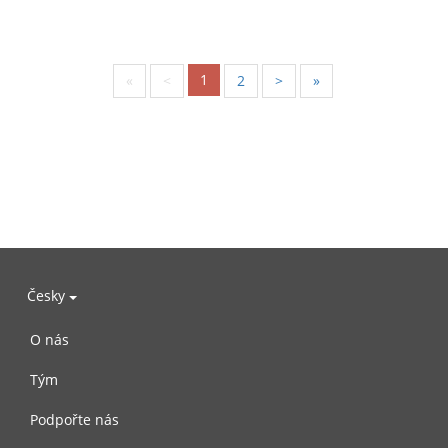
1
«
<
2
>
»
Česky
O nás
Tým
Podpořte nás