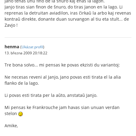
Jano tenas unu fino de la ŝnuro kaj enas la lagon.
Janjo tiras sian finon de ŝnuro, do tiras Janon en la lago. Li
reprenas la detruitan aviadilon, iras ĉirkaŭ la arbo kaj revenas
kontraŭ direkte, donante duan survangon al tiu eta stult... de
Zavjo !
henma
(
Ukázat profil
)
13. března 2009 20:18:22
Tre bona solvo... mi pensas ke povas ekzisti du variantoj:
Ne necesas reveni al Janjo, Jano povas esti tirata el la alia
flanko de la lago.
Li povas esti tirata per la aŭto, anstataŭ Janjo.
Mi pensas ke Frankrouche jam havas sian unuan verdan
stelon
Amike,