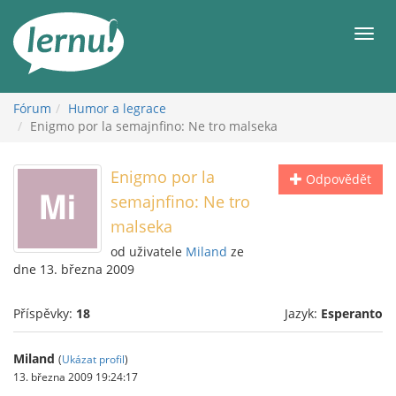
Přejít
k
Men
obsahu
Fórum
Humor a legrace
Enigmo por la semajnfino: Ne tro malseka
Enigmo por la
Odpovědět
semajnfino: Ne tro
malseka
od uživatele
Miland
ze
dne 13. března 2009
Příspěvky:
18
Jazyk:
Esperanto
Miland
(
Ukázat profil
)
13. března 2009 19:24:17