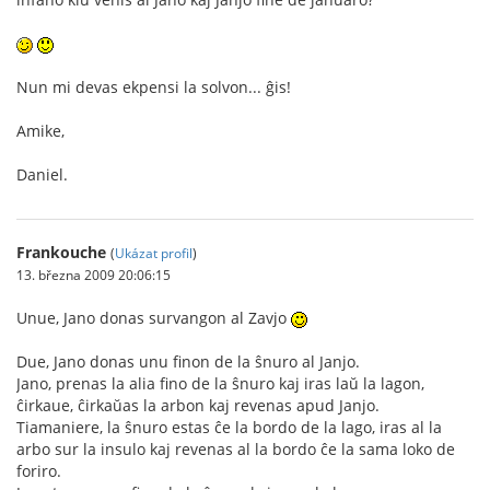
Nun mi devas ekpensi la solvon... ĝis!
Amike,
Daniel.
Frankouche
(
Ukázat profil
)
13. března 2009 20:06:15
Unue, Jano donas survangon al Zavjo
Due, Jano donas unu finon de la ŝnuro al Janjo.
Jano, prenas la alia fino de la ŝnuro kaj iras laŭ la lagon,
ĉirkaue, ĉirkaŭas la arbon kaj revenas apud Janjo.
Tiamaniere, la ŝnuro estas ĉe la bordo de la lago, iras al la
arbo sur la insulo kaj revenas al la bordo ĉe la sama loko de
foriro.