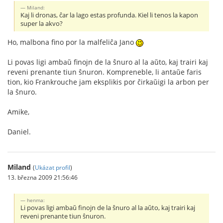
Miland:
Kaj li dronas, ĉar la lago estas profunda. Kiel li tenos la kapon
super la akvo?
Ho, malbona fino por la malfeliĉa Jano
Li povas ligi ambaŭ finojn de la ŝnuro al la aŭto, kaj trairi kaj
reveni prenante tiun ŝnuron. Kompreneble, li antaŭe faris
tion, kio Frankrouche jam eksplikis por ĉirkaŭigi la arbon per
la ŝnuro.
Amike,
Daniel.
Miland
(
Ukázat profil
)
13. března 2009 21:56:46
henma:
Li povas ligi ambaŭ finojn de la ŝnuro al la aŭto, kaj trairi kaj
reveni prenante tiun ŝnuron.