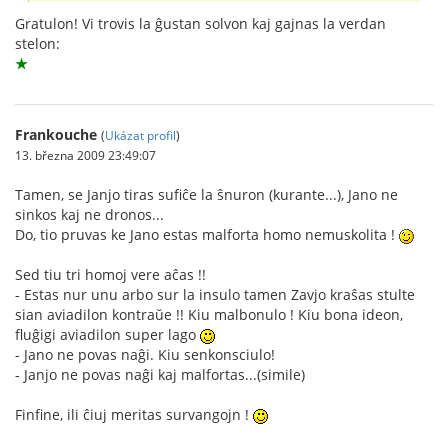
Gratulon! Vi trovis la ĝustan solvon kaj gajnas la verdan
stelon:
★
Frankouche
(
Ukázat profil
)
13. března 2009 23:49:07
Tamen, se Janjo tiras sufiĉe la ŝnuron (kurante...), Jano ne
sinkos kaj ne dronos...
Do, tio pruvas ke Jano estas malforta homo nemuskolita !
Sed tiu tri homoj vere aĉas !!
- Estas nur unu arbo sur la insulo tamen Zavjo kraŝas stulte
sian aviadilon kontraŭe !! Kiu malbonulo ! Kiu bona ideon,
fluĝigi aviadilon super lago
- Jano ne povas naĝi. Kiu senkonsciulo!
- Janjo ne povas naĝi kaj malfortas...(simile)
Finfine, ili ĉiuj meritas survangojn !