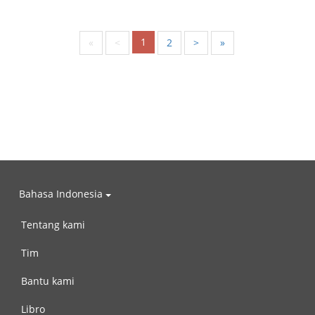
1
«
<
2
>
»
Bahasa Indonesia
Tentang kami
Tim
Bantu kami
Libro