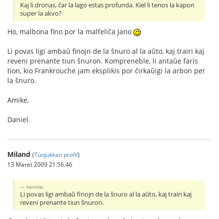
Kaj li dronas, ĉar la lago estas profunda. Kiel li tenos la kapon
super la akvo?
Ho, malbona fino por la malfeliĉa Jano
Li povas ligi ambaŭ finojn de la ŝnuro al la aŭto, kaj trairi kaj
reveni prenante tiun ŝnuron. Kompreneble, li antaŭe faris
tion, kio Frankrouche jam eksplikis por ĉirkaŭigi la arbon per
la ŝnuro.
Amike,
Daniel.
Miland
(
Tunjukkan profil
)
13 Maret 2009 21.56.46
henma:
Li povas ligi ambaŭ finojn de la ŝnuro al la aŭto, kaj trairi kaj
reveni prenante tiun ŝnuron.