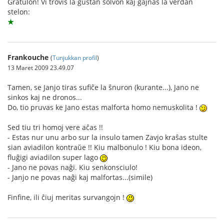
Gratulon! Vi trovis la ĝustan solvon kaj gajnas la verdan
stelon:
★
Frankouche
(
Tunjukkan profil
)
13 Maret 2009 23.49.07
Tamen, se Janjo tiras sufiĉe la ŝnuron (kurante...), Jano ne
sinkos kaj ne dronos...
Do, tio pruvas ke Jano estas malforta homo nemuskolita !
Sed tiu tri homoj vere aĉas !!
- Estas nur unu arbo sur la insulo tamen Zavjo kraŝas stulte
sian aviadilon kontraŭe !! Kiu malbonulo ! Kiu bona ideon,
fluĝigi aviadilon super lago
- Jano ne povas naĝi. Kiu senkonsciulo!
- Janjo ne povas naĝi kaj malfortas...(simile)
Finfine, ili ĉiuj meritas survangojn !