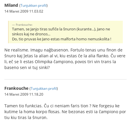
Miland
(
Tunjukkan profil
)
14 Maret 2009 11.03.02
Frankouche:
Tamen, se Janjo tiras sufiĉe la ŝnuron (kurante...), Jano ne
sinkos kaj ne dronos...
Do, tio pruvas ke Jano estas malforta homo nemuskolita !
Ne realisme. Imagu naĝbasenon. Fortulo tenas unu finon de
ŝnuro kaj ĵetas la alian al vi, kiu estas ĉe la alia flanko. Ĉu vere
li, eĉ se li estas Olimpika ĉampiono, povos tiri vin trans la
baseno sen vi tuj sinki?
Frankouche
(
Tunjukkan profil
)
14 Maret 2009 11.18.20
Tamen tio funkcias. Ĉu ci neniam faris tion ? Ne forgesu ke
kutime la homa korpo flosas. Ne bezonas esti ia ĉampiono por
tiu kiu tiras la ŝnuron.