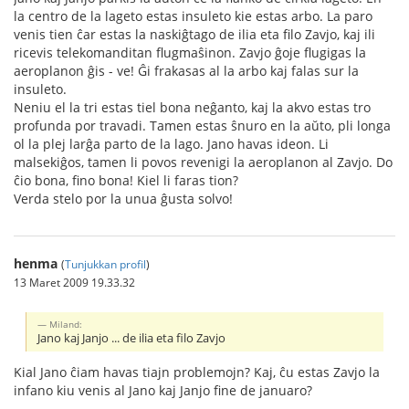
la centro de la lageto estas insuleto kie estas arbo. La paro
venis tien ĉar estas la naskiĝtago de ilia eta filo Zavjo, kaj ili
ricevis telekomanditan flugmaŝinon. Zavjo ĝoje flugigas la
aeroplanon ĝis - ve! Ĝi frakasas al la arbo kaj falas sur la
insuleto.
Neniu el la tri estas tiel bona neĝanto, kaj la akvo estas tro
profunda por travadi. Tamen estas ŝnuro en la aŭto, pli longa
ol la plej larĝa parto de la lago. Jano havas ideon. Li
malsekiĝos, tamen li povos revenigi la aeroplanon al Zavjo. Do
ĉio bona, fino bona! Kiel li faras tion?
Verda stelo por la unua ĝusta solvo!
henma
(
Tunjukkan profil
)
13 Maret 2009 19.33.32
Miland:
Jano kaj Janjo ... de ilia eta filo Zavjo
Kial Jano ĉiam havas tiajn problemojn? Kaj, ĉu estas Zavjo la
infano kiu venis al Jano kaj Janjo fine de januaro?