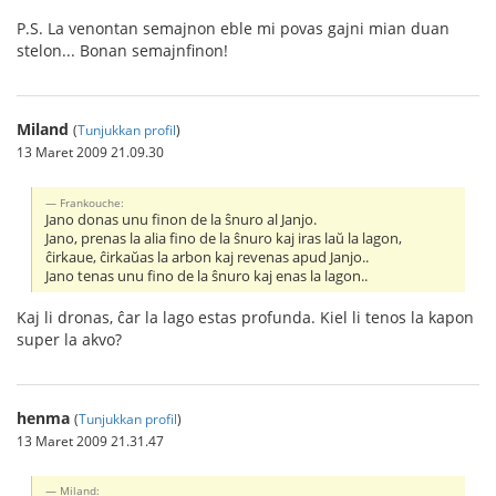
P.S. La venontan semajnon eble mi povas gajni mian duan
stelon... Bonan semajnfinon!
Miland
(
Tunjukkan profil
)
13 Maret 2009 21.09.30
Frankouche:
Jano donas unu finon de la ŝnuro al Janjo.
Jano, prenas la alia fino de la ŝnuro kaj iras laŭ la lagon,
ĉirkaue, ĉirkaŭas la arbon kaj revenas apud Janjo..
Jano tenas unu fino de la ŝnuro kaj enas la lagon..
Kaj li dronas, ĉar la lago estas profunda. Kiel li tenos la kapon
super la akvo?
henma
(
Tunjukkan profil
)
13 Maret 2009 21.31.47
Miland: