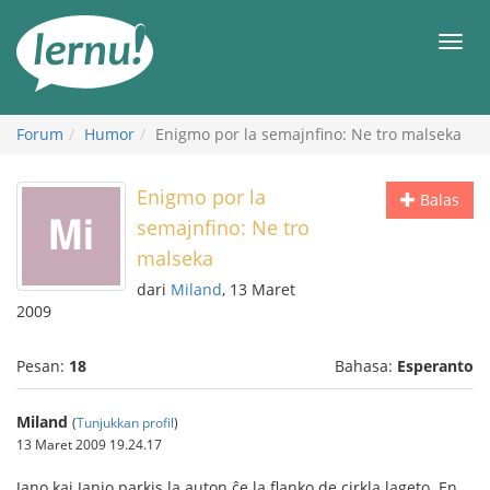
Ke
daftar
Men
isi
Forum
Humor
Enigmo por la semajnfino: Ne tro malseka
Enigmo por la
Balas
semajnfino: Ne tro
malseka
dari
Miland
, 13 Maret
2009
Pesan:
18
Bahasa:
Esperanto
Miland
(
Tunjukkan profil
)
13 Maret 2009 19.24.17
Jano kaj Janjo parkis la auton ĉe la flanko de cirkla lageto. En