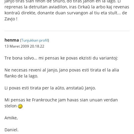
Janjo tiras sian finon de ŝnuro, do tiras Janon en la lago. Li
reprenas la detruitan aviadilon, iras ĉirkaŭ la arbo kaj revenas
kontraŭ direkte, donante duan survangon al tiu eta stult... de
Zavjo !
henma
(
Tunjukkan profil
)
13 Maret 2009 20.18.22
Tre bona solvo... mi pensas ke povas ekzisti du variantoj:
Ne necesas reveni al Janjo, Jano povas esti tirata el la alia
flanko de la lago.
Li povas esti tirata per la aŭto, anstataŭ Janjo.
Mi pensas ke Frankrouche jam havas sian unuan verdan
stelon
Amike,
Daniel.