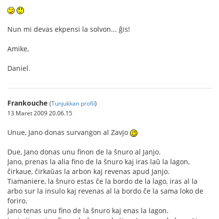
Nun mi devas ekpensi la solvon... ĝis!
Amike,
Daniel.
Frankouche
(
Tunjukkan profil
)
13 Maret 2009 20.06.15
Unue, Jano donas survangon al Zavjo
Due, Jano donas unu finon de la ŝnuro al Janjo.
Jano, prenas la alia fino de la ŝnuro kaj iras laŭ la lagon,
ĉirkaue, ĉirkaŭas la arbon kaj revenas apud Janjo.
Tiamaniere, la ŝnuro estas ĉe la bordo de la lago, iras al la
arbo sur la insulo kaj revenas al la bordo ĉe la sama loko de
foriro.
Jano tenas unu fino de la ŝnuro kaj enas la lagon.