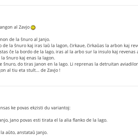
angon al Zavjo
non de la ŝnuro al Janjo.
no de la ŝnuro kaj iras laŭ la lagon, ĉirkaue, ĉirkaŭas la arbon kaj r
tas ĉe la bordo de la lago, iras al la arbo sur la insulo kaj revenas 
 la ŝnuro kaj enas la lagon.
de ŝnuro, do tiras Janon en la lago. Li reprenas la detruitan aviadilo
al tiu eta stult... de Zavjo !
nsas ke povas ekzisti du variantoj:
jo, Jano povas esti tirata el la alia flanko de la lago.
 la aŭto, anstataŭ Janjo.