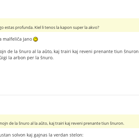
lago estas profunda. Kiel li tenos la kapon super la akvo?
a malfeliĉa Jano
ojn de la ŝnuro al la aŭto, kaj trairi kaj reveni prenante tiun ŝnuro
ŭigi la arbon per la ŝnuro.
nojn de la ŝnuro al la aŭto, kaj trairi kaj reveni prenante tiun ŝnuron.
ĝustan solvon kaj gajnas la verdan stelon: