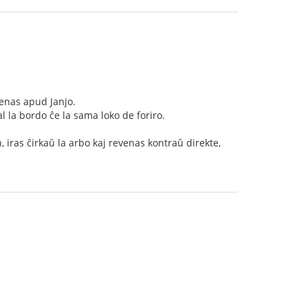
evenas apud Janjo.
al la bordo ĉe la sama loko de foriro.
n, iras ĉirkaŭ la arbo kaj revenas kontraŭ direkte,