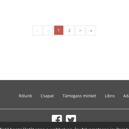
1
«
<
2
>
»
Rólunk
Csapat
Támogass minket
Libro
Ad