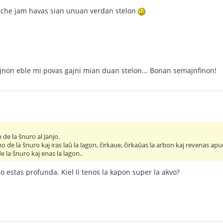
uche jam havas sian unuan verdan stelon
jnon eble mi povas gajni mian duan stelon... Bonan semajnfinon!
de la ŝnuro al Janjo.
ino de la ŝnuro kaj iras laŭ la lagon, ĉirkaue, ĉirkaŭas la arbon kaj revenas apu
e la ŝnuro kaj enas la lagon..
ago estas profunda. Kiel li tenos la kapon super la akvo?