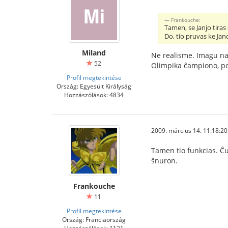
Frankouche:
Tamen, se Janjo tiras 
Do, tio pruvas ke Ja
Miland
Ne realisme. Imagu naĝb
52
Olimpika ĉampiono, povo
Profil megtekintése
Ország: Egyesült Királyság
Hozzászólások: 4834
2009. március 14. 11:18:20
Tamen tio funkcias. Ĉu
ŝnuron.
Frankouche
11
Profil megtekintése
Ország: Franciaország
Hozzászólások: 1121