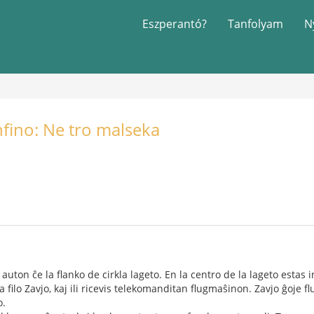
Eszperantó?
Tanfolyam
N
fino: Ne tro malseka
a auton ĉe la flanko de cirkla lageto. En la centro de la lageto estas 
ta filo Zavjo, kaj ili ricevis telekomanditan flugmaŝinon. Zavjo ĝoje f
o.