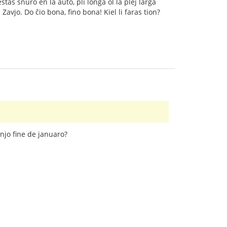
tas ŝnuro en la aŭto, pli longa ol la plej larĝa
Zavjo. Do ĉio bona, fino bona! Kiel li faras tion?
anjo fine de januaro?