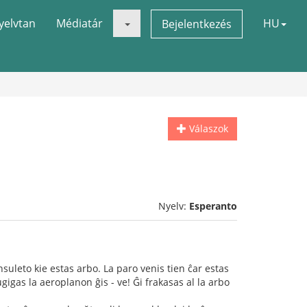
yelvtan
Médiatár
HU
Bejelentkezés
Válaszok
Nyelv:
Esperanto
insuleto kie estas arbo. La paro venis tien ĉar estas
lugigas la aeroplanon ĝis - ve! Ĝi frakasas al la arbo