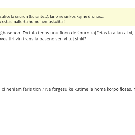
sufiĉe la ŝnuron (kurante...), Jano ne sinkos kaj ne dronos...
no estas malforta homo nemuskolita !
asenon. Fortulo tenas unu finon de ŝnuro kaj ĵetas la alian al vi, kiu
s tiri vin trans la baseno sen vi tuj sinki?
 ci neniam faris tion ? Ne forgesu ke kutime la homa korpo flosas. N