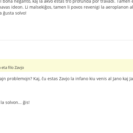
iel bona neĝanto, kaj la akvo estas tro profunda por travadi. Tamen es
havas ideon. Li malsekiĝos, tamen li povos revenigi la aeroplanon al 
a ĝusta solvo!
ia eta filo Zavjo
ajn problemojn? Kaj, ĉu estas Zavjo la infano kiu venis al Jano kaj J
a solvon... ĝis!