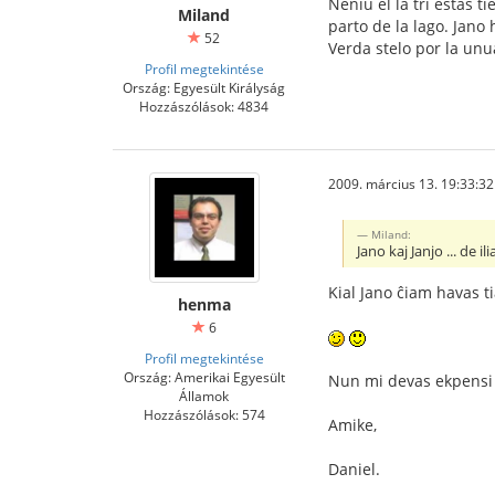
Neniu el la tri estas t
Miland
parto de la lago. Jano 
52
Verda stelo por la unu
Profil megtekintése
Ország: Egyesült Királyság
Hozzászólások: 4834
2009. március 13. 19:33:32
Miland:
Jano kaj Janjo ... de il
Kial Jano ĉiam havas ti
henma
6
Profil megtekintése
Ország: Amerikai Egyesült
Nun mi devas ekpensi l
Államok
Hozzászólások: 574
Amike,
Daniel.