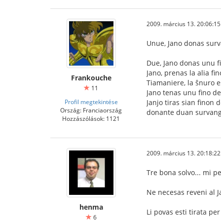
2009. március 13. 20:06:15
Unue, Jano donas surv
Due, Jano donas unu fi
Jano, prenas la alia fi
Frankouche
Tiamaniere, la ŝnuro es
11
Jano tenas unu fino de
Profil megtekintése
Janjo tiras sian finon 
Ország: Franciaország
donante duan survangon 
Hozzászólások: 1121
2009. március 13. 20:18:22
Tre bona solvo... mi pe
Ne necesas reveni al Jan
henma
Li povas esti tirata per
6