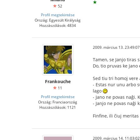
★
52
Profil megtekintése
Ország: Egyesült Királyság
Hozzászólások: 4834
2009. március 13. 23:49:07
Tamen, se Janjo tiras s
Do, tio pruvas ke Jano
Sed tiu tri homoj vere 
Frankouche
- Estas nur unu arbo s
11
lago
Profil megtekintése
- Jano ne povas naĝi. 
Ország: Franciaország
- Janjo ne povas naĝi k
Hozzászólások: 1121
Finfine, ili ĉiuj merita
2009. március 14. 11:03:02