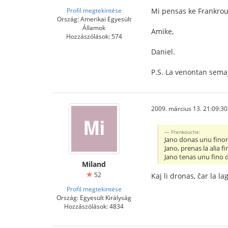
Profil megtekintése
Mi pensas ke Frankro
Ország: Amerikai Egyesült
Államok
Amike,
Hozzászólások: 574
Daniel.
P.S. La venontan sema
2009. március 13. 21:09:30
Frankouche:
Jano donas unu finon 
Jano, prenas la alia f
Jano tenas unu fino d
Miland
52
Kaj li dronas, ĉar la l
Profil megtekintése
Ország: Egyesült Királyság
Hozzászólások: 4834