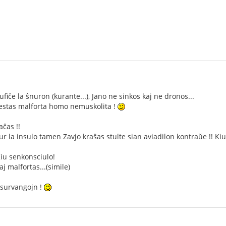
ufiĉe la ŝnuron (kurante...), Jano ne sinkos kaj ne dronos...
 estas malforta homo nemuskolita !
aĉas !!
ur la insulo tamen Zavjo kraŝas stulte sian aviadilon kontraŭe !! Ki
Kiu senkonsciulo!
aj malfortas...(simile)
s survangojn !