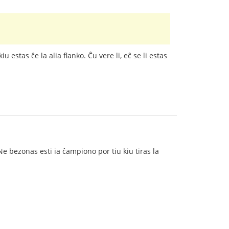
 estas ĉe la alia flanko. Ĉu vere li, eĉ se li estas
e bezonas esti ia ĉampiono por tiu kiu tiras la