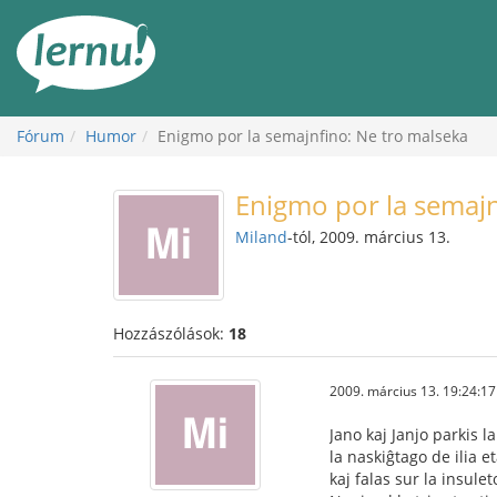
Tartalom
Fórum
Humor
Enigmo por la semajnfino: Ne tro malseka
Enigmo por la semajn
Miland
-tól, 2009. március 13.
Hozzászólások:
18
2009. március 13. 19:24:17
Jano kaj Janjo parkis l
la naskiĝtago de ilia e
kaj falas sur la insulet