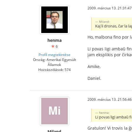
2009. március 13. 21:31:47
Miland:
Kaj li dronas, ĉar la 
Ho, malbona fino por l
henma
6
Li povas ligi ambaŭ fin
jam eksplikis por ĉirka
Profil megtekintése
Ország: Amerikai Egyesült
Államok
Amike,
Hozzászólások: 574
Daniel.
2009. március 13. 21:56:46
henma:
Li povas ligi ambaŭ fi
Gratulon! Vi trovis la 
Miland