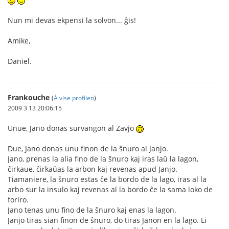
Nun mi devas ekpensi la solvon... ĝis!
Amike,
Daniel.
Frankouche
(
Å vise profilen
)
2009 3 13 20:06:15
Unue, Jano donas survangon al Zavjo
Due, Jano donas unu finon de la ŝnuro al Janjo.
Jano, prenas la alia fino de la ŝnuro kaj iras laŭ la lagon,
ĉirkaue, ĉirkaŭas la arbon kaj revenas apud Janjo.
Tiamaniere, la ŝnuro estas ĉe la bordo de la lago, iras al la
arbo sur la insulo kaj revenas al la bordo ĉe la sama loko de
foriro.
Jano tenas unu fino de la ŝnuro kaj enas la lagon.
Janjo tiras sian finon de ŝnuro, do tiras Janon en la lago. Li