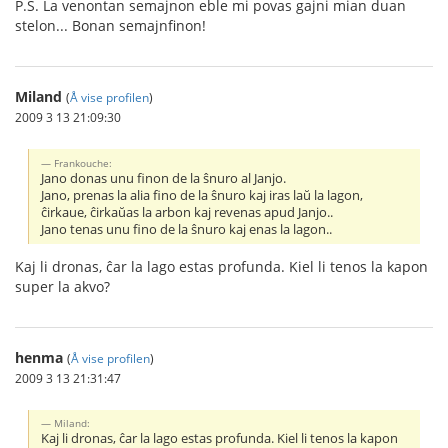
P.S. La venontan semajnon eble mi povas gajni mian duan
stelon... Bonan semajnfinon!
Miland
(
Å vise profilen
)
2009 3 13 21:09:30
Frankouche:
Jano donas unu finon de la ŝnuro al Janjo.
Jano, prenas la alia fino de la ŝnuro kaj iras laŭ la lagon,
ĉirkaue, ĉirkaŭas la arbon kaj revenas apud Janjo..
Jano tenas unu fino de la ŝnuro kaj enas la lagon..
Kaj li dronas, ĉar la lago estas profunda. Kiel li tenos la kapon
super la akvo?
henma
(
Å vise profilen
)
2009 3 13 21:31:47
Miland:
Kaj li dronas, ĉar la lago estas profunda. Kiel li tenos la kapon