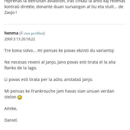
reprenas la detruitan aviadilon, iras ĉirkaŭ la arbo kaj revenas
kontraŭ direkte, donante duan survangon al tiu eta stult... de
Zavjo !
henma
(
Å vise profilen
)
2009 3 13 20:18:22
Tre bona solvo... mi pensas ke povas ekzisti du variantoj:
Ne necesas reveni al Janjo, Jano povas esti tirata el la alia
flanko de la lago.
Li povas esti tirata per la aŭto, anstataŭ Janjo.
Mi pensas ke Frankrouche jam havas sian unuan verdan
stelon
Amike,
Daniel.