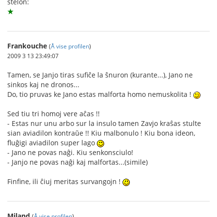
stelon:
★
Frankouche
(
Å vise profilen
)
2009 3 13 23:49:07
Tamen, se Janjo tiras sufiĉe la ŝnuron (kurante...), Jano ne
sinkos kaj ne dronos...
Do, tio pruvas ke Jano estas malforta homo nemuskolita !
Sed tiu tri homoj vere aĉas !!
- Estas nur unu arbo sur la insulo tamen Zavjo kraŝas stulte
sian aviadilon kontraŭe !! Kiu malbonulo ! Kiu bona ideon,
fluĝigi aviadilon super lago
- Jano ne povas naĝi. Kiu senkonsciulo!
- Janjo ne povas naĝi kaj malfortas...(simile)
Finfine, ili ĉiuj meritas survangojn !
Miland
(
Å vise profilen
)