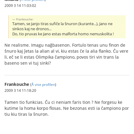
2009 3 14 11:03:02
Frankouche:
Tamen, se Janjo tiras sufiĉe la ŝnuron (kurante...), Jano ne
sinkos kaj ne dronos...
Do, tio pruvas ke Jano estas malforta homo nemuskolita !
Ne realisme. Imagu naĝbasenon. Fortulo tenas unu finon de
ŝnuro kaj ĵetas la alian al vi, kiu estas ĉe la alia flanko. Ĉu vere
li, eĉ se li estas Olimpika ĉampiono, povos tiri vin trans la
baseno sen vi tuj sinki?
Frankouche
(
Å vise profilen
)
2009 3 14 11:18:20
Tamen tio funkcias. Ĉu ci neniam faris tion ? Ne forgesu ke
kutime la homa korpo flosas. Ne bezonas esti ia ĉampiono por
tiu kiu tiras la ŝnuron.