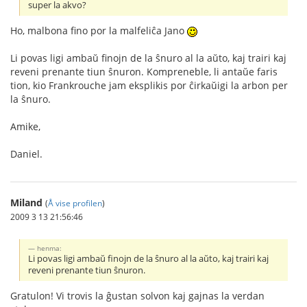
super la akvo?
Ho, malbona fino por la malfeliĉa Jano
Li povas ligi ambaŭ finojn de la ŝnuro al la aŭto, kaj trairi kaj
reveni prenante tiun ŝnuron. Kompreneble, li antaŭe faris
tion, kio Frankrouche jam eksplikis por ĉirkaŭigi la arbon per
la ŝnuro.
Amike,
Daniel.
Miland
(
Å vise profilen
)
2009 3 13 21:56:46
henma:
Li povas ligi ambaŭ finojn de la ŝnuro al la aŭto, kaj trairi kaj
reveni prenante tiun ŝnuron.
Gratulon! Vi trovis la ĝustan solvon kaj gajnas la verdan