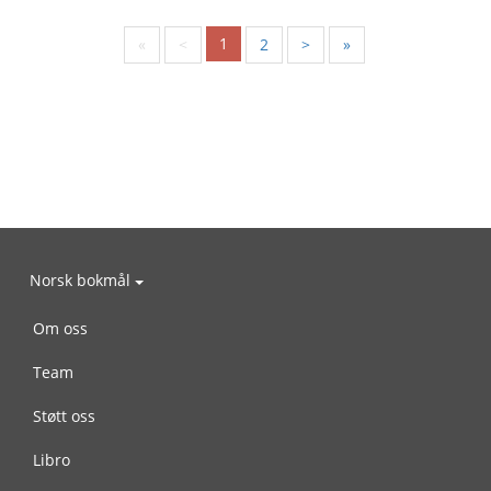
1
«
<
2
>
»
Norsk bokmål
Om oss
Team
Støtt oss
Libro