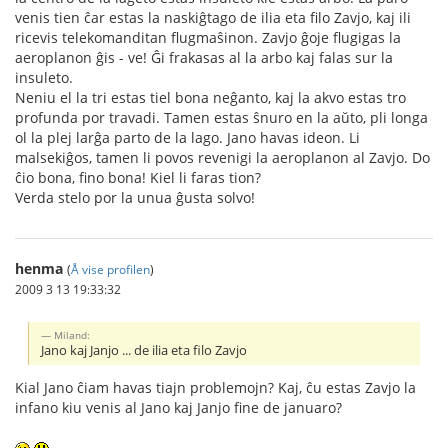
venis tien ĉar estas la naskiĝtago de ilia eta filo Zavjo, kaj ili
ricevis telekomanditan flugmaŝinon. Zavjo ĝoje flugigas la
aeroplanon ĝis - ve! Ĝi frakasas al la arbo kaj falas sur la
insuleto.
Neniu el la tri estas tiel bona neĝanto, kaj la akvo estas tro
profunda por travadi. Tamen estas ŝnuro en la aŭto, pli longa
ol la plej larĝa parto de la lago. Jano havas ideon. Li
malsekiĝos, tamen li povos revenigi la aeroplanon al Zavjo. Do
ĉio bona, fino bona! Kiel li faras tion?
Verda stelo por la unua ĝusta solvo!
henma
(
Å vise profilen
)
2009 3 13 19:33:32
Miland:
Jano kaj Janjo ... de ilia eta filo Zavjo
Kial Jano ĉiam havas tiajn problemojn? Kaj, ĉu estas Zavjo la
infano kiu venis al Jano kaj Janjo fine de januaro?