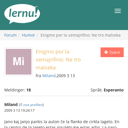
Til
innholdet
Meny
Forum
Humor
Enigmo por la semajnfino: Ne tro malseka
Enigmo por la
Svare
semajnfino: Ne tro
malseka
fra
Miland
,2009 3 13
Meldinger:
18
Språk:
Esperanto
Miland
(
Å vise profilen
)
2009 3 13 19:24:17
Jano kaj Janjo parkis la auton ĉe la flanko de cirkla lageto. En
la centro de la lageto estas insuleto kie estas arbo. La paro