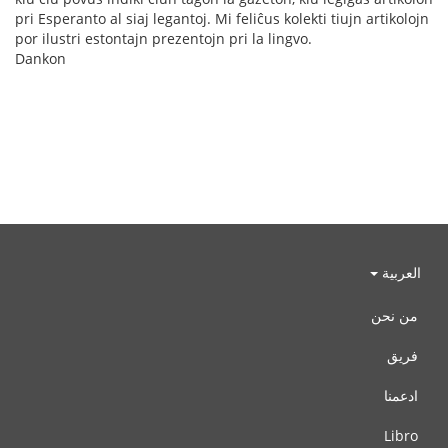
pri Esperanto al siaj legantoj. Mi feliĉus kolekti tiujn artikolojn
por ilustri estontajn prezentojn pri la lingvo.
Dankon
العربية
من نحن
فريق
ادعمنا
Libro