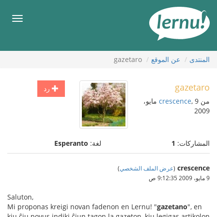
لى
لمحتويات
قائمة
طعام
المنتدى
عن الموقع
gazetaro
gazetaro
رد
من
crescence
, 9 مايو،
2009
المشاركات:
1
لغة:
Esperanto
crescence
(
عرض الملف الشخصي
)
9 مايو، 2009 9:12:35 ص
Saluton,
Mi proponas kreigi novan fadenon en Lernu! "
gazetano
", en
kiu ĉiu povus indiki ĉiun tagon la gazeton, kiu legigas artikolon