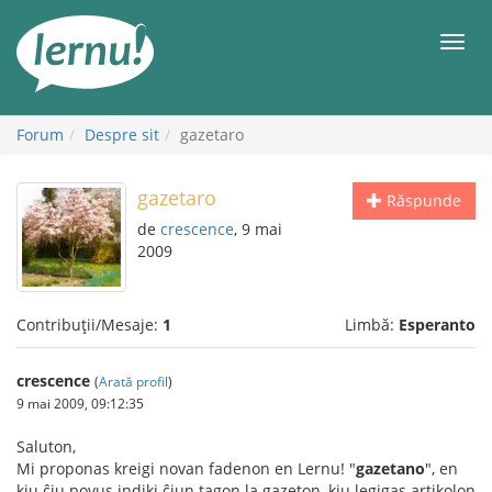
Mergi
la
Meni
conținut
Forum
Despre sit
gazetaro
gazetaro
Răspunde
de
crescence
, 9 mai
2009
Contribuții/Mesaje:
1
Limbă:
Esperanto
crescence
(
Arată profil
)
9 mai 2009, 09:12:35
Saluton,
Mi proponas kreigi novan fadenon en Lernu! "
gazetano
", en
kiu ĉiu povus indiki ĉiun tagon la gazeton, kiu legigas artikolon