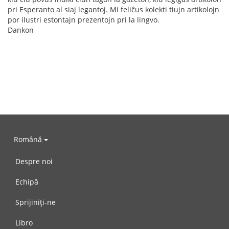
pri Esperanto al siaj legantoj. Mi feliĉus kolekti tiujn artikolojn
por ilustri estontajn prezentojn pri la lingvo.
Dankon
Română
Despre noi
Echipă
Sprijiniți-ne
Libro