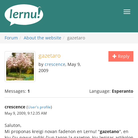
Skip
to
Men
the
content
Forum
About the website
gazetaro
gazetaro
Reply
by
crescence
, May 9,
2009
Messages:
1
Language:
Esperanto
crescence
(
User's profile
)
May 9, 2009, 9:12:35 AM
Saluton,
Mi proponas kreigi novan fadenon en Lernu! "
gazetano
", en
kiu ĉiu povus indiki ĉiun tagon la gazeton, kiu legigas artikolon