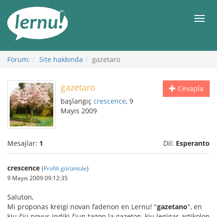
İçerik
Görüntüleme
Men
Forum:
Site hakkında
gazetaro
gazetaro
Cevapla
başlangıç
crescence
, 9
Mayıs 2009
Mesajlar:
1
Dil:
Esperanto
crescence
(
Profili görüntüle
)
9 Mayıs 2009 09:12:35
Saluton,
Mi proponas kreigi novan fadenon en Lernu! "
gazetano
", en
kiu ĉiu povus indiki ĉiun tagon la gazeton, kiu legigas artikolon