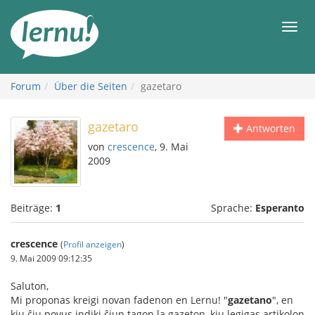
Zum
Inhalt
Men
Forum
Über die Seiten
gazetaro
gazetaro
Antworten
von
crescence
, 9. Mai
2009
Beiträge:
1
Sprache:
Esperanto
crescence
(
Profil anzeigen
)
9. Mai 2009 09:12:35
Saluton,
Mi proponas kreigi novan fadenon en Lernu! "
gazetano
", en
kiu ĉiu povus indiki ĉiun tagon la gazeton, kiu legigas artikolon