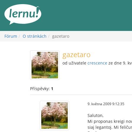
Přejít
k
obsahu
Fórum
O stránkách
gazetaro
gazetaro
od uživatele
crescence
ze dne 9. k
Příspěvky:
1
9. května 2009 9:12:35
Saluton,
Mi proponas kreigi no
siaj legantoj. Mi feliĉu