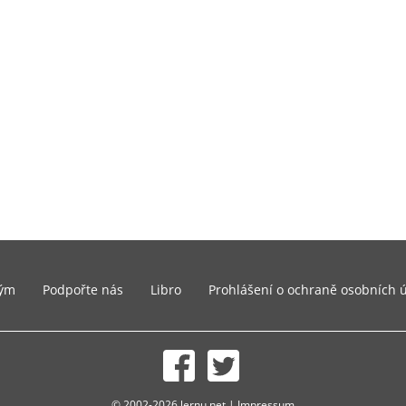
ým
Podpořte nás
Libro
Prohlášení o ochraně osobních 
© 2002-2026 lernu.net |
Impressum