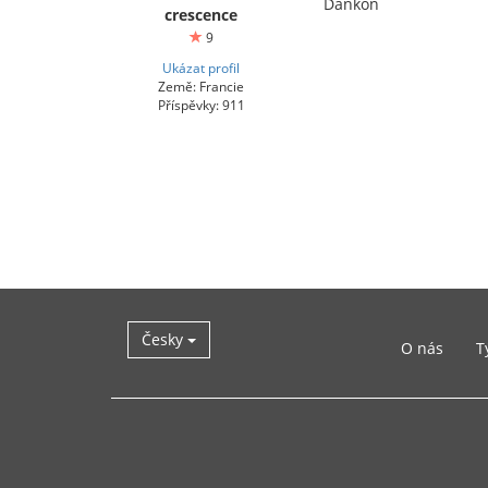
Dankon
crescence
9
Ukázat profil
Země: Francie
Příspěvky: 911
Česky
O nás
T