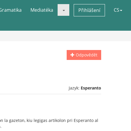
Gramatika
Mediatéka
CS
Přihlášení
Odpovědět
Jazyk:
Esperanto
on la gazeton, kiu legigas artikolon pri Esperanto al
.