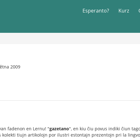
Esperanto?
Kurz
větna 2009
van fadenon en Lernu! "
gazetano
", en kiu ĉiu povus indiki ĉiun tag
s kolekti tiujn artikolojn por ilustri estontajn prezentojn pri la lingvo