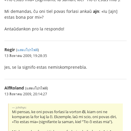
Mi demandas, ĉu oni tiel povas forlasi ankaŭ
ajn
: «Iu [ajn]
estas bona por mi»?
Antaŭdankon pro la respondo!
Rogir
(
แสดงโปรไฟล์
)
13 สิงหาคม 2009, 19:28:35
Jes, se la signifo estas nemiskomprenebla.
AlfRoland
(แสดงโปรไฟล์)
13 สิงหาคม 2009, 20:14:27
jchthys:
Mi pensas, ke oni povas forlasi la vorton
ĉi
, kiam oni ne
komparas la for kaj la ĉi. Ekzemple, laŭ mi scio, oni povas diri,
«Tio estas mia» (signifante la saman, kiel “Tio ĉi estas mia”).