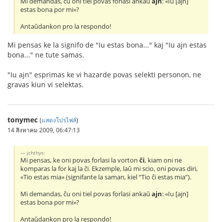
Mi demandas, ĉu oni tiel povas forlasi ankaŭ
ajn
: «Iu [ajn]
estas bona por mi»?
Antaŭdankon pro la respondo!
Mi pensas ke la signifo de "Iu estas bona..." kaj "Iu ajn estas
bona..." ne tute samas.
"Iu ajn" esprimas ke vi hazarde povas selekti personon, ne
gravas kiun vi selektas.
tonymec
(
แสดงโปรไฟล์
)
14 สิงหาคม 2009, 06:47:13
jchthys:
Mi pensas, ke oni povas forlasi la vorton
ĉi
, kiam oni ne
komparas la for kaj la ĉi. Ekzemple, laŭ mi scio, oni povas diri,
«Tio estas mia» (signifante la saman, kiel “Tio ĉi estas mia”).
Mi demandas, ĉu oni tiel povas forlasi ankaŭ
ajn
: «Iu [ajn]
estas bona por mi»?
Antaŭdankon pro la respondo!