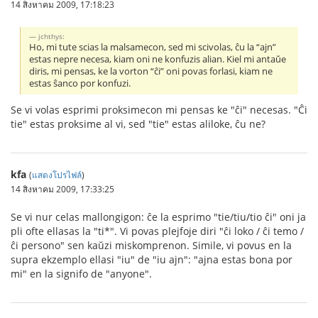
14 สิงหาคม 2009, 17:18:23
jchthys:
Ho, mi tute scias la malsamecon, sed mi scivolas, ĉu la “ajn”
estas nepre necesa, kiam oni ne konfuzis alian. Kiel mi antaŭe
diris, mi pensas, ke la vorton “ĉi” oni povas forlasi, kiam ne
estas ŝanco por konfuzi.
Se vi volas esprimi proksimecon mi pensas ke "ĉi" necesas. "Ĉi
tie" estas proksime al vi, sed "tie" estas aliloke, ĉu ne?
kfa
(
แสดงโปรไฟล์
)
14 สิงหาคม 2009, 17:33:25
Se vi nur celas mallongigon: ĉe la esprimo "tie/tiu/tio ĉi" oni ja
pli ofte ellasas la "ti*". Vi povas plejfoje diri "ĉi loko / ĉi temo /
ĉi persono" sen kaŭzi miskomprenon. Simile, vi povus en la
supra ekzemplo ellasi "iu" de "iu ajn": "ajna estas bona por
mi" en la signifo de "anyone".