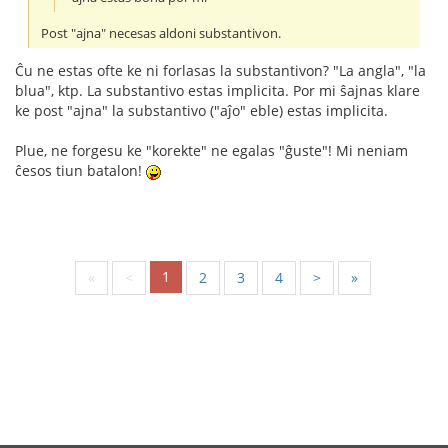
Post "ajna" necesas aldoni substantivon.
Ĉu ne estas ofte ke ni forlasas la substantivon? "La angla", "la
blua", ktp. La substantivo estas implicita. Por mi ŝajnas klare
ke post "ajna" la substantivo ("aĵo" eble) estas implicita.
Plue, ne forgesu ke "korekte" ne egalas "ĝuste"! Mi neniam
ĉesos tiun batalon!
1
«
<
2
3
4
>
»