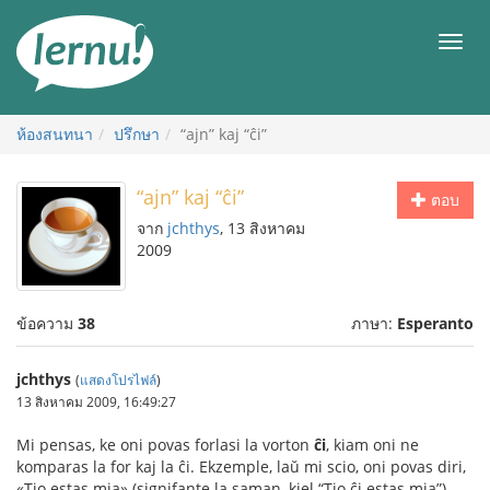
ไป
ยัง
เมนู
สารบัญ
ห้องสนทนา
ปรึกษา
“ajn” kaj “ĉi”
“ajn” kaj “ĉi”
ตอบ
จาก
jchthys
, 13 สิงหาคม
2009
ข้อความ
38
ภาษา:
Esperanto
jchthys
(
แสดงโปรไฟล์
)
13 สิงหาคม 2009, 16:49:27
Mi pensas, ke oni povas forlasi la vorton
ĉi
, kiam oni ne
komparas la for kaj la ĉi. Ekzemple, laŭ mi scio, oni povas diri,
«Tio estas mia» (signifante la saman, kiel “Tio ĉi estas mia”).