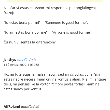
Nu, ĉar vi estas el Usono, mi respondos per anglalingvaj
frazoj:
"Iu estas bona por mi" = "Someone is good for me".
"Iu ajn estas bona por me" = "Anyone is good for me".
Ĉu nun vi sentas la diferencon?
jchthys
(
แสดงโปรไฟล์
)
14 สิงหาคม 2009, 14:37:56
Ho, mi tute scias la malsamecon, sed mi scivolas, ĉu la “ajn”
estas nepre necesa, kiam oni ne konfuzis alian. Kiel mi antaŭe
diris, mi pensas, ke la vorton “ĉi” oni povas forlasi, kiam ne
estas ŝanco por konfuzi.
AlfRoland
(แสดงโปรไฟล์)