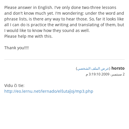
Please answer in English. I've only done two-three lessons
and don't know much yet. I'm wondering: under the word and
phrase lists, is there any way to hear those. So, far it looks like
all I can do is practice the writing and translating of them, but
I would like to know how they sound as well.
Please help me with this.
Thank you!!!!
horsto
(
عرض الملف الشخصي
)
2 سبتمبر، 2009 3:19:10 م
Vidu ĉi tie:
http://eo.lernu.net/lernado/elŝutaĵoj/mp3.php