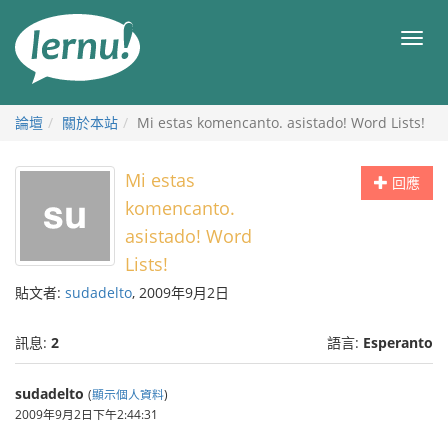
前
往
目
目
錄
錄
論壇
關於本站
Mi estas komencanto. asistado! Word Lists!
Mi estas
回應
komencanto.
asistado! Word
Lists!
貼文者:
sudadelto
, 2009年9月2日
訊息:
2
語言:
Esperanto
sudadelto
(
顯示個人資料
)
2009年9月2日下午2:44:31