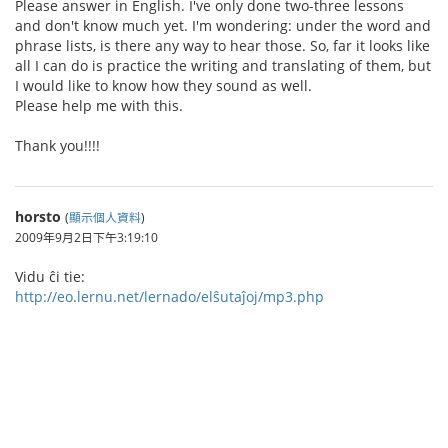
Please answer in English. I've only done two-three lessons
and don't know much yet. I'm wondering: under the word and
phrase lists, is there any way to hear those. So, far it looks like
all I can do is practice the writing and translating of them, but
I would like to know how they sound as well.
Please help me with this.
Thank you!!!!
horsto
(
顯示個人資料
)
2009年9月2日下午3:19:10
Vidu ĉi tie:
http://eo.lernu.net/lernado/elŝutaĵoj/mp3.php