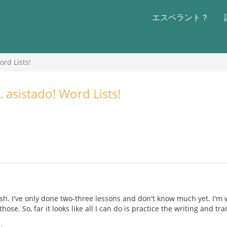
エスペラント？
rd Lists!
 asistado! Word Lists!
sh. I've only done two-three lessons and don't know much yet. I'm 
hose. So, far it looks like all I can do is practice the writing and t