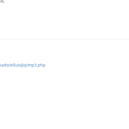
is.
ernado/elŝutaĵoj/mp3.php