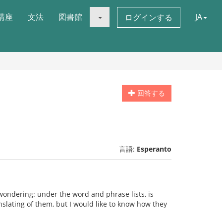
講座
文法
図書館
JA
ログインする
回答する
言語:
Esperanto
wondering: under the word and phrase lists, is
ranslating of them, but I would like to know how they