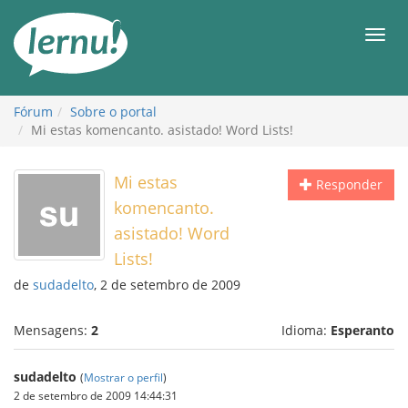
Ir
ao
Men
conteúdo
Fórum
Sobre o portal
Mi estas komencanto. asistado! Word Lists!
Mi estas
Responder
komencanto.
asistado! Word
Lists!
de
sudadelto
, 2 de setembro de 2009
Mensagens:
2
Idioma:
Esperanto
sudadelto
(
Mostrar o perfil
)
2 de setembro de 2009 14:44:31