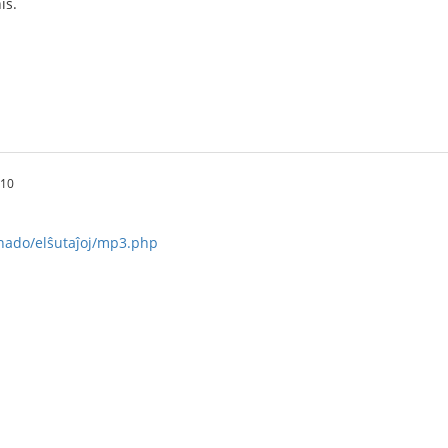
is.
:10
ernado/elŝutaĵoj/mp3.php