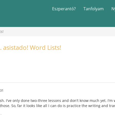
Eszperantó?
Tanfolyam
N
ts!
 asistado! Word Lists!
:31
sh. I've only done two-three lessons and don't know much yet. I'm 
hose. So, far it looks like all I can do is practice the writing and t