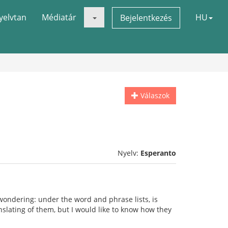
yelvtan
Médiatár
HU
Bejelentkezés
Válaszok
Nyelv:
Esperanto
wondering: under the word and phrase lists, is
ranslating of them, but I would like to know how they