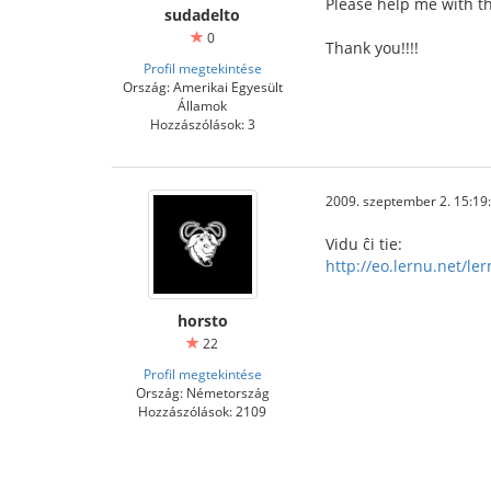
Please help me with th
sudadelto
0
Thank you!!!!
Profil megtekintése
Ország: Amerikai Egyesült
Államok
Hozzászólások: 3
2009. szeptember 2. 15:19
Vidu ĉi tie:
http://eo.lernu.net/l
horsto
22
Profil megtekintése
Ország: Németország
Hozzászólások: 2109