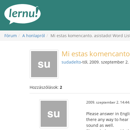
Tartalom
Fórum
A honlapról
Mi estas komencanto. asistado! Word Lis
Mi estas komencanto.
sudadelto
-tól, 2009. szeptember 2.
Hozzászólások:
2
2009. szeptember 2. 14:44
Please answer in Engli
there any way to hear t
sound as well.