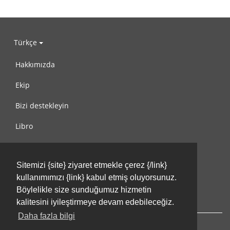
Türkçe
Hakkımızda
Ekip
Bizi destekleyin
Libro
Gizlilik Politikası
Sitemizi {site} ziyaret etmekle çerez {/link}
Kullanım Koşulları
kullanımımızı {link} kabul etmiş oluyorsunuz.
Bize ulaşın
Böylelikle size sunduğumuz hizmetin
kalitesini iyileştirmeye devam edebileceğiz.
Daha fazla bilgi