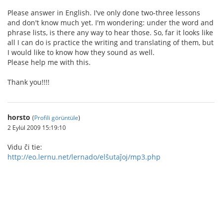
Please answer in English. I've only done two-three lessons
and don't know much yet. I'm wondering: under the word and
phrase lists, is there any way to hear those. So, far it looks like
all I can do is practice the writing and translating of them, but
I would like to know how they sound as well.
Please help me with this.
Thank you!!!!
horsto
(
Profili görüntüle
)
2 Eylül 2009 15:19:10
Vidu ĉi tie:
http://eo.lernu.net/lernado/elŝutaĵoj/mp3.php