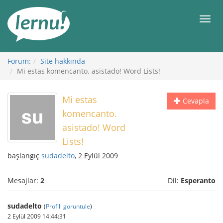
İçerik
Görüntüleme
Men
Forum:
Site hakkında
Mi estas komencanto. asistado! Word Lists!
Mi estas
Cevapla
komencanto.
asistado! Word
Lists!
başlangıç
sudadelto
, 2 Eylül 2009
Mesajlar:
2
Dil:
Esperanto
sudadelto
(
Profili görüntüle
)
2 Eylül 2009 14:44:31