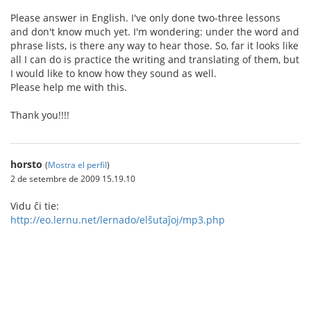
Please answer in English. I've only done two-three lessons
and don't know much yet. I'm wondering: under the word and
phrase lists, is there any way to hear those. So, far it looks like
all I can do is practice the writing and translating of them, but
I would like to know how they sound as well.
Please help me with this.
Thank you!!!!
horsto
(
Mostra el perfil
)
2 de setembre de 2009 15.19.10
Vidu ĉi tie:
http://eo.lernu.net/lernado/elŝutaĵoj/mp3.php