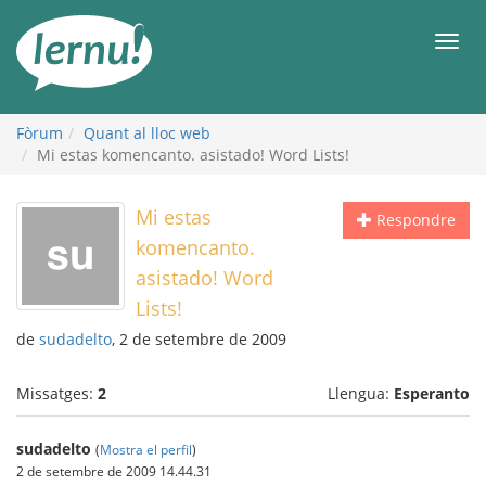
Al
contingut
Men
Fòrum
Quant al lloc web
Mi estas komencanto. asistado! Word Lists!
Mi estas
Respondre
komencanto.
asistado! Word
Lists!
de
sudadelto
, 2 de setembre de 2009
Missatges:
2
Llengua:
Esperanto
sudadelto
(
Mostra el perfil
)
2 de setembre de 2009 14.44.31