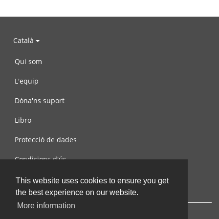
Català
Qui som
L'equip
Dóna'ns suport
Libro
Protecció de dades
Condicions d'ús
Contacta amb nosaltres
This website uses cookies to ensure you get
the best experience on our website.
More information