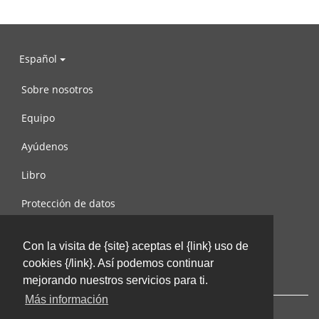
Español
Sobre nosotros
Equipo
Ayúdenos
Libro
Protección de datos
Condiciones de uso
Con la visita de {site} aceptas el {link} uso de
Contáctenos
cookies {/link}. Así podemos continuar
mejorando nuestros servicios para ti.
Más información