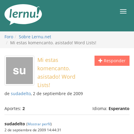
Contenido
Men
Foro
Sobre Lernu.net
Mi estas komencanto. asistado! Word Lists!
Mi estas
Responder
komencanto.
asistado! Word
Lists!
de
sudadelto
, 2 de septiembre de 2009
Aportes:
2
Idioma:
Esperanto
sudadelto
(
Mostrar perfil
)
2 de septiembre de 2009 14:44:31