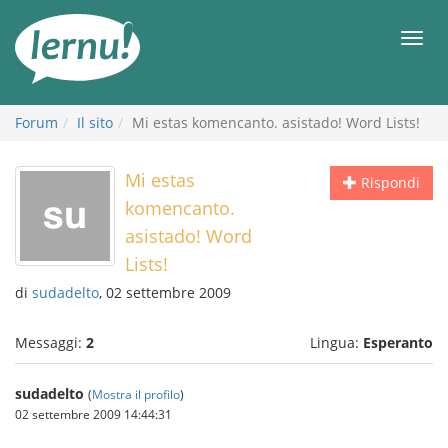
Vai
all’indice
Men
Forum
Il sito
Mi estas komencanto. asistado! Word Lists!
Mi estas
Rispondi
komencanto.
asistado! Word
Lists!
di
sudadelto
, 02 settembre 2009
Messaggi:
2
Lingua:
Esperanto
sudadelto
(
Mostra il profilo
)
02 settembre 2009 14:44:31