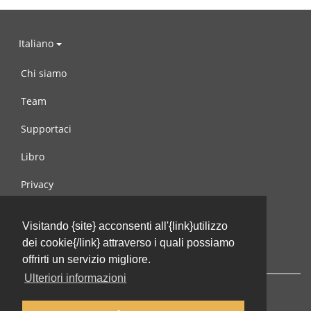
Italiano
Chi siamo
Team
Supportaci
Libro
Privacy
Condizioni d’uso
Visitando {site} acconsenti all'{link}utilizzo
Contattaci
dei cookie{/link} attraverso i quali possiamo
offrirti un servizio migliore.
Ulteriori informazioni