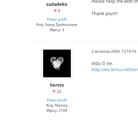
Please help me with th
sudadelto
0
Thank you!!!!
Pokaż profil
Kraj: Stany Zjednoczone
Wpisy: 3
2 września 2009, 15:19:10
Vidu ĉi tie:
http://eo.lernu.net/l
horsto
22
Pokaż profil
Kraj: Niemcy
Wpisy: 2109