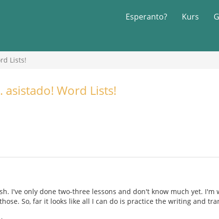
Esperanto?
Kurs
G
d Lists!
 asistado! Word Lists!
sh. I've only done two-three lessons and don't know much yet. I'm 
hose. So, far it looks like all I can do is practice the writing and t