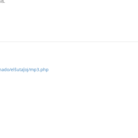
is.
ernado/elŝutaĵoj/mp3.php