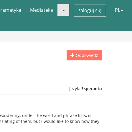
ramatyka
Mediateka
PL
zaloguj się
Odpowiedz
Język:
Esperanto
wondering: under the word and phrase lists, is
ranslating of them, but I would like to know how they