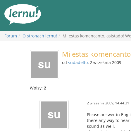
Więcej
Forum
O stronach lernu!
Mi estas komencanto. asistado! Wor
Mi estas komencanto.
od
sudadelto
, 2 września 2009
Wpisy:
2
2 września 2009, 14:44:31
Please answer in Engli
there any way to hear t
sound as well.