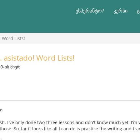
ესპერანტო?
კურსი
გ
 Word Lists!
 asistado! Word Lists!
09-ის მიერ
31
sh. I've only done two-three lessons and don't know much yet. I'm 
hose. So, far it looks like all I can do is practice the writing and t