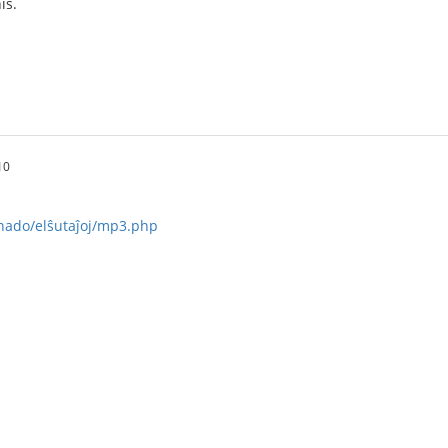
is.
10
ernado/elŝutaĵoj/mp3.php