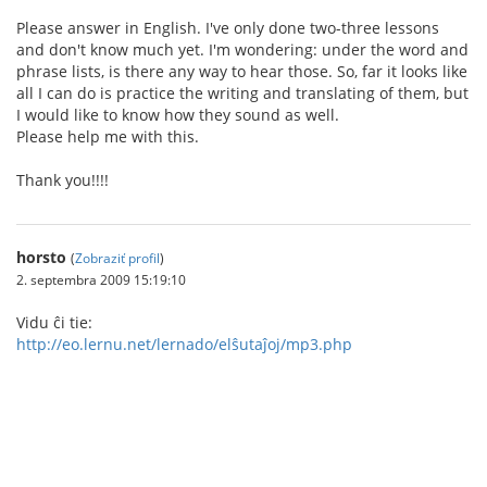
Please answer in English. I've only done two-three lessons
and don't know much yet. I'm wondering: under the word and
phrase lists, is there any way to hear those. So, far it looks like
all I can do is practice the writing and translating of them, but
I would like to know how they sound as well.
Please help me with this.
Thank you!!!!
horsto
(
Zobraziť profil
)
2. septembra 2009 15:19:10
Vidu ĉi tie:
http://eo.lernu.net/lernado/elŝutaĵoj/mp3.php