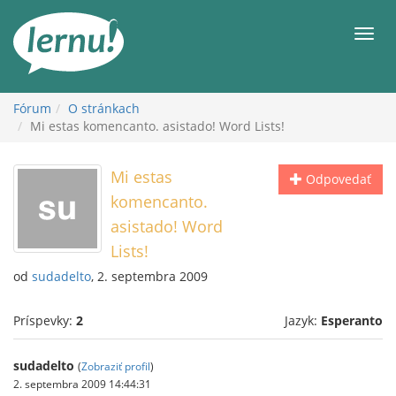
Späť
na
Men
obsah
Fórum
O stránkach
Mi estas komencanto. asistado! Word Lists!
Mi estas
Odpovedať
komencanto.
asistado! Word
Lists!
od
sudadelto
, 2. septembra 2009
Príspevky:
2
Jazyk:
Esperanto
sudadelto
(
Zobraziť profil
)
2. septembra 2009 14:44:31