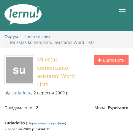
До
змісту
Мен
Форум
Про цей сайт
Mi estas komencanto. asistado! Word Lists!
Mi estas
Відповісти
komencanto.
asistado! Word
Lists!
від
sudadelto
, 2 вересня 2009 р.
Повідомлення:
2
Мова:
Esperanto
sudadelto
(
Переглянути профіль
)
2 вересня 2009 р. 14:44:31