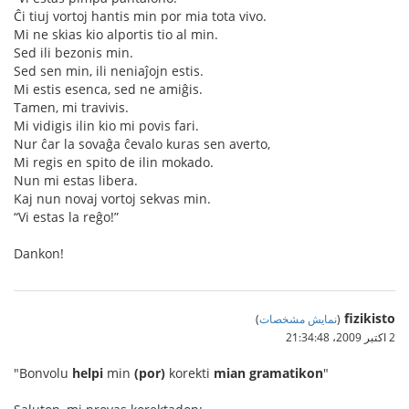
Ĉi tiuj vortoj hantis min por mia tota vivo.
Mi ne skias kio alportis tio al min.
Sed ili bezonis min.
Sed sen min, ili neniaĵojn estis.
Mi estis esenca, sed ne amiĝis.
Tamen, mi travivis.
Mi vidigis ilin kio mi povis fari.
Nur ĉar la sovaĝa ĉevalo kuras sen averto,
Mi regis en spito de ilin mokado.
Nun mi estas libera.
Kaj nun novaj vortoj sekvas min.
“Vi estas la reĝo!”
Dankon!
fizikisto
(
نمایش مشخصات
)
2 اکتبر 2009،‏ 21:34:48
"Bonvolu
helpi
min
(por)
korekti
mian gramatikon
"