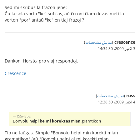
Sed mi skribus la frazon jene:
Ĉu la sola vorto "ke" sufiĉas, aŭ ĉu oni ĉiam devas meti la
vorton "por" antaŭ "ke" en tiaj frazoj ?
crescence
(
نمایش مشخصات
)
3 اکتبر 2009،‏ 14:34:30
Dankon, Horsto, pro viaj respondoj.
Crescence
russ
(
نمایش مشخصات
)
4 اکتبر 2009،‏ 12:38:50
Oŝo-Jabe:
Bonvolu help
i ke mi korektas
mia
n
gramtiko
n
Tio ne taŭgas. Simple "Bonvolu helpi min korekti mian
gramatikon" (aŭ "Bonvolu helpi al mi korekti mian