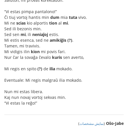
Saluton, mi provas korektadon:
“Vi estas pimpa pantalono!”
Ĉi tiuj vortoj hantis min
dum
mia
tuta
vivo.
Mi ne
scias
kio alportis
tion
al
mi
.
Sed ili bezonis min.
Sed sen
mi
, ili
neniaĵoj
estis.
Mi estis esenca, sed ne
amikiĝis (?)
.
Tamen, mi travivis.
Mi vidigis ilin
kion
mi povis fari.
Nur ĉar la sovaĝa ĉevalo
kuris
sen averto,
Mi regis en spito
(?)
de
ilia
mokado.
Eventuale: Mi regis malgraŭ ilia mokado.
Nun mi estas libera.
Kaj nun novaj vortoj sekvas min.
“Vi estas la reĝo!”
Oŝo-Jabe
(
نمایش مشخصات
)