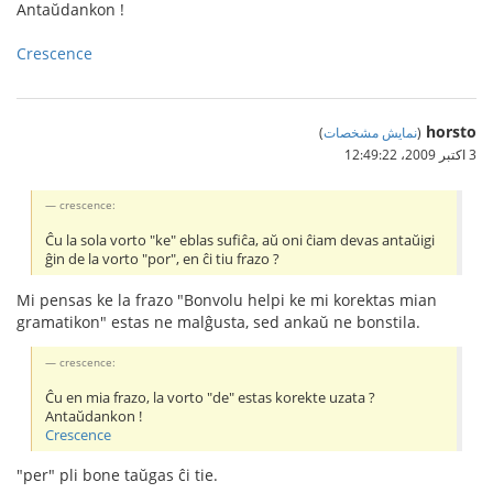
Antaŭdankon !
Crescence
horsto
(
نمایش مشخصات
)
3 اکتبر 2009،‏ 12:49:22
crescence:
Ĉu la sola vorto "ke" eblas sufiĉa, aŭ oni ĉiam devas antaŭigi
ĝin de la vorto "por", en ĉi tiu frazo ?
Mi pensas ke la frazo "Bonvolu helpi ke mi korektas mian
gramatikon" estas ne malĝusta, sed ankaŭ ne bonstila.
crescence:
Ĉu en mia frazo, la vorto "de" estas korekte uzata ?
Antaŭdankon !
Crescence
"per" pli bone taŭgas ĉi tie.