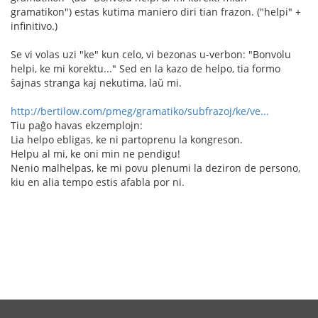
gramatikon") estas kutima maniero diri tian frazon. ("helpi" +
infinitivo.)
Se vi volas uzi "ke" kun celo, vi bezonas u-verbon: "Bonvolu
helpi, ke mi korektu..." Sed en la kazo de helpo, tia formo
ŝajnas stranga kaj nekutima, laŭ mi.
http://bertilow.com/pmeg/gramatiko/subfrazoj/ke/ve...
Tiu paĝo havas ekzemplojn:
Lia helpo ebligas, ke ni partoprenu la kongreson.
Helpu al mi, ke oni min ne pendigu!
Nenio malhelpas, ke mi povu plenumi la deziron de persono,
kiu en alia tempo estis afabla por ni.