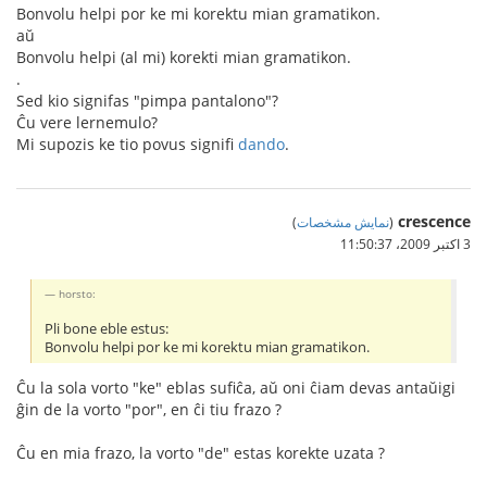
Bonvolu helpi por ke mi korektu mian gramatikon.
aŭ
Bonvolu helpi (al mi) korekti mian gramatikon.
.
Sed kio signifas "pimpa pantalono"?
Ĉu vere lernemulo?
Mi supozis ke tio povus signifi
dando
.
crescence
(
نمایش مشخصات
)
3 اکتبر 2009،‏ 11:50:37
horsto:
Pli bone eble estus:
Bonvolu helpi por ke mi korektu mian gramatikon.
Ĉu la sola vorto "ke" eblas sufiĉa, aŭ oni ĉiam devas antaŭigi
ĝin de la vorto "por", en ĉi tiu frazo ?
Ĉu en mia frazo, la vorto "de" estas korekte uzata ?