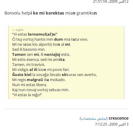
2 اکتبر 2009،‏ 21:51:59
Bonvolu help
i ke mi korektas
mia
n
gramtiko
n
Lajlo:
“Vi estas
lernemul(aĉ)o
!”
Ĉi tiuj vortoj hantis min
dum
mia t
u
ta vivo.
Mi ne s
c
ias kio alportis tio
n
al
mi
.
Sed ili bezonis min.
Tamen
sen
mi
, ili
neniaĵoj
estis.
Mi estis esenca, sed ne ami
ita
.
Tamen, mi travivis.
Mi vidigis
al ili
kio
n
mi povis fari.
Ĝuste kiel
la sovaĝa ĉevalo
ek
kuras sen averto,
Mi regis
malgraŭ
ili
a
mokado.
Nun mi estas libera.
Kaj nun novaj vortoj sekvas min.
“Vi estas la reĝo!”
crescence
(
نمایش مشخصات
)
3 اکتبر 2009،‏ 7:12:25