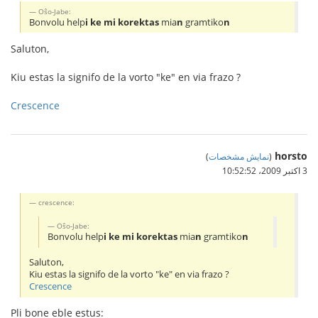
Oŝo-Jabe:
Bonvolu help
i ke mi korektas
mia
n
gramtiko
n
Saluton,
Kiu estas la signifo de la vorto "ke" en via frazo ?
Crescence
horsto
(
نمایش مشخصات
)
3 اکتبر 2009،‏ 10:52:52
crescence:
Oŝo-Jabe:
Bonvolu help
i ke mi korektas
mia
n
gramtiko
n
Saluton,
Kiu estas la signifo de la vorto "ke" en via frazo ?
Crescence
Pli bone eble estus: