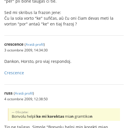
"per" pli bone taŭgas ĉi tie.
Sed mi skribus la frazon jene:
Ĉu la sola vorto "ke" sufiĉas, aŭ ĉu oni ĉiam devas meti la
vorton "por" antaŭ "ke" en tiaj frazoj ?
crescence
(
Arată profil
)
3 octombrie 2009, 14:34:30
Dankon, Horsto, pro viaj respondoj.
Crescence
russ
(
Arată profil
)
4 octombrie 2009, 12:38:50
Oŝo-Jabe:
Bonvolu help
i ke mi korektas
mia
n
gramtiko
n
Tio ne taŭgas. Simple "Bonvolu helpi min korekti mian