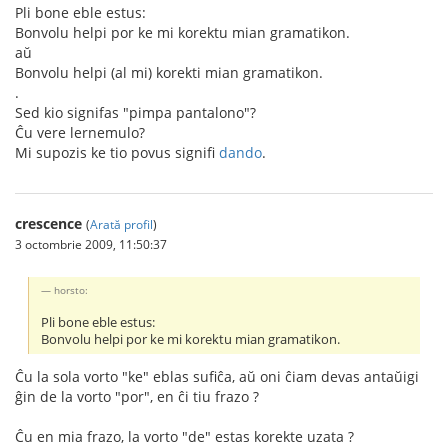
Pli bone eble estus:
Bonvolu helpi por ke mi korektu mian gramatikon.
aŭ
Bonvolu helpi (al mi) korekti mian gramatikon.
.
Sed kio signifas "pimpa pantalono"?
Ĉu vere lernemulo?
Mi supozis ke tio povus signifi
dando
.
crescence
(
Arată profil
)
3 octombrie 2009, 11:50:37
horsto:
Pli bone eble estus:
Bonvolu helpi por ke mi korektu mian gramatikon.
Ĉu la sola vorto "ke" eblas sufiĉa, aŭ oni ĉiam devas antaŭigi
ĝin de la vorto "por", en ĉi tiu frazo ?
Ĉu en mia frazo, la vorto "de" estas korekte uzata ?