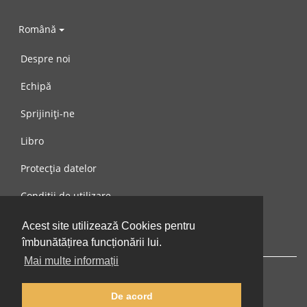
Română
Despre noi
Echipă
Sprijiniți-ne
Libro
Protecția datelor
Condiții de utilizare
Mesaj către noi
Acest site utilizează Cookies pentru
îmbunătățirea funcționării lui.
Mai multe informații
De acord