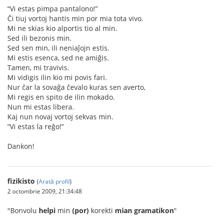
“Vi estas pimpa pantalono!”
Ĉi tiuj vortoj hantis min por mia tota vivo.
Mi ne skias kio alportis tio al min.
Sed ili bezonis min.
Sed sen min, ili neniaĵojn estis.
Mi estis esenca, sed ne amiĝis.
Tamen, mi travivis.
Mi vidigis ilin kio mi povis fari.
Nur ĉar la sovaĝa ĉevalo kuras sen averto,
Mi regis en spito de ilin mokado.
Nun mi estas libera.
Kaj nun novaj vortoj sekvas min.
“Vi estas la reĝo!”
Dankon!
fizikisto
(
Arată profil
)
2 octombrie 2009, 21:34:48
"Bonvolu
helpi
min
(por)
korekti
mian gramatikon
"