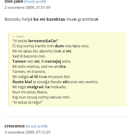
Oŝo-Jabe
(
Arată profil
)
2 octombrie 2009, 21:51:59
Bonvolu help
i ke mi korektas
mia
n
gramtiko
n
Lajlo:
“Vi estas
lernemul(aĉ)o
!”
Ĉi tiuj vortoj hantis min
dum
mia t
u
ta vivo.
Mi ne s
c
ias kio alportis tio
n
al
mi
.
Sed ili bezonis min.
Tamen
sen
mi
, ili
neniaĵoj
estis.
Mi estis esenca, sed ne ami
ita
.
Tamen, mi travivis.
Mi vidigis
al ili
kio
n
mi povis fari.
Ĝuste kiel
la sovaĝa ĉevalo
ek
kuras sen averto,
Mi regis
malgraŭ
ili
a
mokado.
Nun mi estas libera.
Kaj nun novaj vortoj sekvas min.
“Vi estas la reĝo!”
crescence
(
Arată profil
)
3 octombrie 2009, 07:12:25