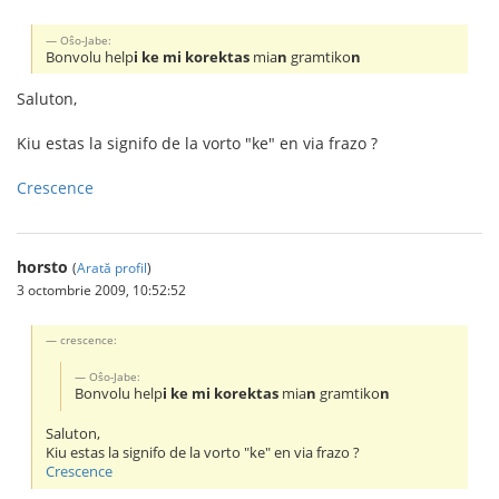
Oŝo-Jabe:
Bonvolu help
i ke mi korektas
mia
n
gramtiko
n
Saluton,
Kiu estas la signifo de la vorto "ke" en via frazo ?
Crescence
horsto
(
Arată profil
)
3 octombrie 2009, 10:52:52
crescence:
Oŝo-Jabe:
Bonvolu help
i ke mi korektas
mia
n
gramtiko
n
Saluton,
Kiu estas la signifo de la vorto "ke" en via frazo ?
Crescence