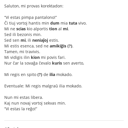
Saluton, mi provas korektadon:
“Vi estas pimpa pantalono!”
Ĉi tiuj vortoj hantis min
dum
mia
tuta
vivo.
Mi ne
scias
kio alportis
tion
al
mi
.
Sed ili bezonis min.
Sed sen
mi
, ili
neniaĵoj
estis.
Mi estis esenca, sed ne
amikiĝis (?)
.
Tamen, mi travivis.
Mi vidigis ilin
kion
mi povis fari.
Nur ĉar la sovaĝa ĉevalo
kuris
sen averto,
Mi regis en spito
(?)
de
ilia
mokado.
Eventuale: Mi regis malgraŭ ilia mokado.
Nun mi estas libera.
Kaj nun novaj vortoj sekvas min.
“Vi estas la reĝo!”