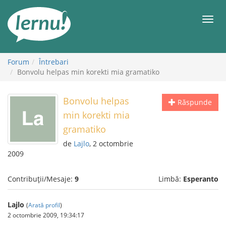
Mergi
la
Meni
conținut
Forum
Întrebari
Bonvolu helpas min korekti mia gramatiko
Bonvolu helpas
Răspunde
min korekti mia
gramatiko
de
Lajlo
, 2 octombrie
2009
Contribuții/Mesaje:
9
Limbă:
Esperanto
Lajlo
(
Arată profil
)
2 octombrie 2009, 19:34:17