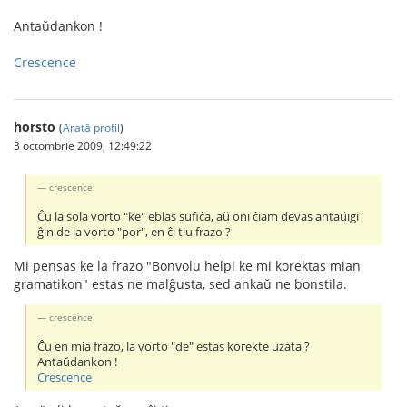
Antaŭdankon !
Crescence
horsto
(
Arată profil
)
3 octombrie 2009, 12:49:22
crescence:
Ĉu la sola vorto "ke" eblas sufiĉa, aŭ oni ĉiam devas antaŭigi
ĝin de la vorto "por", en ĉi tiu frazo ?
Mi pensas ke la frazo "Bonvolu helpi ke mi korektas mian
gramatikon" estas ne malĝusta, sed ankaŭ ne bonstila.
crescence:
Ĉu en mia frazo, la vorto "de" estas korekte uzata ?
Antaŭdankon !
Crescence