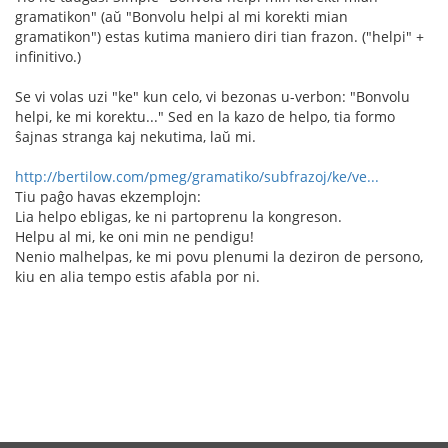
gramatikon" (aŭ "Bonvolu helpi al mi korekti mian
gramatikon") estas kutima maniero diri tian frazon. ("helpi" +
infinitivo.)
Se vi volas uzi "ke" kun celo, vi bezonas u-verbon: "Bonvolu
helpi, ke mi korektu..." Sed en la kazo de helpo, tia formo
ŝajnas stranga kaj nekutima, laŭ mi.
http://bertilow.com/pmeg/gramatiko/subfrazoj/ke/ve...
Tiu paĝo havas ekzemplojn:
Lia helpo ebligas, ke ni partoprenu la kongreson.
Helpu al mi, ke oni min ne pendigu!
Nenio malhelpas, ke mi povu plenumi la deziron de persono,
kiu en alia tempo estis afabla por ni.