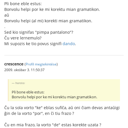
Pli bone eble estus:
Bonvolu helpi por ke mi korektu mian gramatikon.
aŭ
Bonvolu helpi (al mi) korekti mian gramatikon.
.
Sed kio signifas "pimpa pantalono"?
Ĉu vere lernemulo?
Mi supozis ke tio povus signifi
dando
.
crescence
(
Profil megtekintése
)
2009. október 3. 11:50:37
horsto:
Pli bone eble estus:
Bonvolu helpi por ke mi korektu mian gramatikon.
Ĉu la sola vorto "ke" eblas sufiĉa, aŭ oni ĉiam devas antaŭigi
ĝin de la vorto "por", en ĉi tiu frazo ?
Ĉu en mia frazo, la vorto "de" estas korekte uzata ?