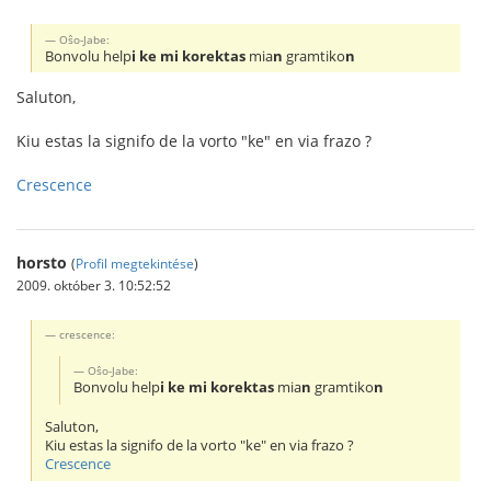
Oŝo-Jabe:
Bonvolu help
i ke mi korektas
mia
n
gramtiko
n
Saluton,
Kiu estas la signifo de la vorto "ke" en via frazo ?
Crescence
horsto
(
Profil megtekintése
)
2009. október 3. 10:52:52
crescence:
Oŝo-Jabe:
Bonvolu help
i ke mi korektas
mia
n
gramtiko
n
Saluton,
Kiu estas la signifo de la vorto "ke" en via frazo ?
Crescence