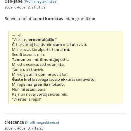
Oŝo-Jabe
(
Profil megtekintése
)
2009. október 2. 21:51:59
Bonvolu help
i ke mi korektas
mia
n
gramtiko
n
Lajlo:
“Vi estas
lernemul(aĉ)o
!”
Ĉi tiuj vortoj hantis min
dum
mia t
u
ta vivo.
Mi ne s
c
ias kio alportis tio
n
al
mi
.
Sed ili bezonis min.
Tamen
sen
mi
, ili
neniaĵoj
estis.
Mi estis esenca, sed ne ami
ita
.
Tamen, mi travivis.
Mi vidigis
al ili
kio
n
mi povis fari.
Ĝuste kiel
la sovaĝa ĉevalo
ek
kuras sen averto,
Mi regis
malgraŭ
ili
a
mokado.
Nun mi estas libera.
Kaj nun novaj vortoj sekvas min.
“Vi estas la reĝo!”
crescence
(
Profil megtekintése
)
2009. október 3. 7:12:25