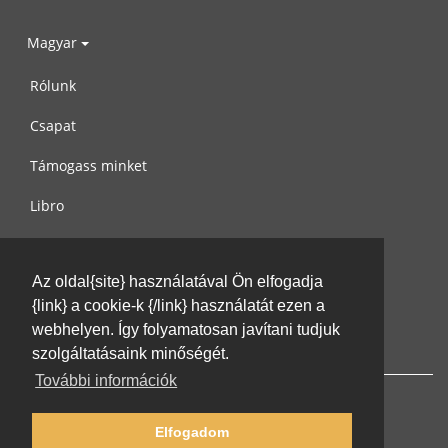
Magyar
Rólunk
Csapat
Támogass minket
Libro
Adatvédelem
Az oldal{site} használatával Ön elfogadja
Használati feltételek
{link} a cookie-k {/link} használatát ezen a
Írj nekünk
webhelyen. Így folyamatosan javítani tudjuk
szolgáltatásaink minőségét.
További információk
Elfogadom