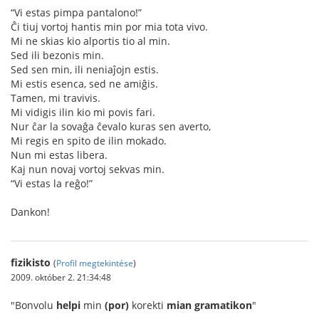
“Vi estas pimpa pantalono!”
Ĉi tiuj vortoj hantis min por mia tota vivo.
Mi ne skias kio alportis tio al min.
Sed ili bezonis min.
Sed sen min, ili neniaĵojn estis.
Mi estis esenca, sed ne amiĝis.
Tamen, mi travivis.
Mi vidigis ilin kio mi povis fari.
Nur ĉar la sovaĝa ĉevalo kuras sen averto,
Mi regis en spito de ilin mokado.
Nun mi estas libera.
Kaj nun novaj vortoj sekvas min.
“Vi estas la reĝo!”
Dankon!
fizikisto
(
Profil megtekintése
)
2009. október 2. 21:34:48
"Bonvolu
helpi
min
(por)
korekti
mian gramatikon
"