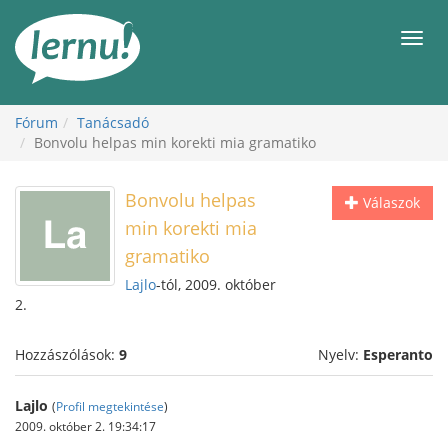
Tartalom
Men
Fórum
Tanácsadó
Bonvolu helpas min korekti mia gramatiko
Bonvolu helpas
Válaszok
min korekti mia
gramatiko
Lajlo
-tól, 2009. október
2.
Hozzászólások:
9
Nyelv:
Esperanto
Lajlo
(
Profil megtekintése
)
2009. október 2. 19:34:17