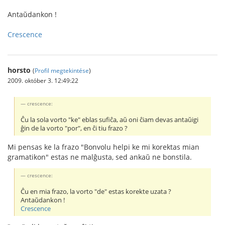
Antaŭdankon !
Crescence
horsto
(
Profil megtekintése
)
2009. október 3. 12:49:22
crescence:
Ĉu la sola vorto "ke" eblas sufiĉa, aŭ oni ĉiam devas antaŭigi
ĝin de la vorto "por", en ĉi tiu frazo ?
Mi pensas ke la frazo "Bonvolu helpi ke mi korektas mian
gramatikon" estas ne malĝusta, sed ankaŭ ne bonstila.
crescence:
Ĉu en mia frazo, la vorto "de" estas korekte uzata ?
Antaŭdankon !
Crescence