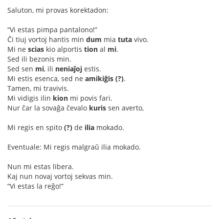
Saluton, mi provas korektadon:
“Vi estas pimpa pantalono!”
Ĉi tiuj vortoj hantis min
dum
mia
tuta
vivo.
Mi ne
scias
kio alportis
tion
al
mi
.
Sed ili bezonis min.
Sed sen
mi
, ili
neniaĵoj
estis.
Mi estis esenca, sed ne
amikiĝis (?)
.
Tamen, mi travivis.
Mi vidigis ilin
kion
mi povis fari.
Nur ĉar la sovaĝa ĉevalo
kuris
sen averto,
Mi regis en spito
(?)
de
ilia
mokado.
Eventuale: Mi regis malgraŭ ilia mokado.
Nun mi estas libera.
Kaj nun novaj vortoj sekvas min.
“Vi estas la reĝo!”