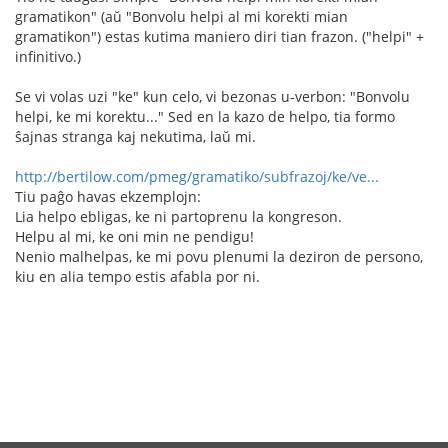
gramatikon" (aŭ "Bonvolu helpi al mi korekti mian
gramatikon") estas kutima maniero diri tian frazon. ("helpi" +
infinitivo.)
Se vi volas uzi "ke" kun celo, vi bezonas u-verbon: "Bonvolu
helpi, ke mi korektu..." Sed en la kazo de helpo, tia formo
ŝajnas stranga kaj nekutima, laŭ mi.
http://bertilow.com/pmeg/gramatiko/subfrazoj/ke/ve...
Tiu paĝo havas ekzemplojn:
Lia helpo ebligas, ke ni partoprenu la kongreson.
Helpu al mi, ke oni min ne pendigu!
Nenio malhelpas, ke mi povu plenumi la deziron de persono,
kiu en alia tempo estis afabla por ni.