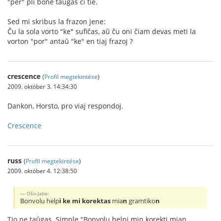
"per" pli bone taŭgas ĉi tie.
Sed mi skribus la frazon jene:
Ĉu la sola vorto "ke" sufiĉas, aŭ ĉu oni ĉiam devas meti la
vorton "por" antaŭ "ke" en tiaj frazoj ?
crescence
(
Profil megtekintése
)
2009. október 3. 14:34:30
Dankon, Horsto, pro viaj respondoj.
Crescence
russ
(
Profil megtekintése
)
2009. október 4. 12:38:50
Oŝo-Jabe:
Bonvolu help
i ke mi korektas
mia
n
gramtiko
n
Tio ne taŭgas. Simple "Bonvolu helpi min korekti mian