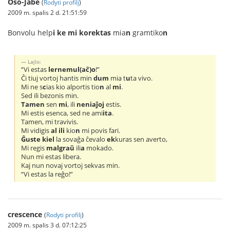
Oŝo-Jabe
(
Rodyti profilį
)
2009 m. spalis 2 d. 21:51:59
Bonvolu help
i ke mi korektas
mia
n
gramtiko
n
Lajlo:
“Vi estas
lernemul(aĉ)o
!”
Ĉi tiuj vortoj hantis min
dum
mia t
u
ta vivo.
Mi ne s
c
ias kio alportis tio
n
al
mi
.
Sed ili bezonis min.
Tamen
sen
mi
, ili
neniaĵoj
estis.
Mi estis esenca, sed ne ami
ita
.
Tamen, mi travivis.
Mi vidigis
al ili
kio
n
mi povis fari.
Ĝuste kiel
la sovaĝa ĉevalo
ek
kuras sen averto,
Mi regis
malgraŭ
ili
a
mokado.
Nun mi estas libera.
Kaj nun novaj vortoj sekvas min.
“Vi estas la reĝo!”
crescence
(
Rodyti profilį
)
2009 m. spalis 3 d. 07:12:25