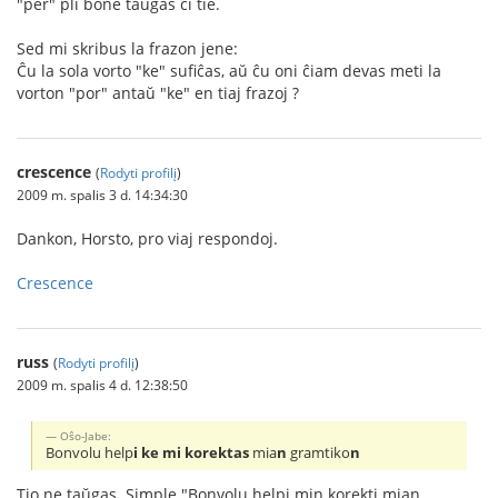
"per" pli bone taŭgas ĉi tie.
Sed mi skribus la frazon jene:
Ĉu la sola vorto "ke" sufiĉas, aŭ ĉu oni ĉiam devas meti la
vorton "por" antaŭ "ke" en tiaj frazoj ?
crescence
(
Rodyti profilį
)
2009 m. spalis 3 d. 14:34:30
Dankon, Horsto, pro viaj respondoj.
Crescence
russ
(
Rodyti profilį
)
2009 m. spalis 4 d. 12:38:50
Oŝo-Jabe:
Bonvolu help
i ke mi korektas
mia
n
gramtiko
n
Tio ne taŭgas. Simple "Bonvolu helpi min korekti mian