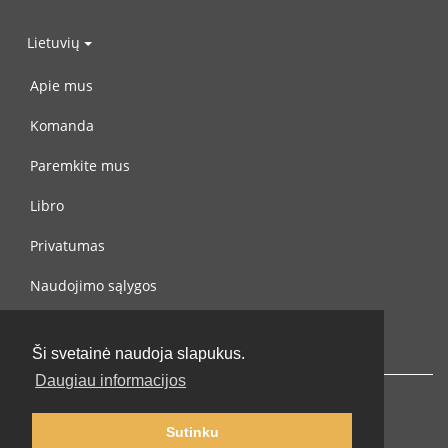
Lietuvių
Apie mus
Komanda
Paremkite mus
Libro
Privatumas
Naudojimo sąlygos
Susisiekite su mumis
Ši svetainė naudoja slapukus.
Daugiau informacijos
Sutinku