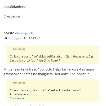
Antaŭdankon !
Crescence
horsto
(
Rodyti profilį
)
2009 m. spalis 3 d. 12:49:22
crescence:
Ĉu la sola vorto "ke" eblas sufiĉa, aŭ oni ĉiam devas antaŭigi
ĝin de la vorto "por", en ĉi tiu frazo ?
Mi pensas ke la frazo "Bonvolu helpi ke mi korektas mian
gramatikon" estas ne malĝusta, sed ankaŭ ne bonstila.
crescence:
Ĉu en mia frazo, la vorto "de" estas korekte uzata ?
Antaŭdankon !
Crescence