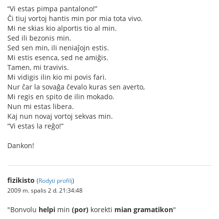
“Vi estas pimpa pantalono!”
Ĉi tiuj vortoj hantis min por mia tota vivo.
Mi ne skias kio alportis tio al min.
Sed ili bezonis min.
Sed sen min, ili neniaĵojn estis.
Mi estis esenca, sed ne amiĝis.
Tamen, mi travivis.
Mi vidigis ilin kio mi povis fari.
Nur ĉar la sovaĝa ĉevalo kuras sen averto,
Mi regis en spito de ilin mokado.
Nun mi estas libera.
Kaj nun novaj vortoj sekvas min.
“Vi estas la reĝo!”
Dankon!
fizikisto
(
Rodyti profilį
)
2009 m. spalis 2 d. 21:34:48
"Bonvolu
helpi
min
(por)
korekti
mian gramatikon
"