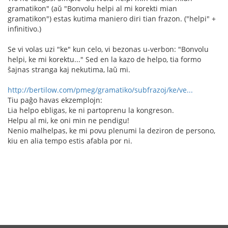
gramatikon" (aŭ "Bonvolu helpi al mi korekti mian
gramatikon") estas kutima maniero diri tian frazon. ("helpi" +
infinitivo.)
Se vi volas uzi "ke" kun celo, vi bezonas u-verbon: "Bonvolu
helpi, ke mi korektu..." Sed en la kazo de helpo, tia formo
ŝajnas stranga kaj nekutima, laŭ mi.
http://bertilow.com/pmeg/gramatiko/subfrazoj/ke/ve...
Tiu paĝo havas ekzemplojn:
Lia helpo ebligas, ke ni partoprenu la kongreson.
Helpu al mi, ke oni min ne pendigu!
Nenio malhelpas, ke mi povu plenumi la deziron de persono,
kiu en alia tempo estis afabla por ni.