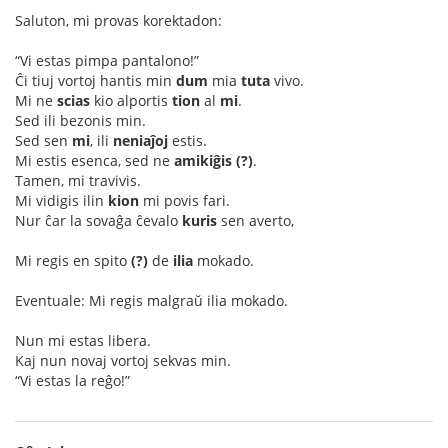
Saluton, mi provas korektadon:
“Vi estas pimpa pantalono!”
Ĉi tiuj vortoj hantis min
dum
mia
tuta
vivo.
Mi ne
scias
kio alportis
tion
al
mi
.
Sed ili bezonis min.
Sed sen
mi
, ili
neniaĵoj
estis.
Mi estis esenca, sed ne
amikiĝis (?)
.
Tamen, mi travivis.
Mi vidigis ilin
kion
mi povis fari.
Nur ĉar la sovaĝa ĉevalo
kuris
sen averto,
Mi regis en spito
(?)
de
ilia
mokado.
Eventuale: Mi regis malgraŭ ilia mokado.
Nun mi estas libera.
Kaj nun novaj vortoj sekvas min.
“Vi estas la reĝo!”