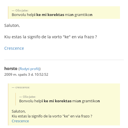
Oŝo-Jabe:
Bonvolu help
i ke mi korektas
mia
n
gramtiko
n
Saluton,
Kiu estas la signifo de la vorto "ke" en via frazo ?
Crescence
horsto
(
Rodyti profilį
)
2009 m. spalis 3 d. 10:52:52
crescence:
Oŝo-Jabe:
Bonvolu help
i ke mi korektas
mia
n
gramtiko
n
Saluton,
Kiu estas la signifo de la vorto "ke" en via frazo ?
Crescence