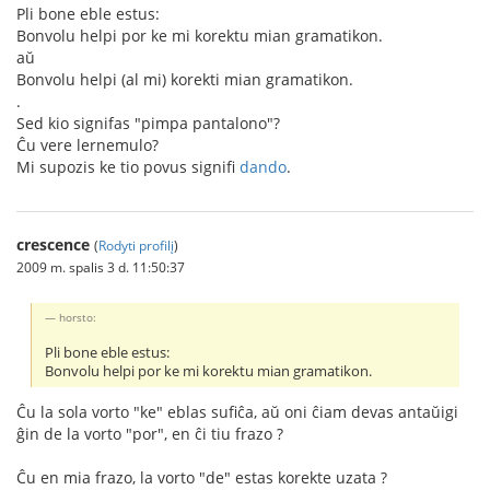
Pli bone eble estus:
Bonvolu helpi por ke mi korektu mian gramatikon.
aŭ
Bonvolu helpi (al mi) korekti mian gramatikon.
.
Sed kio signifas "pimpa pantalono"?
Ĉu vere lernemulo?
Mi supozis ke tio povus signifi
dando
.
crescence
(
Rodyti profilį
)
2009 m. spalis 3 d. 11:50:37
horsto:
Pli bone eble estus:
Bonvolu helpi por ke mi korektu mian gramatikon.
Ĉu la sola vorto "ke" eblas sufiĉa, aŭ oni ĉiam devas antaŭigi
ĝin de la vorto "por", en ĉi tiu frazo ?
Ĉu en mia frazo, la vorto "de" estas korekte uzata ?