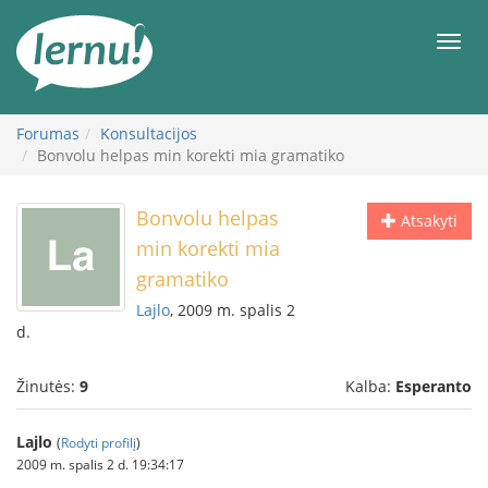
Į
turinį
Meni
Forumas
Konsultacijos
Bonvolu helpas min korekti mia gramatiko
Bonvolu helpas
Atsakyti
min korekti mia
gramatiko
Lajlo
, 2009 m. spalis 2
d.
Žinutės:
9
Kalba:
Esperanto
Lajlo
(
Rodyti profilį
)
2009 m. spalis 2 d. 19:34:17