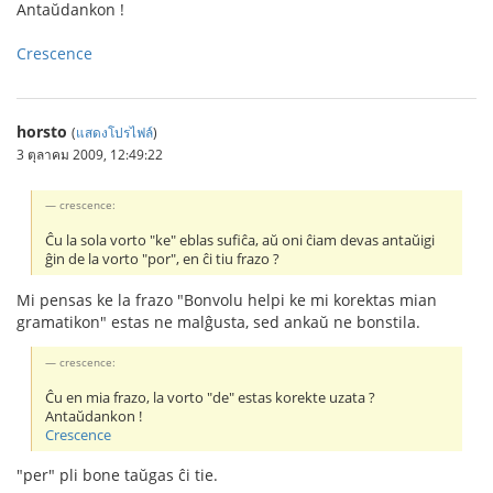
Antaŭdankon !
Crescence
horsto
(
แสดงโปรไฟล์
)
3 ตุลาคม 2009, 12:49:22
crescence:
Ĉu la sola vorto "ke" eblas sufiĉa, aŭ oni ĉiam devas antaŭigi
ĝin de la vorto "por", en ĉi tiu frazo ?
Mi pensas ke la frazo "Bonvolu helpi ke mi korektas mian
gramatikon" estas ne malĝusta, sed ankaŭ ne bonstila.
crescence:
Ĉu en mia frazo, la vorto "de" estas korekte uzata ?
Antaŭdankon !
Crescence
"per" pli bone taŭgas ĉi tie.