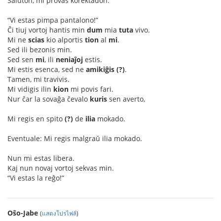
Saluton, mi provas korektadon:
“Vi estas pimpa pantalono!”
Ĉi tiuj vortoj hantis min
dum
mia
tuta
vivo.
Mi ne
scias
kio alportis
tion
al
mi
.
Sed ili bezonis min.
Sed sen
mi
, ili
neniaĵoj
estis.
Mi estis esenca, sed ne
amikiĝis (?)
.
Tamen, mi travivis.
Mi vidigis ilin
kion
mi povis fari.
Nur ĉar la sovaĝa ĉevalo
kuris
sen averto,
Mi regis en spito
(?)
de
ilia
mokado.
Eventuale: Mi regis malgraŭ ilia mokado.
Nun mi estas libera.
Kaj nun novaj vortoj sekvas min.
“Vi estas la reĝo!”
Oŝo-Jabe
(
แสดงโปรไฟล์
)