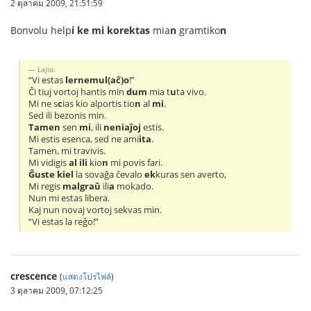
2 ตุลาคม 2009, 21:51:59
Bonvolu help
i ke mi korektas
mia
n
gramtiko
n
Lajlo:
“Vi estas
lernemul(aĉ)o
!”
Ĉi tiuj vortoj hantis min
dum
mia t
u
ta vivo.
Mi ne s
c
ias kio alportis tio
n
al
mi
.
Sed ili bezonis min.
Tamen
sen
mi
, ili
neniaĵoj
estis.
Mi estis esenca, sed ne ami
ita
.
Tamen, mi travivis.
Mi vidigis
al ili
kio
n
mi povis fari.
Ĝuste kiel
la sovaĝa ĉevalo
ek
kuras sen averto,
Mi regis
malgraŭ
ili
a
mokado.
Nun mi estas libera.
Kaj nun novaj vortoj sekvas min.
“Vi estas la reĝo!”
crescence
(
แสดงโปรไฟล์
)
3 ตุลาคม 2009, 07:12:25