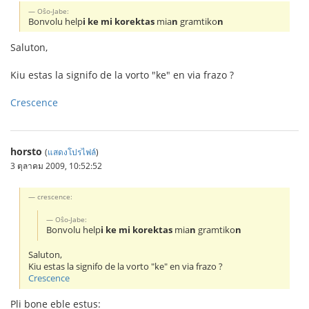
Oŝo-Jabe:
Bonvolu help
i ke mi korektas
mia
n
gramtiko
n
Saluton,
Kiu estas la signifo de la vorto "ke" en via frazo ?
Crescence
horsto
(
แสดงโปรไฟล์
)
3 ตุลาคม 2009, 10:52:52
crescence:
Oŝo-Jabe:
Bonvolu help
i ke mi korektas
mia
n
gramtiko
n
Saluton,
Kiu estas la signifo de la vorto "ke" en via frazo ?
Crescence
Pli bone eble estus: