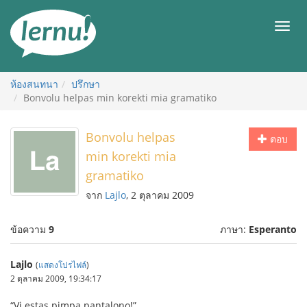
ไป
ยัง
เมนู
สารบัญ
ห้องสนทนา
ปรึกษา
Bonvolu helpas min korekti mia gramatiko
Bonvolu helpas
ตอบ
min korekti mia
gramatiko
จาก
Lajlo
, 2 ตุลาคม 2009
ข้อความ
9
ภาษา:
Esperanto
Lajlo
(
แสดงโปรไฟล์
)
2 ตุลาคม 2009, 19:34:17
“Vi estas pimpa pantalono!”