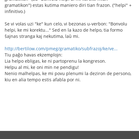
gramatikon") estas kutima maniero diri tian frazon. ("helpi" +
infinitivo.)
Se vi volas uzi "ke" kun celo, vi bezonas u-verbon: "Bonvolu
helpi, ke mi korektu..." Sed en la kazo de helpo, tia formo
ŝajnas stranga kaj nekutima, laŭ mi.
http://bertilow.com/pmeg/gramatiko/subfrazoj/ke/ve...
Tiu paĝo havas ekzemplojn:
Lia helpo ebligas, ke ni partoprenu la kongreson.
Helpu al mi, ke oni min ne pendigu!
Nenio malhelpas, ke mi povu plenumi la deziron de persono,
kiu en alia tempo estis afabla por ni.