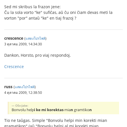
Sed mi skribus la frazon jene:
Ĉu la sola vorto "ke" sufiĉas, aŭ ĉu oni ĉiam devas meti la
vorton "por" antaŭ "ke" en tiaj frazoj ?
crescence
(
แสดงโปรไฟล์
)
3 ตุลาคม 2009, 14:34:30
Dankon, Horsto, pro viaj respondoj.
Crescence
russ
(
แสดงโปรไฟล์
)
4 ตุลาคม 2009, 12:38:50
Oŝo-Jabe:
Bonvolu help
i ke mi korektas
mia
n
gramtiko
n
Tio ne taŭgas. Simple "Bonvolu helpi min korekti mian
gramatikon" (aŭ "Bonvolu helpi al mi korekti mian