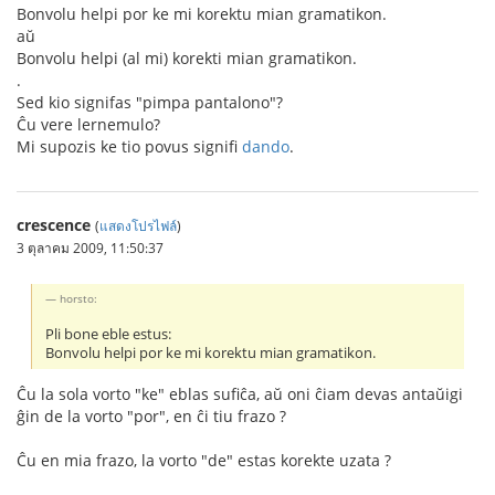
Bonvolu helpi por ke mi korektu mian gramatikon.
aŭ
Bonvolu helpi (al mi) korekti mian gramatikon.
.
Sed kio signifas "pimpa pantalono"?
Ĉu vere lernemulo?
Mi supozis ke tio povus signifi
dando
.
crescence
(
แสดงโปรไฟล์
)
3 ตุลาคม 2009, 11:50:37
horsto:
Pli bone eble estus:
Bonvolu helpi por ke mi korektu mian gramatikon.
Ĉu la sola vorto "ke" eblas sufiĉa, aŭ oni ĉiam devas antaŭigi
ĝin de la vorto "por", en ĉi tiu frazo ?
Ĉu en mia frazo, la vorto "de" estas korekte uzata ?