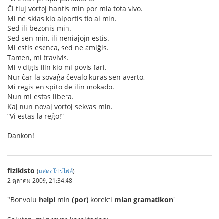
Ĉi tiuj vortoj hantis min por mia tota vivo.
Mi ne skias kio alportis tio al min.
Sed ili bezonis min.
Sed sen min, ili neniaĵojn estis.
Mi estis esenca, sed ne amiĝis.
Tamen, mi travivis.
Mi vidigis ilin kio mi povis fari.
Nur ĉar la sovaĝa ĉevalo kuras sen averto,
Mi regis en spito de ilin mokado.
Nun mi estas libera.
Kaj nun novaj vortoj sekvas min.
“Vi estas la reĝo!”
Dankon!
fizikisto
(
แสดงโปรไฟล์
)
2 ตุลาคม 2009, 21:34:48
"Bonvolu
helpi
min
(por)
korekti
mian gramatikon
"