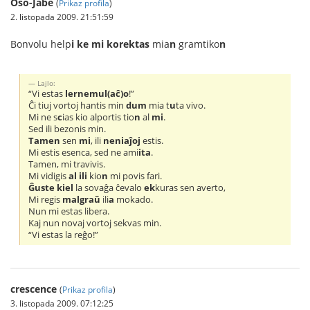
Oŝo-Jabe
(
Prikaz profila
)
2. listopada 2009. 21:51:59
Bonvolu help
i ke mi korektas
mia
n
gramtiko
n
Lajlo:
“Vi estas
lernemul(aĉ)o
!”
Ĉi tiuj vortoj hantis min
dum
mia t
u
ta vivo.
Mi ne s
c
ias kio alportis tio
n
al
mi
.
Sed ili bezonis min.
Tamen
sen
mi
, ili
neniaĵoj
estis.
Mi estis esenca, sed ne ami
ita
.
Tamen, mi travivis.
Mi vidigis
al ili
kio
n
mi povis fari.
Ĝuste kiel
la sovaĝa ĉevalo
ek
kuras sen averto,
Mi regis
malgraŭ
ili
a
mokado.
Nun mi estas libera.
Kaj nun novaj vortoj sekvas min.
“Vi estas la reĝo!”
crescence
(
Prikaz profila
)
3. listopada 2009. 07:12:25