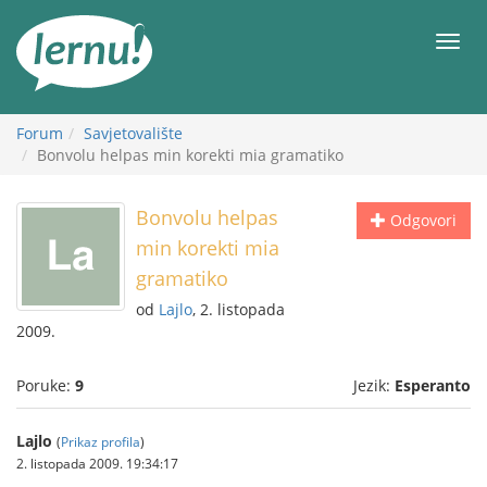
Sadržaj
Meni
Forum
Savjetovalište
Bonvolu helpas min korekti mia gramatiko
Bonvolu helpas
Odgovori
min korekti mia
gramatiko
od
Lajlo
, 2. listopada
2009.
Poruke:
9
Jezik:
Esperanto
Lajlo
(
Prikaz profila
)
2. listopada 2009. 19:34:17