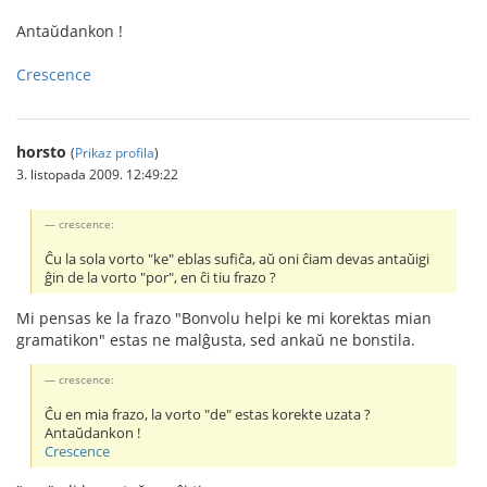
Antaŭdankon !
Crescence
horsto
(
Prikaz profila
)
3. listopada 2009. 12:49:22
crescence:
Ĉu la sola vorto "ke" eblas sufiĉa, aŭ oni ĉiam devas antaŭigi
ĝin de la vorto "por", en ĉi tiu frazo ?
Mi pensas ke la frazo "Bonvolu helpi ke mi korektas mian
gramatikon" estas ne malĝusta, sed ankaŭ ne bonstila.
crescence:
Ĉu en mia frazo, la vorto "de" estas korekte uzata ?
Antaŭdankon !
Crescence