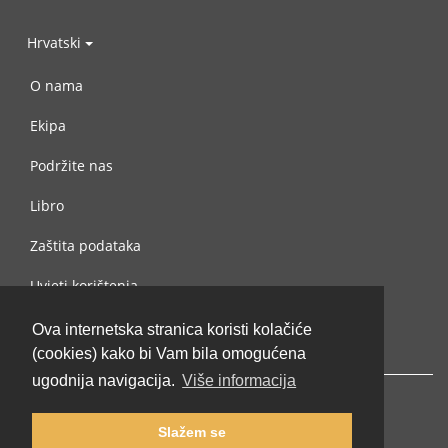
Hrvatski
O nama
Ekipa
Podržite nas
Libro
Zaštita podataka
Uvjeti korištenja
Kontaktiraj nas
Ova internetska stranica koristi kolačiće
(cookies) kako bi Vam bila omogućena
ugodnija navigacija.
Više informacija
Slažem se