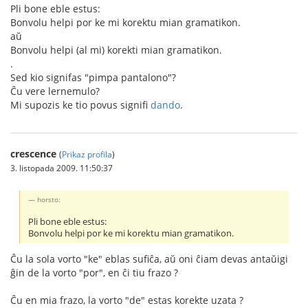
Pli bone eble estus:
Bonvolu helpi por ke mi korektu mian gramatikon.
aŭ
Bonvolu helpi (al mi) korekti mian gramatikon.
.
Sed kio signifas "pimpa pantalono"?
Ĉu vere lernemulo?
Mi supozis ke tio povus signifi
dando
.
crescence
(
Prikaz profila
)
3. listopada 2009. 11:50:37
horsto:
Pli bone eble estus:
Bonvolu helpi por ke mi korektu mian gramatikon.
Ĉu la sola vorto "ke" eblas sufiĉa, aŭ oni ĉiam devas antaŭigi
ĝin de la vorto "por", en ĉi tiu frazo ?
Ĉu en mia frazo, la vorto "de" estas korekte uzata ?