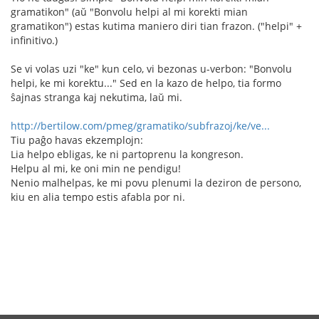
gramatikon" (aŭ "Bonvolu helpi al mi korekti mian
gramatikon") estas kutima maniero diri tian frazon. ("helpi" +
infinitivo.)
Se vi volas uzi "ke" kun celo, vi bezonas u-verbon: "Bonvolu
helpi, ke mi korektu..." Sed en la kazo de helpo, tia formo
ŝajnas stranga kaj nekutima, laŭ mi.
http://bertilow.com/pmeg/gramatiko/subfrazoj/ke/ve...
Tiu paĝo havas ekzemplojn:
Lia helpo ebligas, ke ni partoprenu la kongreson.
Helpu al mi, ke oni min ne pendigu!
Nenio malhelpas, ke mi povu plenumi la deziron de persono,
kiu en alia tempo estis afabla por ni.