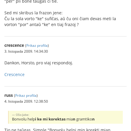
"per" pli bone taŭgas ĉi tie.
Sed mi skribus la frazon jene:
Ĉu la sola vorto "ke" sufiĉas, aŭ ĉu oni ĉiam devas meti la
vorton "por" antaŭ "ke" en tiaj frazoj ?
crescence
(
Prikaz profila
)
3. listopada 2009. 14:34:30
Dankon, Horsto, pro viaj respondoj.
Crescence
russ
(
Prikaz profila
)
4. listopada 2009. 12:38:50
Oŝo-Jabe:
Bonvolu help
i ke mi korektas
mia
n
gramtiko
n
Tio ne taŭgas. Simple "Bonvolu helpi min korekti mian