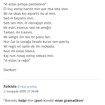
“Vi estas pimpa pantalono!”
Ĉi tiuj vortoj hantis min por mia tota vivo.
Mi ne skias kio alportis tio al min.
Sed ili bezonis min.
Sed sen min, ili neniaĵojn estis.
Mi estis esenca, sed ne amiĝis.
Tamen, mi travivis.
Mi vidigis ilin kio mi povis fari.
Nur ĉar la sovaĝa ĉevalo kuras sen averto,
Mi regis en spito de ilin mokado.
Nun mi estas libera.
Kaj nun novaj vortoj sekvas min.
“Vi estas la reĝo!”
Dankon!
fizikisto
(
Prikaz profila
)
2. listopada 2009. 21:34:48
"Bonvolu
helpi
min
(por)
korekti
mian gramatikon
"