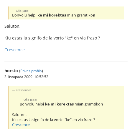
Oŝo-Jabe:
Bonvolu help
i ke mi korektas
mia
n
gramtiko
n
Saluton,
Kiu estas la signifo de la vorto "ke" en via frazo ?
Crescence
horsto
(
Prikaz profila
)
3. listopada 2009. 10:52:52
crescence:
Oŝo-Jabe:
Bonvolu help
i ke mi korektas
mia
n
gramtiko
n
Saluton,
Kiu estas la signifo de la vorto "ke" en via frazo ?
Crescence