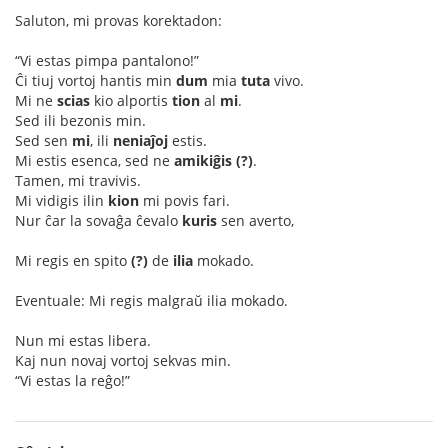
Saluton, mi provas korektadon:
“Vi estas pimpa pantalono!”
Ĉi tiuj vortoj hantis min
dum
mia
tuta
vivo.
Mi ne
scias
kio alportis
tion
al
mi
.
Sed ili bezonis min.
Sed sen
mi
, ili
neniaĵoj
estis.
Mi estis esenca, sed ne
amikiĝis (?)
.
Tamen, mi travivis.
Mi vidigis ilin
kion
mi povis fari.
Nur ĉar la sovaĝa ĉevalo
kuris
sen averto,
Mi regis en spito
(?)
de
ilia
mokado.
Eventuale: Mi regis malgraŭ ilia mokado.
Nun mi estas libera.
Kaj nun novaj vortoj sekvas min.
“Vi estas la reĝo!”