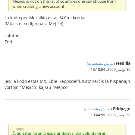
Mexico is not on the list of countries one can choose from
when creating a new account!
La kodo por Meksikio estas
MX
mi kredas
(MX es el codigo para Mejico)
saluton
Eddi
Hedilla
(
نمایش مشخصات
)
30 نوامبر 2009،‏ 13:18:04
Jes, la kodo estas MX. Eble 'keopsdelfuturo' serĉis la hispanajn
vortojn "México" kaj/aŭ "Méjico"
Eddycgn
(
نمایش مشخصات
)
30 نوامبر 2009،‏ 13:44:59
Rogir:
Ĉi tiu estas forumo esperantlingva. Bonvolu skribi en