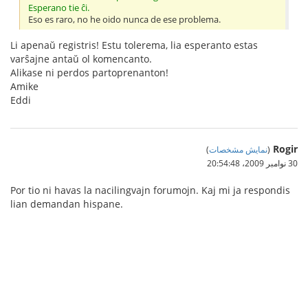
Esperano tie ĉi.
Eso es raro, no he oido nunca de ese problema.
Li apenaŭ registris! Estu tolerema, lia esperanto estas
varŝajne antaŭ ol komencanto.
Alikase ni perdos partoprenanton!
Amike
Eddi
Rogir
(
نمایش مشخصات
)
30 نوامبر 2009،‏ 20:54:48
Por tio ni havas la nacilingvajn forumojn. Kaj mi ja respondis
lian demandan hispane.