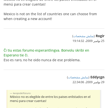
menú para crear cuentas!
Mexico is not on the list of countries one can choose from
when creating a new account!
Rogir
(
نمایش مشخصات
)
25 نوامبر 2009،‏ 19:14:32
Ĉi tiu estas forumo esperantlingva. Bonvolu skribi en
Esperano tie ĉi.
Eso es raro, no he oido nunca de ese problema.
Eddycgn
(
نمایش مشخصات
)
29 نوامبر 2009،‏ 22:34:06
keopsdelfuturo:
México no es elegible de entre los paises enlistados en el
menú para crear cuentas!