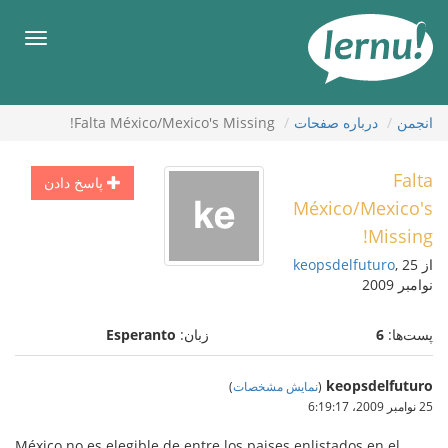
رود
ه
فهرس
حتوا
انجمن
درباره صفحات
Falta México/Mexico's Missing!
Falta
پاسخ دادن
México/Mexico's
Missing!
از
, 25
keopsdelfuturo
نوامبر 2009
پست‌ها:
6
زبان:
Esperanto
keopsdelfuturo
(
نمایش مشخصات
)
25 نوامبر 2009،‏ 6:19:17
México no es elegible de entre los paises enlistados en el