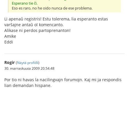
Esperano tie ĉi.
Eso es raro, no he oido nunca de ese problema.
Li apenaŭ registris! Estu tolerema, lia esperanto estas
varŝajne antaŭ ol komencanto.
Alikase ni perdos partoprenanton!
Amike
Eddi
Rogir
(
Näytä profiilli
)
30. marraskuuta 2009 20.54.48
Por tio ni havas la nacilingvajn forumojn. Kaj mi ja respondis
lian demandan hispane.