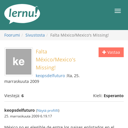
Tästä
sisältöön
Men
Foorumi
Sivustosta
Falta México/Mexico's Missing!
Falta
Vastaa
México/Mexico's
Missing!
keopsdelfuturo
:lta, 25.
marraskuuta 2009
Viestejä:
6
Kieli:
Esperanto
keopsdelfuturo
(
Näytä profiilli
)
25. marraskuuta 2009 6.19.17
México no es elegible de entre los paises enlistados en el