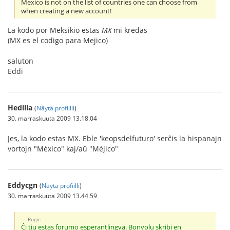
Mexico is not on the list of countries one can choose from
when creating a new account!
La kodo por Meksikio estas
MX
mi kredas
(MX es el codigo para Mejico)
saluton
Eddi
Hedilla
(
Näytä profiilli
)
30. marraskuuta 2009 13.18.04
Jes, la kodo estas MX. Eble 'keopsdelfuturo' serĉis la hispanajn
vortojn "México" kaj/aŭ "Méjico"
Eddycgn
(
Näytä profiilli
)
30. marraskuuta 2009 13.44.59
Rogir:
Ĉi tiu estas forumo esperantlingva. Bonvolu skribi en