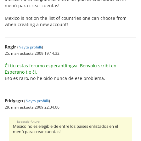
menú para crear cuentas!
Mexico is not on the list of countries one can choose from
when creating a new account!
Rogir
(
Näytä profiilli
)
25. marraskuuta 2009 19.14.32
Ĉi tiu estas forumo esperantlingva. Bonvolu skribi en
Esperano tie ĉi.
Eso es raro, no he oido nunca de ese problema.
Eddycgn
(
Näytä profiilli
)
29. marraskuuta 2009 22.34.06
keopsdelfuturo:
México no es elegible de entre los paises enlistados en el
menú para crear cuentas!