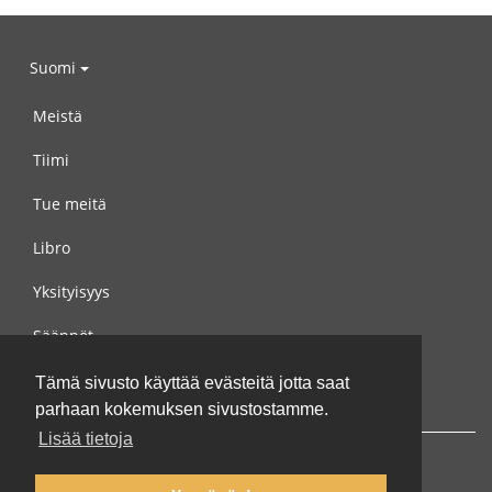
Suomi
Meistä
Tiimi
Tue meitä
Libro
Yksityisyys
Säännöt
Ota yhteyttä meihin
Tämä sivusto käyttää evästeitä jotta saat
parhaan kokemuksen sivustostamme.
Lisää tietoja