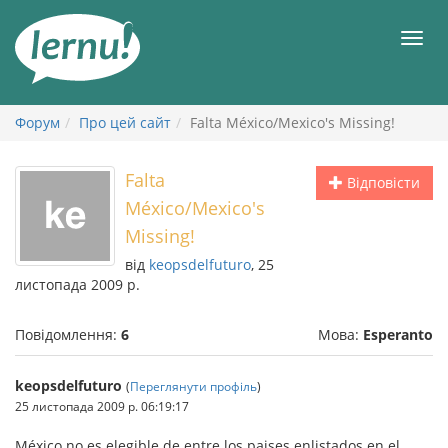
До
змісту
Мен
Форум
Про цей сайт
Falta México/Mexico's Missing!
Falta
Відповісти
México/Mexico's
Missing!
від
keopsdelfuturo
, 25
листопада 2009 р.
Повідомлення:
6
Мова:
Esperanto
keopsdelfuturo
(
Переглянути профіль
)
25 листопада 2009 р. 06:19:17
México no es elegible de entre los paises enlistados en el