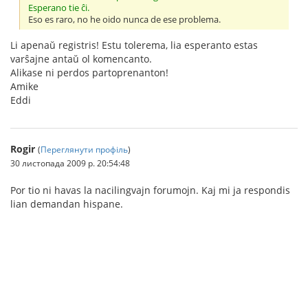
Esperano tie ĉi.
Eso es raro, no he oido nunca de ese problema.
Li apenaŭ registris! Estu tolerema, lia esperanto estas
varŝajne antaŭ ol komencanto.
Alikase ni perdos partoprenanton!
Amike
Eddi
Rogir
(
Переглянути профіль
)
30 листопада 2009 р. 20:54:48
Por tio ni havas la nacilingvajn forumojn. Kaj mi ja respondis
lian demandan hispane.