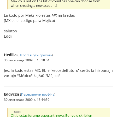
Mexico is not on the list of countries one can choose from
when creating a new account!
La kodo por Meksikio estas
MX
mi kredas
(MX es el codigo para Mejico)
saluton
Eddi
Hedilla
(
Переглянути профіль
)
30 листопада 2009 р. 13:18:04
Jes, la kodo estas MX. Eble 'keopsdelfuturo' serĉis la hispanajn
vortojn "México" kaj/aŭ "Méjico"
Eddycgn
(
Переглянути профіль
)
30 листопада 2009 р. 13:44:59
Rogir:
Ĉi tiu estas forumo esperantlingva. Bonvolu skribi en