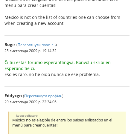
menú para crear cuentas!
Mexico is not on the list of countries one can choose from
when creating a new account!
Rogir
(
Переглянути профіль
)
25 листопада 2009 р. 19:14:32
Ĉi tiu estas forumo esperantlingva. Bonvolu skribi en
Esperano tie ĉi.
Eso es raro, no he oido nunca de ese problema.
Eddycgn
(
Переглянути профіль
)
29 листопада 2009 р. 22:34:06
keopsdelfuturo:
México no es elegible de entre los paises enlistados en el
menú para crear cuentas!