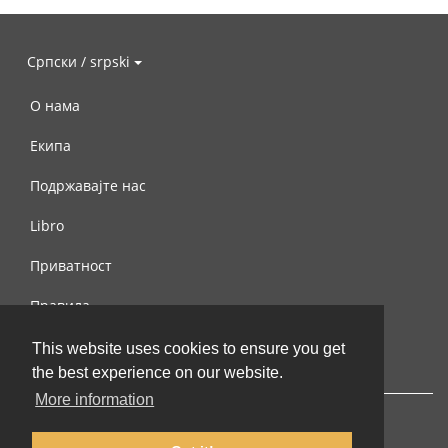
Српски / srpski
О нама
Екипа
Подржавајте нас
Libro
Приватност
Правила
Контактирајте нас
This website uses cookies to ensure you get
the best experience on our website.
More information