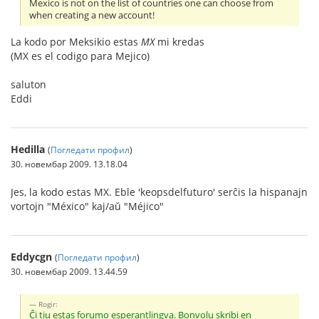
Mexico is not on the list of countries one can choose from
when creating a new account!
La kodo por Meksikio estas
MX
mi kredas
(MX es el codigo para Mejico)
saluton
Eddi
Hedilla
(
Погледати профил
)
30. новембар 2009. 13.18.04
Jes, la kodo estas MX. Eble 'keopsdelfuturo' serĉis la hispanajn
vortojn "México" kaj/aŭ "Méjico"
Eddycgn
(
Погледати профил
)
30. новембар 2009. 13.44.59
Rogir:
Ĉi tiu estas forumo esperantlingva. Bonvolu skribi en