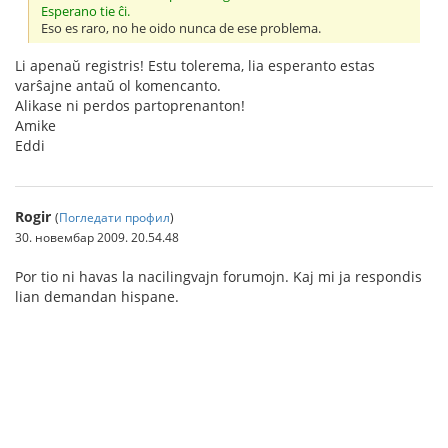
Esperano tie ĉi.
Eso es raro, no he oido nunca de ese problema.
Li apenaŭ registris! Estu tolerema, lia esperanto estas
varŝajne antaŭ ol komencanto.
Alikase ni perdos partoprenanton!
Amike
Eddi
Rogir
(
Погледати профил
)
30. новембар 2009. 20.54.48
Por tio ni havas la nacilingvajn forumojn. Kaj mi ja respondis
lian demandan hispane.