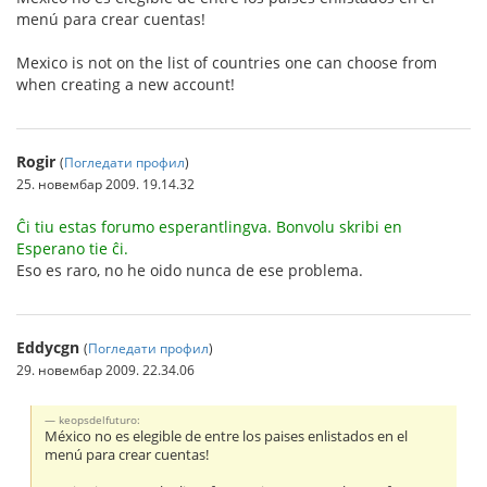
menú para crear cuentas!
Mexico is not on the list of countries one can choose from
when creating a new account!
Rogir
(
Погледати профил
)
25. новембар 2009. 19.14.32
Ĉi tiu estas forumo esperantlingva. Bonvolu skribi en
Esperano tie ĉi.
Eso es raro, no he oido nunca de ese problema.
Eddycgn
(
Погледати профил
)
29. новембар 2009. 22.34.06
keopsdelfuturo:
México no es elegible de entre los paises enlistados en el
menú para crear cuentas!