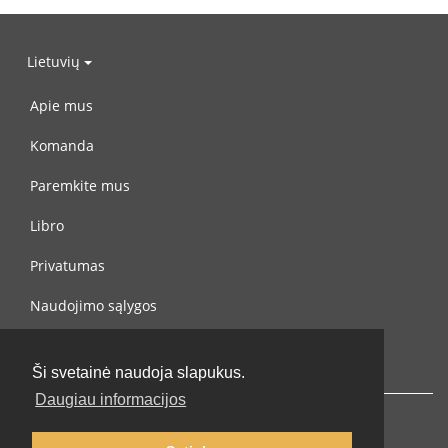
Lietuvių
Apie mus
Komanda
Paremkite mus
Libro
Privatumas
Naudojimo sąlygos
Susisiekite su mumis
Ši svetainė naudoja slapukus.
Daugiau informacijos