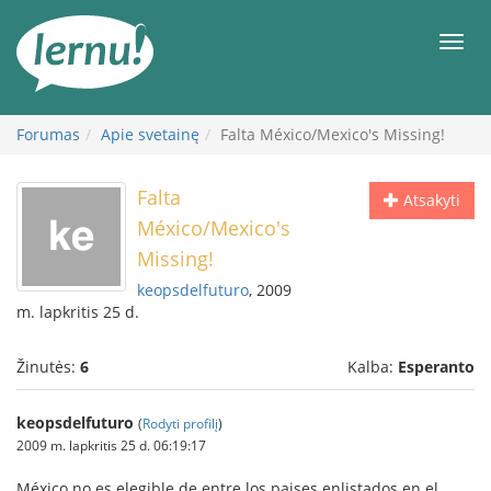
Į
turinį
Meni
Forumas
Apie svetainę
Falta México/Mexico's Missing!
Falta
Atsakyti
México/Mexico's
Missing!
keopsdelfuturo
, 2009
m. lapkritis 25 d.
Žinutės:
6
Kalba:
Esperanto
keopsdelfuturo
(
Rodyti profilį
)
2009 m. lapkritis 25 d. 06:19:17
México no es elegible de entre los paises enlistados en el