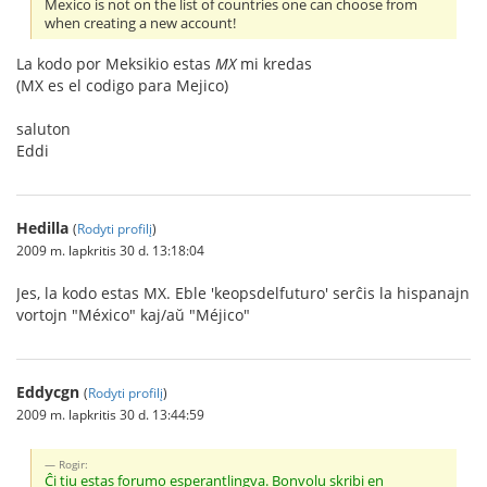
Mexico is not on the list of countries one can choose from
when creating a new account!
La kodo por Meksikio estas
MX
mi kredas
(MX es el codigo para Mejico)
saluton
Eddi
Hedilla
(
Rodyti profilį
)
2009 m. lapkritis 30 d. 13:18:04
Jes, la kodo estas MX. Eble 'keopsdelfuturo' serĉis la hispanajn
vortojn "México" kaj/aŭ "Méjico"
Eddycgn
(
Rodyti profilį
)
2009 m. lapkritis 30 d. 13:44:59
Rogir:
Ĉi tiu estas forumo esperantlingva. Bonvolu skribi en