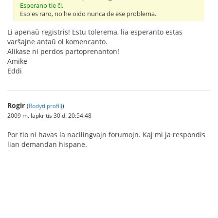
Esperano tie ĉi.
Eso es raro, no he oido nunca de ese problema.
Li apenaŭ registris! Estu tolerema, lia esperanto estas
varŝajne antaŭ ol komencanto.
Alikase ni perdos partoprenanton!
Amike
Eddi
Rogir
(
Rodyti profilį
)
2009 m. lapkritis 30 d. 20:54:48
Por tio ni havas la nacilingvajn forumojn. Kaj mi ja respondis
lian demandan hispane.