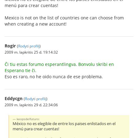
menú para crear cuentas!
Mexico is not on the list of countries one can choose from
when creating a new account!
Rogir
(
Rodyti profilį
)
2009 m. lapkritis 25 d. 19:14:32
Ĉi tiu estas forumo esperantlingva. Bonvolu skribi en
Esperano tie ĉi.
Eso es raro, no he oido nunca de ese problema.
Eddycgn
(
Rodyti profilį
)
2009 m. lapkritis 29 d. 22:34:06
keopsdelfuturo:
México no es elegible de entre los paises enlistados en el
menú para crear cuentas!