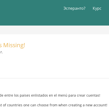
Эсперанто?
Курс
s Missing!
г.
de entre los paises enlistados en el menú para crear cuentas!
ist of countries one can choose from when creating a new account!