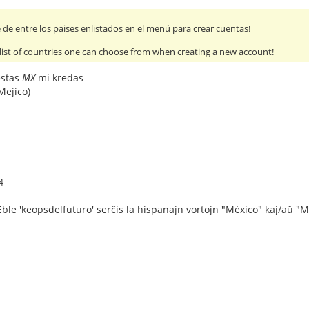
 de entre los paises enlistados en el menú para crear cuentas!
 list of countries one can choose from when creating a new account!
estas
MX
mi kredas
Mejico)
4
Eble 'keopsdelfuturo' serĉis la hispanajn vortojn "México" kaj/aŭ "M