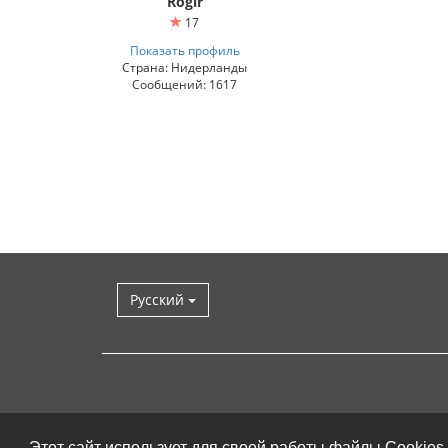
Rogir
17
Показать профиль
Страна: Нидерланды
Сообщений: 1617
Русский
Этот сайт использует для своей работы файлы Cookies