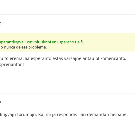
9
sperantlingva. Bonvolu skribi en Esperano tie ĉi.
ido nunca de ese problema.
stu tolerema, lia esperanto estas varŝajne antaŭ ol komencanto.
toprenanton!
8
cilingvajn forumojn. Kaj mi ja respondis lian demandan hispane.