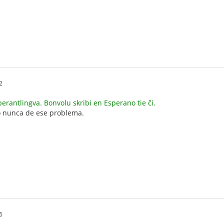
2
perantlingva. Bonvolu skribi en Esperano tie ĉi.
do nunca de ese problema.
6