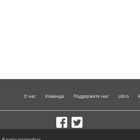
О нас
Команда
Поддержите нас
Libro
© 2002-2026 lernu.net |
Impressum
.
Более подробно