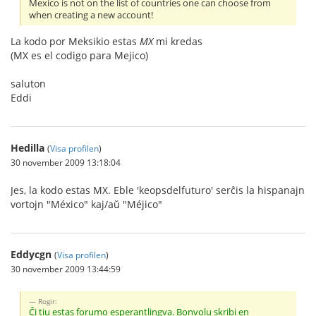
Mexico is not on the list of countries one can choose from
when creating a new account!
La kodo por Meksikio estas
MX
mi kredas
(MX es el codigo para Mejico)
saluton
Eddi
Hedilla
(
Visa profilen
)
30 november 2009 13:18:04
Jes, la kodo estas MX. Eble 'keopsdelfuturo' serĉis la hispanajn
vortojn "México" kaj/aŭ "Méjico"
Eddycgn
(
Visa profilen
)
30 november 2009 13:44:59
Rogir:
Ĉi tiu estas forumo esperantlingva. Bonvolu skribi en