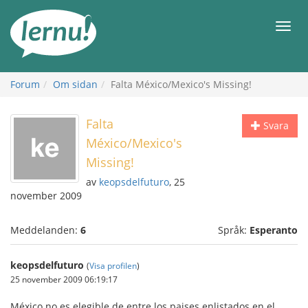
Till
sidans
Meny
innehåll
Forum
Om sidan
Falta México/Mexico's Missing!
Falta
Svara
México/Mexico's
Missing!
av
keopsdelfuturo
, 25
november 2009
Meddelanden:
6
Språk:
Esperanto
keopsdelfuturo
(
Visa profilen
)
25 november 2009 06:19:17
México no es elegible de entre los paises enlistados en el