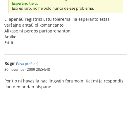
Esperano tie ĉi.
Eso es raro, no he oido nunca de ese problema.
Li apenaŭ registris! Estu tolerema, lia esperanto estas
varŝajne antaŭ ol komencanto.
Alikase ni perdos partoprenanton!
Amike
Eddi
Rogir
(
Visa profilen
)
30 november 2009 20:54:48
Por tio ni havas la nacilingvajn forumojn. Kaj mi ja respondis
lian demandan hispane.