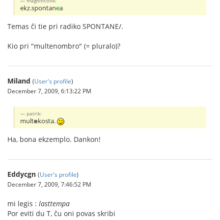
magnifico94:
ekz.spontan
e
a
Temas ĉi tie pri radiko SPONTANE/.
Kio pri "multenombro" (= pluralo)?
Miland
(
User's profile
)
December 7, 2009, 6:13:22 PM
patrik:
mult
e
kosta.
Ha, bona ekzemplo. Dankon!
Eddycgn
(
User's profile
)
December 7, 2009, 7:46:52 PM
mi legis :
lasttempa
Por eviti du T, ĉu oni povas skribi