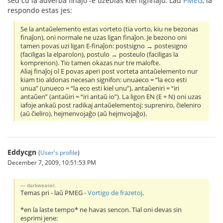
sed ĉu la adverba finaĵo -e uzeblas kiel ligfinaĵo. Laŭ
PMEG
, la
respondo estas jes:
Se la antaŭelemento estas vorteto (tia vorto, kiu ne bezonas
finaĵon), oni normale ne uzas ligan finaĵon. Je bezono oni
tamen povas uzi ligan E-finaĵon: postsigno → postesigno
(faciligas la elparolon), postulo → posteulo (faciligas la
komprenon). Tio tamen okazas nur tre malofte.
Aliaj finaĵoj ol E povas aperi post vorteta antaŭelemento nur
kiam tio aldonas necesan signifon: unuaeco = “la eco esti
unua” (unueco = “la eco esti kiel unu”), antaŭeniri = “iri
antaŭen” (antaŭiri = “iri antaŭ io”). La ligon EN (E + N) oni uzas
iafoje ankaŭ post radikaj antaŭelementoj: supreniro, ĉieleniro
(aŭ ĉieliro), hejmenvojaĝo (aŭ hejmvojaĝo).
Eddycgn
(
User's profile
)
December 7, 2009, 10:51:53 PM
darkweasel:
Temas pri - laŭ PMEG -
Vortigo de frazetoj
.
*en la laste tempo* ne havas sencon. Tial oni devas sin
esprimi jene: