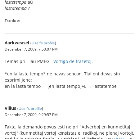
lastetempa
aŭ
lastatempa
?
Dankon
darkweasel
(
User's profile
)
December 7, 2009, 7:50:07 PM
Temas pri - laŭ PMEG -
Vortigo de frazetoj
.
*en la laste tempo* ne havas sencon. Tial oni devas sin
esprimi jene:
en la lasta tempo → [en lasta tempo]+E → lastatempe
Vilius
(
User's profile
)
December 7, 2009, 9:29:57 PM
Fakte, la demando povus esti ne pri "Adverboj en kunmetitaj
vortoj" (kunmetitaj vortoj konsistas el radikoj, ne plenaj vortoj),