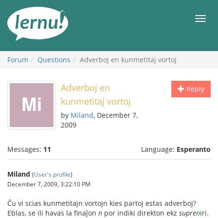
Skip
to
Men
the
content
Forum
Questions
Adverboj en kunmetitaj vortoj
Adverboj en
Reply
kunmetitaj vortoj
by
Miland
, December 7,
2009
Messages:
11
Language:
Esperanto
Miland
(
User's profile
)
December 7, 2009, 3:22:10 PM
Ĉu vi scias kunmetitajn vortojn kies partoj estas adverboj?
Eblas, se ili havas la finaĵon
n
por indiki direkton ekz
supre
n
iri.