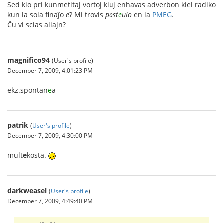
Sed kio pri kunmetitaj vortoj kiuj enhavas adverbon kiel radiko
kun la sola finaĵo
e
? Mi trovis
post
e
ulo
en la
PMEG
.
Ĉu vi scias aliajn?
magnifico94
(User's profile)
December 7, 2009, 4:01:23 PM
ekz.spontan
e
a
patrik
(
User's profile
)
December 7, 2009, 4:30:00 PM
mult
e
kosta.
darkweasel
(
User's profile
)
December 7, 2009, 4:49:40 PM