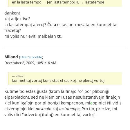
en la lasta tempo → [en lasta tempo]+E → lastatempe
dankon!
kaj adjektivo?
la lastatempaj aferoj? Ĉu
a
estas permesata en kunmetitaj
frazetoj?
mi volis nur eviti malbelan
tt
.
Miland
(
User's profile
)
December 8, 2009, 10:51:16 AM
Vilius:
kunmetitaj vortoj konsistas el radikoj, ne plenaj vortoj
Kutime tio estas ĝusta (krom la finaĵo "o" por plibonigi
elparoladon), sed ne kiam oni uzas nesubstantivajn finaĵojn
kiel kunligaĵojn por plibonigi komprenon, mi
a
opinie! Ni vidis
ekzemplojn kiel
posteulo
kaj
lastatempe
, Pro tio, precize, mi
volis diri "adverboj (tutaj) en kunmetitaj vortoj".