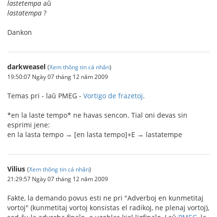
lastetempa
aŭ
lastatempa
?
Dankon
darkweasel
(
Xem thông tin cá nhân
)
19:50:07 Ngày 07 tháng 12 năm 2009
Temas pri - laŭ PMEG -
Vortigo de frazetoj
.
*en la laste tempo* ne havas sencon. Tial oni devas sin
esprimi jene:
en la lasta tempo → [en lasta tempo]+E → lastatempe
Vilius
(
Xem thông tin cá nhân
)
21:29:57 Ngày 07 tháng 12 năm 2009
Fakte, la demando povus esti ne pri "Adverboj en kunmetitaj
vortoj" (kunmetitaj vortoj konsistas el radikoj, ne plenaj vortoj),