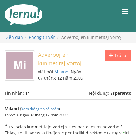
Đi
đến
Men
phần
nội
dung
Diễn đàn
Phòng tư vấn
Adverboj en kunmetitaj vortoj
Adverboj en
Trả lời
kunmetitaj vortoj
viết bởi
Miland
, Ngày
07 tháng 12 năm 2009
Tin nhắn:
11
Nội dung:
Esperanto
Miland
(
Xem thông tin cá nhân
)
15:22:10 Ngày 07 tháng 12 năm 2009
Ĉu vi scias kunmetitajn vortojn kies partoj estas adverboj?
Eblas, se ili havas la finaĵon
n
por indiki direkton ekz
supre
n
iri.