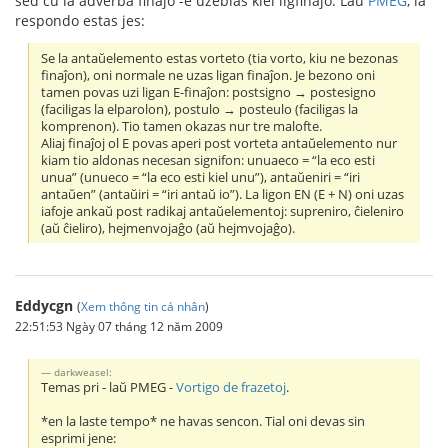
sed ĉu la adverba finaĵo -e uzeblas kiel ligfinaĵo. Laŭ
PMEG
, la
respondo estas jes:
Se la antaŭelemento estas vorteto (tia vorto, kiu ne bezonas
finaĵon), oni normale ne uzas ligan finaĵon. Je bezono oni
tamen povas uzi ligan E-finaĵon: postsigno → postesigno
(faciligas la elparolon), postulo → posteulo (faciligas la
komprenon). Tio tamen okazas nur tre malofte.
Aliaj finaĵoj ol E povas aperi post vorteta antaŭelemento nur
kiam tio aldonas necesan signifon: unuaeco = “la eco esti
unua” (unueco = “la eco esti kiel unu”), antaŭeniri = “iri
antaŭen” (antaŭiri = “iri antaŭ io”). La ligon EN (E + N) oni uzas
iafoje ankaŭ post radikaj antaŭelementoj: supreniro, ĉieleniro
(aŭ ĉieliro), hejmenvojaĝo (aŭ hejmvojaĝo).
Eddycgn
(
Xem thông tin cá nhân
)
22:51:53 Ngày 07 tháng 12 năm 2009
darkweasel:
Temas pri - laŭ PMEG -
Vortigo de frazetoj
.
*en la laste tempo* ne havas sencon. Tial oni devas sin
esprimi jene: