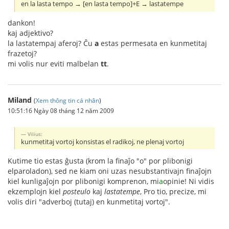
en la lasta tempo → [en lasta tempo]+E → lastatempe
dankon!
kaj adjektivo?
la lastatempaj aferoj? Ĉu
a
estas permesata en kunmetitaj
frazetoj?
mi volis nur eviti malbelan
tt
.
Miland
(
Xem thông tin cá nhân
)
10:51:16 Ngày 08 tháng 12 năm 2009
Vilius:
kunmetitaj vortoj konsistas el radikoj, ne plenaj vortoj
Kutime tio estas ĝusta (krom la finaĵo "o" por plibonigi
elparoladon), sed ne kiam oni uzas nesubstantivajn finaĵojn
kiel kunligaĵojn por plibonigi komprenon, mi
a
opinie! Ni vidis
ekzemplojn kiel
posteulo
kaj
lastatempe
, Pro tio, precize, mi
volis diri "adverboj (tutaj) en kunmetitaj vortoj".