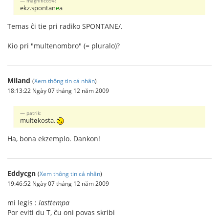
magnifico94:
ekz.spontan
e
a
Temas ĉi tie pri radiko SPONTANE/.
Kio pri "multenombro" (= pluralo)?
Miland
(
Xem thông tin cá nhân
)
18:13:22 Ngày 07 tháng 12 năm 2009
patrik:
mult
e
kosta.
Ha, bona ekzemplo. Dankon!
Eddycgn
(
Xem thông tin cá nhân
)
19:46:52 Ngày 07 tháng 12 năm 2009
mi legis :
lasttempa
Por eviti du T, ĉu oni povas skribi