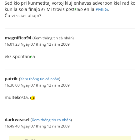
Sed kio pri kunmetitaj vortoj kiuj enhavas adverbon kiel radiko
kun la sola finaĵo
e
? Mi trovis
post
e
ulo
en la
PMEG
.
Ĉu vi scias aliajn?
magnifico94
(Xem thông tin cá nhân)
16:01:23 Ngày 07 tháng 12 năm 2009
ekz.spontan
e
a
patrik
(
Xem thông tin cá nhân
)
16:30:00 Ngày 07 tháng 12 năm 2009
mult
e
kosta.
darkweasel
(
Xem thông tin cá nhân
)
16:49:40 Ngày 07 tháng 12 năm 2009