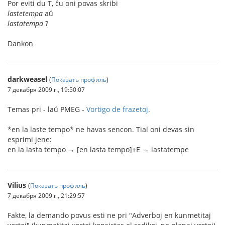
Por eviti du T, ĉu oni povas skribi
lastetempa
aŭ
lastatempa
?
Dankon
darkweasel
(
Показать профиль
)
7 декабря 2009 г., 19:50:07
Temas pri - laŭ PMEG -
Vortigo de frazetoj
.
*en la laste tempo* ne havas sencon. Tial oni devas sin
esprimi jene:
en la lasta tempo → [en lasta tempo]+E → lastatempe
Vilius
(
Показать профиль
)
7 декабря 2009 г., 21:29:57
Fakte, la demando povus esti ne pri "Adverboj en kunmetitaj