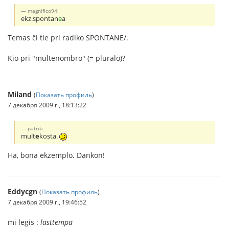
magnifico94:
ekz.spontan
e
a
Temas ĉi tie pri radiko SPONTANE/.
Kio pri "multenombro" (= pluralo)?
Miland
(
Показать профиль
)
7 декабря 2009 г., 18:13:22
patrik:
mult
e
kosta.
Ha, bona ekzemplo. Dankon!
Eddycgn
(
Показать профиль
)
7 декабря 2009 г., 19:46:52
mi legis :
lasttempa