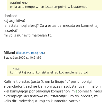
esprimi jene:
en la lasta tempo → [en lasta tempo]+E → lastatempe
dankon!
kaj adjektivo?
la lastatempaj aferoj? Ĉu
a
estas permesata en kunmetitaj
frazetoj?
mi volis nur eviti malbelan
tt
.
Miland
(
Показать профиль
)
8 декабря 2009 г., 10:51:16
Vilius:
kunmetitaj vortoj konsistas el radikoj, ne plenaj vortoj
Kutime tio estas ĝusta (krom la finaĵo "o" por plibonigi
elparoladon), sed ne kiam oni uzas nesubstantivajn finaĵojn
kiel kunligaĵojn por plibonigi komprenon, mi
a
opinie! Ni vidis
ekzemplojn kiel
posteulo
kaj
lastatempe
, Pro tio, precize, mi
volis diri "adverboj (tutaj) en kunmetitaj vortoj".