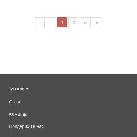
1
«
<
2
>
»
Русский
О нас
Команда
Поддержите нас