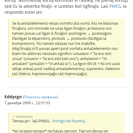
vortoj" (kunmetitaj vortoj konsistas el radikoj, ne plenaj vortoj),
sed ĉu la adverba finaĵo -e uzeblas kiel ligfinaĵo. Laŭ
PMEG
, la
respondo estas jes:
Se la antaŭelemento estas vorteto (tia vorto, kiu ne bezonas
finaĵon), oni normale ne uzas ligan finaĵon. Je bezono oni
tamen povas uzi ligan E-finaĵon: postsigno → postesigno
(faciligas la elparolon), postulo → posteulo (faciligas la
komprenon). Tio tamen okazas nur tre malofte.
Aliaj finaĵoj ol E povas aperi post vorteta antaŭelemento nur
kiam tio aldonas necesan signifon: unuaeco = “la eco esti
unua” (unueco = “la eco esti kiel unu”), antaŭeniri = “iri
antaŭen” (antaŭiri = “iri antaŭ io”). La ligon EN (E + N) oni uzas
iafoje ankaŭ post radikaj antaŭelementoj: supreniro, ĉieleniro
(aŭ ĉieliro), hejmenvojaĝo (aŭ hejmvojaĝo).
Eddycgn
(
Показать профиль
)
7 декабря 2009 г., 22:51:53
darkweasel:
Temas pri - laŭ PMEG -
Vortigo de frazetoj
.
*en la laste tempo* ne havas sencon. Tial oni devas sin