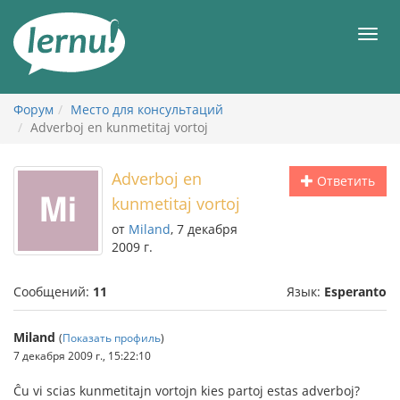
К
содержанию
Мен
Форум
Место для консультаций
Adverboj en kunmetitaj vortoj
Adverboj en
Ответить
kunmetitaj vortoj
от
Miland
, 7 декабря
2009 г.
Сообщений:
11
Язык:
Esperanto
Miland
(
Показать профиль
)
7 декабря 2009 г., 15:22:10
Ĉu vi scias kunmetitajn vortojn kies partoj estas adverboj?