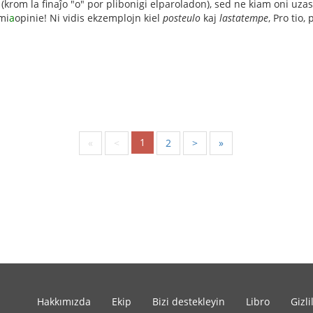
(krom la finaĵo "o" por plibonigi elparoladon), sed ne kiam oni uzas
mi
a
opinie! Ni vidis ekzemplojn kiel
posteulo
kaj
lastatempe
, Pro tio,
1
«
<
2
>
»
Hakkımızda
Ekip
Bizi destekleyin
Libro
Gizli