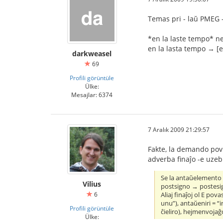
Temas pri - laŭ PMEG 
*en la laste tempo* ne
en la lasta tempo → [
darkweasel
69
Profili görüntüle
Ülke:
Mesajlar: 6374
7 Aralık 2009 21:29:57
Fakte, la demando povus
adverba finaĵo -e uzebl
Se la antaŭelemento e
Vilius
postsigno → postesign
6
Aliaj finaĵoj ol E po
unu”), antaŭeniri = “i
Profili görüntüle
ĉieliro), hejmenvoja
Ülke: