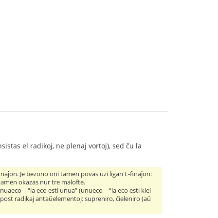
stas el radikoj, ne plenaj vortoj), sed ĉu la
inaĵon. Je bezono oni tamen povas uzi ligan E-finaĵon:
 tamen okazas nur tre malofte.
uaeco = “la eco esti unua” (unueco = “la eco esti kiel
aŭ post radikaj antaŭelementoj: supreniro, ĉieleniro (aŭ