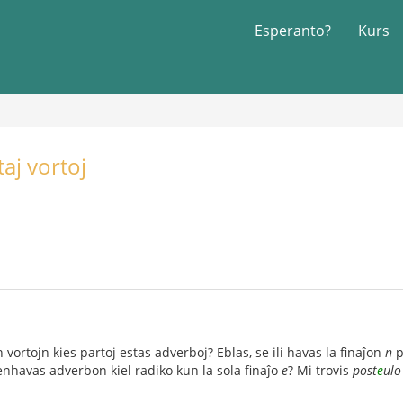
Esperanto?
Kurs
aj vortoj
 vortojn kies partoj estas adverboj? Eblas, se ili havas la finaĵon
n
p
 enhavas adverbon kiel radiko kun la sola finaĵo
e
? Mi trovis
post
e
ulo