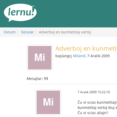
İçerik
Görüntüleme
Forum:
Sorular
Adverboj en kunmetitaj vortoj
Adverboj en kunmetit
başlangıç
Miland
, 7 Aralık 2009
Mesajlar:
11
7 Aralık 2009 15:22:10
Ĉu vi scias kunmetitajn
kunmetitaj vortoj kiuj
Ĉu vi scias aliajn?