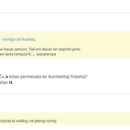
 -
Vortigo de frazetoj
.
e havas sencon. Tial oni devas sin esprimi jene:
[en lasta tempo]+E → lastatempe
 Ĉu
a
estas permesata en kunmetitaj frazetoj?
belan
tt
.
sistas el radikoj, ne plenaj vortoj