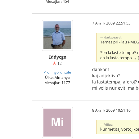
Mesajlar: 454
7 Aralık 2009 22:51:53
darkweasel:
Temas pri - laŭ PMEG
*en la laste tempo* n
Eddycgn
en la lasta tempo → 
12
dankon!
Profili görüntüle
kaj adjektivo?
Ülke: Almanya
la lastatempaj aferoj?
Mesajlar: 1177
mi volis nur eviti mal
8 Aralık 2009 10:51:16
Vilius:
kunmetitaj vortoj kon