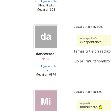
Profili görüntüle
Ülke: Filipin
Mesajlar: 393
7 Aralık 2009 16:49:40
magnifico94:
ekz.spontan
e
a
Temas ĉi tie pri radi
darkweasel
69
Kio pri "multenombro" 
Profili görüntüle
Ülke:
Mesajlar: 6374
7 Aralık 2009 18:13:22
patrik:
mult
e
kosta.