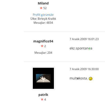
Miland
52
Profili görüntüle
Ülke: Birleşik Krallık
Mesajlar: 4834
7 Aralık 2009 16:01:23
magnifico94
2
ekz.spontan
e
a
Mesajlar: 204
7 Aralık 2009 16:30:00
mult
e
kosta.
patrik
4