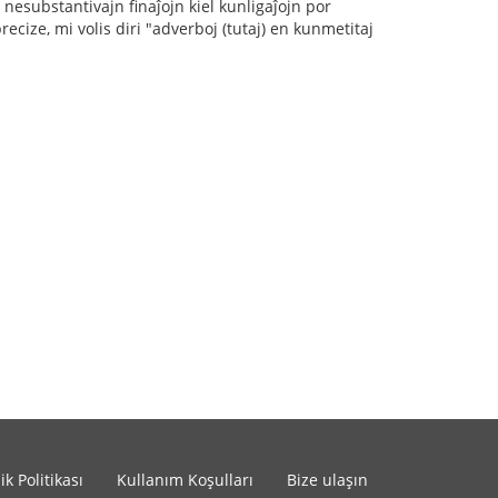
 nesubstantivajn finaĵojn kiel kunligaĵojn por
 precize, mi volis diri "adverboj (tutaj) en kunmetitaj
lik Politikası
Kullanım Koşulları
Bize ulaşın