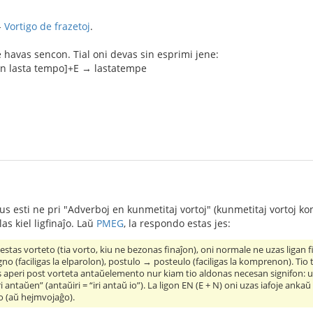
-
Vortigo de frazetoj
.
 havas sencon. Tial oni devas sin esprimi jene:
en lasta tempo]+E → lastatempe
 esti ne pri "Adverboj en kunmetitaj vortoj" (kunmetitaj vortoj konsi
as kiel ligfinaĵo. Laŭ
PMEG
, la respondo estas jes:
stas vorteto (tia vorto, kiu ne bezonas finaĵon), oni normale ne uzas ligan f
o (faciligas la elparolon), postulo → posteulo (faciligas la komprenon). Tio
vas aperi post vorteta antaŭelemento nur kiam tio aldonas necesan signifon: un
ri antaŭen” (antaŭiri = “iri antaŭ io”). La ligon EN (E + N) oni uzas iafoje ank
ĝo (aŭ hejmvojaĝo).