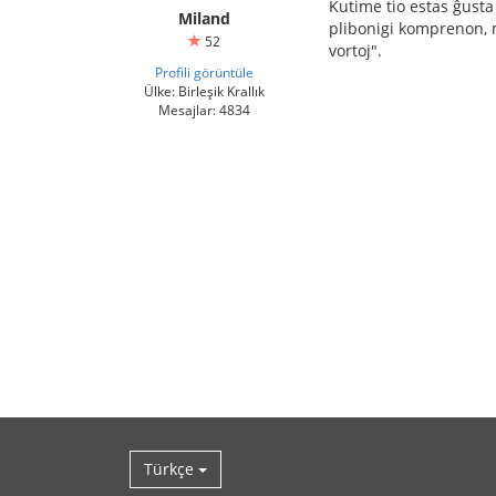
Kutime tio estas ĝusta 
Miland
plibonigi komprenon, 
52
vortoj".
Profili görüntüle
Ülke: Birleşik Krallık
Mesajlar: 4834
Türkçe