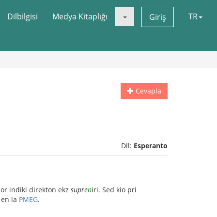
Dilbilgisi
Medya Kitaplığı
TR
Giriş
Cevapla
Dil:
Esperanto
or indiki direkton ekz
supre
n
iri. Sed kio pri
en la
PMEG
.