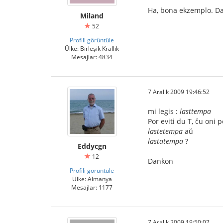
Ha, bona ekzemplo. D
Miland
52
Profili görüntüle
Ülke: Birleşik Krallık
Mesajlar: 4834
7 Aralık 2009 19:46:52
mi legis :
lasttempa
Por eviti du T, ĉu oni p
lastetempa
aŭ
lastatempa
?
Eddycgn
12
Dankon
Profili görüntüle
Ülke: Almanya
Mesajlar: 1177
7 Aralık 2009 19:50:07