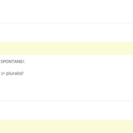
ko SPONTANE/.
(= pluralo)?