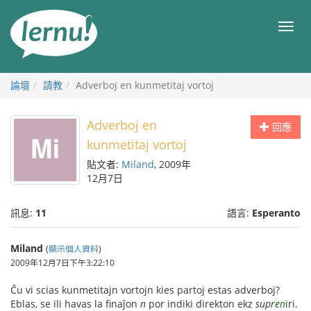
前
往
目
目
錄
錄
論壇
請教
Adverboj en kunmetitaj vortoj
Adverboj en
回應
kunmetitaj vortoj
貼文者:
Miland
, 2009年
12月7日
訊息:
11
語言:
Esperanto
Miland
(
顯示個人資料
)
2009年12月7日下午3:22:10
Ĉu vi scias kunmetitajn vortojn kies partoj estas adverboj?
Eblas, se ili havas la finaĵon
n
por indiki direkton ekz
supre
n
iri.