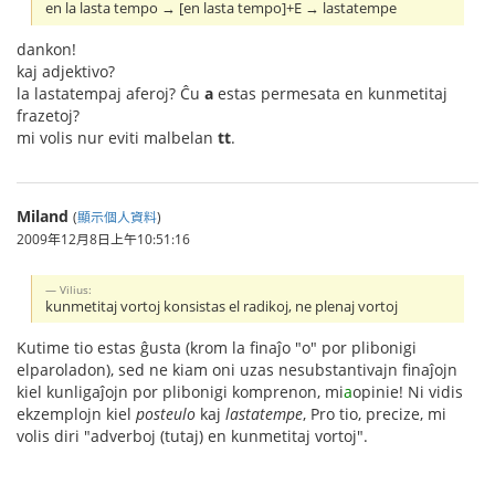
en la lasta tempo → [en lasta tempo]+E → lastatempe
dankon!
kaj adjektivo?
la lastatempaj aferoj? Ĉu
a
estas permesata en kunmetitaj
frazetoj?
mi volis nur eviti malbelan
tt
.
Miland
(
顯示個人資料
)
2009年12月8日上午10:51:16
Vilius:
kunmetitaj vortoj konsistas el radikoj, ne plenaj vortoj
Kutime tio estas ĝusta (krom la finaĵo "o" por plibonigi
elparoladon), sed ne kiam oni uzas nesubstantivajn finaĵojn
kiel kunligaĵojn por plibonigi komprenon, mi
a
opinie! Ni vidis
ekzemplojn kiel
posteulo
kaj
lastatempe
, Pro tio, precize, mi
volis diri "adverboj (tutaj) en kunmetitaj vortoj".