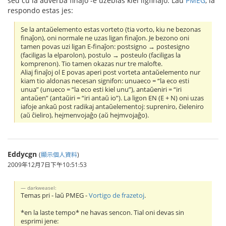
sed ĉu la adverba finaĵo -e uzeblas kiel ligfinaĵo. Laŭ
PMEG
, la
respondo estas jes:
Se la antaŭelemento estas vorteto (tia vorto, kiu ne bezonas
finaĵon), oni normale ne uzas ligan finaĵon. Je bezono oni
tamen povas uzi ligan E-finaĵon: postsigno → postesigno
(faciligas la elparolon), postulo → posteulo (faciligas la
komprenon). Tio tamen okazas nur tre malofte.
Aliaj finaĵoj ol E povas aperi post vorteta antaŭelemento nur
kiam tio aldonas necesan signifon: unuaeco = “la eco esti
unua” (unueco = “la eco esti kiel unu”), antaŭeniri = “iri
antaŭen” (antaŭiri = “iri antaŭ io”). La ligon EN (E + N) oni uzas
iafoje ankaŭ post radikaj antaŭelementoj: supreniro, ĉieleniro
(aŭ ĉieliro), hejmenvojaĝo (aŭ hejmvojaĝo).
Eddycgn
(
顯示個人資料
)
2009年12月7日下午10:51:53
darkweasel:
Temas pri - laŭ PMEG -
Vortigo de frazetoj
.
*en la laste tempo* ne havas sencon. Tial oni devas sin
esprimi jene: