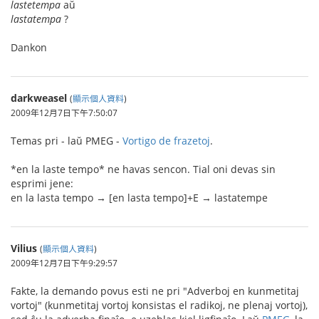
lastetempa
aŭ
lastatempa
?
Dankon
darkweasel
(
顯示個人資料
)
2009年12月7日下午7:50:07
Temas pri - laŭ PMEG -
Vortigo de frazetoj
.
*en la laste tempo* ne havas sencon. Tial oni devas sin
esprimi jene:
en la lasta tempo → [en lasta tempo]+E → lastatempe
Vilius
(
顯示個人資料
)
2009年12月7日下午9:29:57
Fakte, la demando povus esti ne pri "Adverboj en kunmetitaj
vortoj" (kunmetitaj vortoj konsistas el radikoj, ne plenaj vortoj),