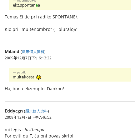
magnifico94:
ekz.spontan
e
a
Temas ĉi tie pri radiko SPONTANE/.
Kio pri "multenombro" (= pluralo)?
Miland
(
顯示個人資料
)
2009年12月7日下午6:13:22
patrik:
mult
e
kosta.
Ha, bona ekzemplo. Dankon!
Eddycgn
(
顯示個人資料
)
2009年12月7日下午7:46:52
mi legis :
lasttempa
Por eviti du T, ĉu oni povas skribi