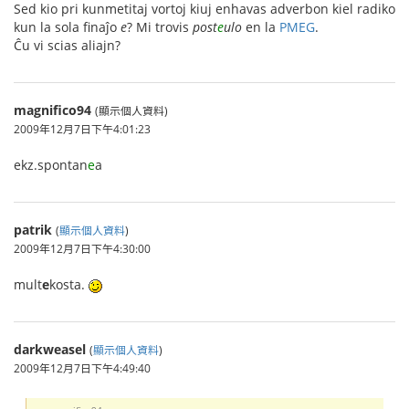
Sed kio pri kunmetitaj vortoj kiuj enhavas adverbon kiel radiko
kun la sola finaĵo
e
? Mi trovis
post
e
ulo
en la
PMEG
.
Ĉu vi scias aliajn?
magnifico94
(顯示個人資料)
2009年12月7日下午4:01:23
ekz.spontan
e
a
patrik
(
顯示個人資料
)
2009年12月7日下午4:30:00
mult
e
kosta.
darkweasel
(
顯示個人資料
)
2009年12月7日下午4:49:40