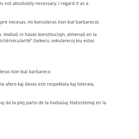
s not absolutely necessary, I regard it as a
epre necesas, mi konsideras tion kial barbareco).
io. Hodiaŭ ni havas konstituciojn, almenaŭ en la
aicité/sécularité” (laikeco, sekulareco) kiu estas
deras tion kial barbareco
a afero kaj devas esti respektata kaj tolerata,
j de la plej parto de la hodiaŭaj ŝtatsistemoj en la