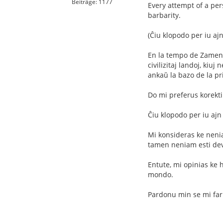
Beiträge: 1177
Every attempt of a per
barbarity.
(Ĉiu klopodo per iu aj
En la tempo de Zamenhof
civilizitaj landoj, kiuj
ankaŭ la bazo de la pr
Do mi preferus korekti
Ĉiu klopodo per iu ajn
Mi konsideras ke neniam
tamen neniam esti devi
Entute, mi opinias ke 
mondo.
Pardonu min se mi far