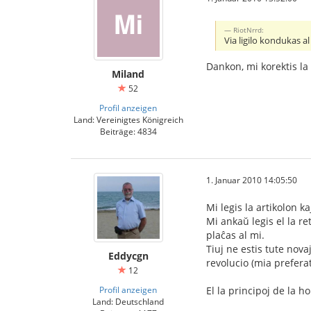
RiotNrrd:
Via ligilo kondukas al 
Dankon, mi korektis la l
Miland
52
Profil anzeigen
Land: Vereinigtes Königreich
Beiträge: 4834
1. Januar 2010 14:05:50
Mi legis la artikolon ka
Mi ankaŭ legis el la r
plaĉas al mi.
Tiuj ne estis tute nova
Eddycgn
revolucio (mia preferat
12
Profil anzeigen
El la principoj de la 
Land: Deutschland