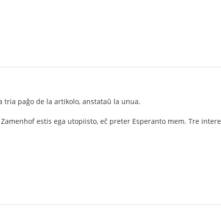
la tria paĝo de la artikolo, anstataŭ la unua.
. Zamenhof estis ega utopiisto, eĉ preter Esperanto mem. Tre intere