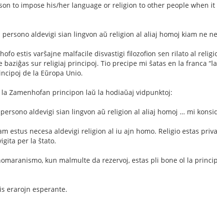
son to impose his/her language or religion to other people when it i
n persono aldevigi sian lingvon aŭ religion al aliaj homoj kiam ne n
o estis varŝajne malfacile disvastigi filozofion sen rilato al relig
 ne baziĝas sur religiaj principoj. Tio precipe mi ŝatas en la franca “l
incipoj de la Eŭropa Unio.
 la Zamenhofan principon laŭ la hodiaŭaj vidpunktoj:
 persono aldevigi sian lingvon aŭ religion al aliaj homoj … mi konsi
 estus necesa aldevigi religion al iu ajn homo. Religio estas privat
gita per la ŝtato.
homaranismo, kun malmulte da rezervoj, estas pli bone ol la principo
is erarojn esperante.