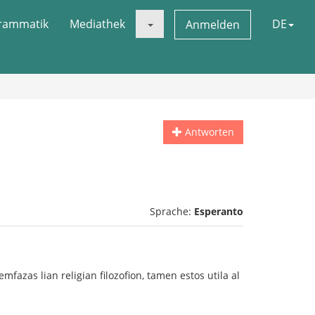
rammatik
Mediathek
DE
Anmelden
Antworten
Sprache:
Esperanto
 emfazas lian religian filozofion, tamen estos utila al