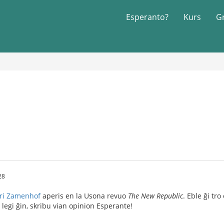
Esperanto?
Kurs
G
28
pri Zamenhof
aperis en la Usona revuo
The New Republic
. Eble ĝi tro
 legi ĝin, skribu vian opinion Esperante!