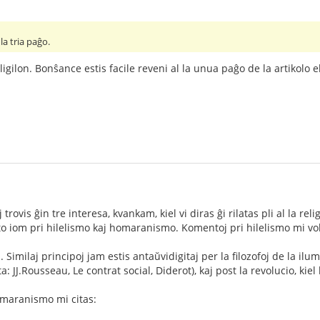
la tria paĝo.
igilon. Bonŝance estis facile reveni al la unua paĝo de la artikolo el 
j trovis ĝin tre interesa, kvankam, kiel vi diras ĝi rilatas pli al la re
eto iom pri hilelismo kaj homaranismo. Komentoj pri hilelismo mi v
j. Similaj principoj jam estis antaŭvidigitaj per la filozofoj de la 
a: JJ.Rousseau, Le contrat social, Diderot), kaj post la revolucio, kie
homaranismo mi citas: