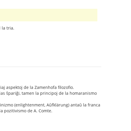
la tria.
ligiaj aspektoj de la Zamenhofa filozofio.
olas ŝpariĝi, tamen la principoj de la homaranismo
iluminizmo (enlightenment, Aŭfklärung) antaŭ la franca
l la pozitivismo de A. Comte.