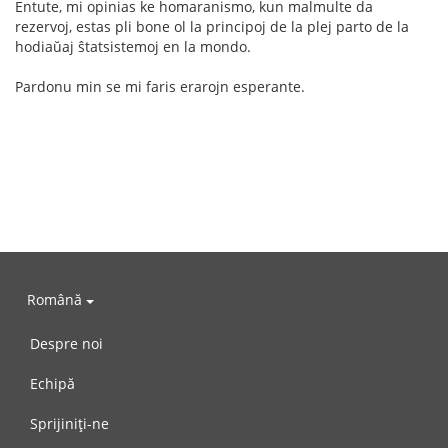
Entute, mi opinias ke homaranismo, kun malmulte da
rezervoj, estas pli bone ol la principoj de la plej parto de la
hodiaŭaj ŝtatsistemoj en la mondo.
Pardonu min se mi faris erarojn esperante.
Română
Despre noi
Echipă
Sprijiniți-ne