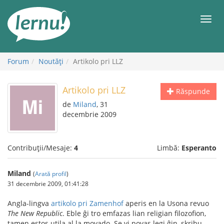
Mergi
la
Meni
conținut
Forum
Noutăţi
Artikolo pri LLZ
Artikolo pri LLZ
Răspunde
de
Miland
, 31
decembrie 2009
Contribuții/Mesaje:
4
Limbă:
Esperanto
Miland
(
Arată profil
)
31 decembrie 2009, 01:41:28
Angla-lingva
artikolo pri Zamenhof
aperis en la Usona revuo
The New Republic
. Eble ĝi tro emfazas lian religian filozofion,
tamen estos utila al la movado. Se vi povas legi ĝin, skribu