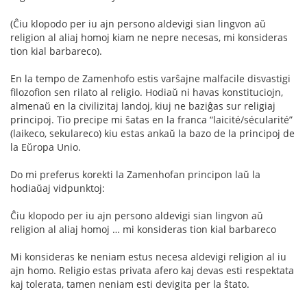
(Ĉiu klopodo per iu ajn persono aldevigi sian lingvon aŭ
religion al aliaj homoj kiam ne nepre necesas, mi konsideras
tion kial barbareco).
En la tempo de Zamenhofo estis varŝajne malfacile disvastigi
filozofion sen rilato al religio. Hodiaŭ ni havas konstituciojn,
almenaŭ en la civilizitaj landoj, kiuj ne baziĝas sur religiaj
principoj. Tio precipe mi ŝatas en la franca “laicité/sécularité”
(laikeco, sekulareco) kiu estas ankaŭ la bazo de la principoj de
la Eŭropa Unio.
Do mi preferus korekti la Zamenhofan principon laŭ la
hodiaŭaj vidpunktoj:
Ĉiu klopodo per iu ajn persono aldevigi sian lingvon aŭ
religion al aliaj homoj … mi konsideras tion kial barbareco
Mi konsideras ke neniam estus necesa aldevigi religion al iu
ajn homo. Religio estas privata afero kaj devas esti respektata
kaj tolerata, tamen neniam esti devigita per la ŝtato.