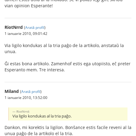
vian opinion Esperante!
RiotNrrd
(
Arată profil
)
1 ianuarie 2010, 09:01:42
Via ligilo kondukas al la tria paĝo de la artikolo, anstataŭ la
unua.
Ĝi estas bona artikolo. Zamenhof estis ega utopiisto, eĉ preter
Esperanto mem. Tre interesa.
Miland
(
Arată profil
)
1 ianuarie 2010, 13:52:00
RiotNrrd:
Via ligilo kondukas al la tria paĝo.
Dankon, mi korektis la ligilon. Bonŝance estis facile reveni al la
unua paĝo de la artikolo el la tria.