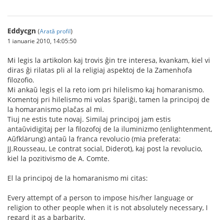
Eddycgn
(
Arată profil
)
1 ianuarie 2010, 14:05:50
Mi legis la artikolon kaj trovis ĝin tre interesa, kvankam, kiel vi
diras ĝi rilatas pli al la religiaj aspektoj de la Zamenhofa
filozofio.
Mi ankaŭ legis el la reto iom pri hilelismo kaj homaranismo.
Komentoj pri hilelismo mi volas ŝpariĝi, tamen la principoj de
la homaranismo plaĉas al mi.
Tiuj ne estis tute novaj. Similaj principoj jam estis
antaŭvidigitaj per la filozofoj de la iluminizmo (enlightenment,
Aŭfklärung) antaŭ la franca revolucio (mia preferata:
JJ.Rousseau, Le contrat social, Diderot), kaj post la revolucio,
kiel la pozitivismo de A. Comte.
El la principoj de la homaranismo mi citas:
Every attempt of a person to impose his/her language or
religion to other people when it is not absolutely necessary, I
regard it as a barbarity.