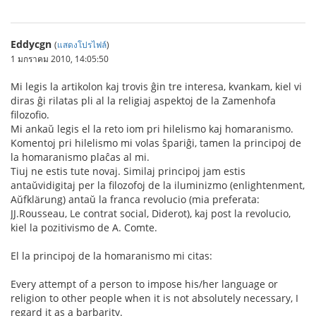
Eddycgn
(
แสดงโปรไฟล์
)
1 มกราคม 2010, 14:05:50
Mi legis la artikolon kaj trovis ĝin tre interesa, kvankam, kiel vi
diras ĝi rilatas pli al la religiaj aspektoj de la Zamenhofa
filozofio.
Mi ankaŭ legis el la reto iom pri hilelismo kaj homaranismo.
Komentoj pri hilelismo mi volas ŝpariĝi, tamen la principoj de
la homaranismo plaĉas al mi.
Tiuj ne estis tute novaj. Similaj principoj jam estis
antaŭvidigitaj per la filozofoj de la iluminizmo (enlightenment,
Aŭfklärung) antaŭ la franca revolucio (mia preferata:
JJ.Rousseau, Le contrat social, Diderot), kaj post la revolucio,
kiel la pozitivismo de A. Comte.
El la principoj de la homaranismo mi citas:
Every attempt of a person to impose his/her language or
religion to other people when it is not absolutely necessary, I
regard it as a barbarity.