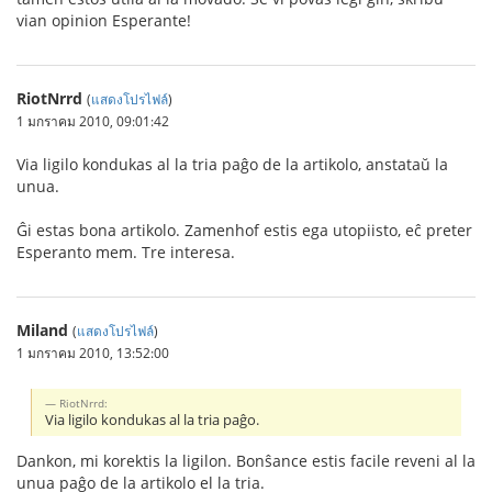
vian opinion Esperante!
RiotNrrd
(
แสดงโปรไฟล์
)
1 มกราคม 2010, 09:01:42
Via ligilo kondukas al la tria paĝo de la artikolo, anstataŭ la
unua.
Ĝi estas bona artikolo. Zamenhof estis ega utopiisto, eĉ preter
Esperanto mem. Tre interesa.
Miland
(
แสดงโปรไฟล์
)
1 มกราคม 2010, 13:52:00
RiotNrrd:
Via ligilo kondukas al la tria paĝo.
Dankon, mi korektis la ligilon. Bonŝance estis facile reveni al la
unua paĝo de la artikolo el la tria.