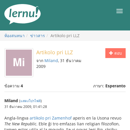
ไป
ยัง
เมนู
สารบัญ
ห้องสนทนา
ข่าวสาร
Artikolo pri LLZ
Artikolo pri LLZ
ตอบ
จาก
Miland
, 31 ธันวาคม
2009
ข้อความ
4
ภาษา:
Esperanto
Miland
(
แสดงโปรไฟล์
)
31 ธันวาคม 2009, 01:41:28
Angla-lingva
artikolo pri Zamenhof
aperis en la Usona revuo
The New Republic
. Eble ĝi tro emfazas lian religian filozofion,
tamen estos utila al la movado. Se vi povas legi ĝin, skribu