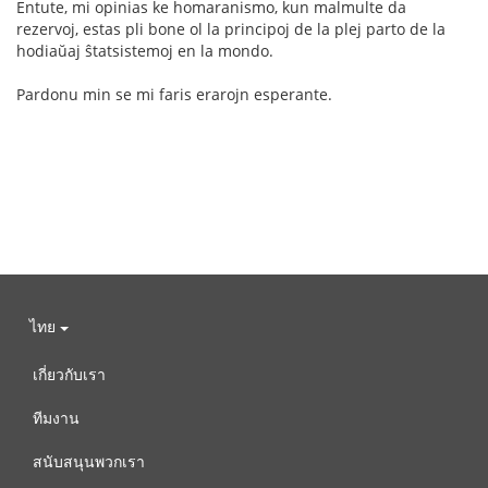
Entute, mi opinias ke homaranismo, kun malmulte da
rezervoj, estas pli bone ol la principoj de la plej parto de la
hodiaŭaj ŝtatsistemoj en la mondo.
Pardonu min se mi faris erarojn esperante.
ไทย
เกี่ยวกับเรา
ทีมงาน
สนับสนุนพวกเรา