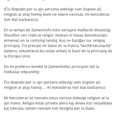
(Ĉiu klopodo per iu ajn persono aldevigi sian lingvon aŭ
religion al aliaj homoj kiam ne nepre necesas, mi konsideras
tion kial barbareco).
En la tempo de Zamenhofo estis varŝajne malfacile disvastigi
filozofion sen rilato al religio. Hodiaŭ ni havas konstituciojn,
almenaŭ en la civilizitaj landoj, kiuj ne baziĝas sur religiaj
principoj. Tio precipe mi ŝatas en la franca “laicité/sécularité”
(laikeco, sekulareco) kiu estas ankaŭ la bazo de la principoj de
la Eŭropa Unio.
Do mi preferus korekti la Zamenhofan principon laŭ la
hodiaŭaj vidpunktoj:
Ĉiu klopodo per iu ajn persono aldevigi sian lingvon aŭ
religion al aliaj homoj … mi konsideras tion kial barbareco
Mi konsideras ke neniam estus necesa aldevigi religion al iu
ajn homo. Religio estas privata afero kaj devas esti respektata
kaj tolerata, tamen neniam esti devigita per la ŝtato.