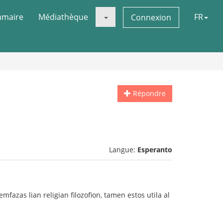
maire
Médiathèque
FR
Connexion
Répondre
Langue:
Esperanto
 emfazas lian religian filozofion, tamen estos utila al