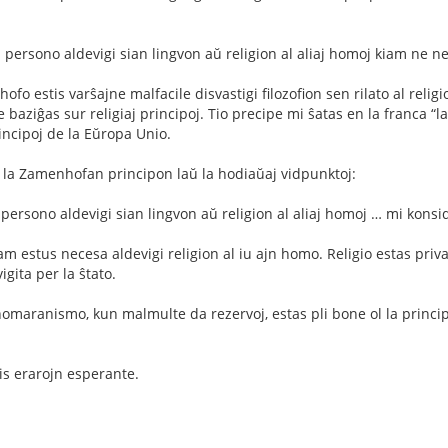
n persono aldevigi sian lingvon aŭ religion al aliaj homoj kiam ne n
o estis varŝajne malfacile disvastigi filozofion sen rilato al relig
 ne baziĝas sur religiaj principoj. Tio precipe mi ŝatas en la franca “l
incipoj de la Eŭropa Unio.
 la Zamenhofan principon laŭ la hodiaŭaj vidpunktoj:
 persono aldevigi sian lingvon aŭ religion al aliaj homoj … mi konsi
 estus necesa aldevigi religion al iu ajn homo. Religio estas privat
gita per la ŝtato.
homaranismo, kun malmulte da rezervoj, estas pli bone ol la principo
is erarojn esperante.