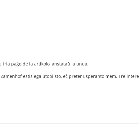
la tria paĝo de la artikolo, anstataŭ la unua.
. Zamenhof estis ega utopiisto, eĉ preter Esperanto mem. Tre intere