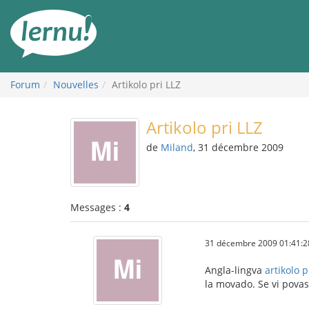
Aller
au
contenu
Forum
Nouvelles
Artikolo pri LLZ
Artikolo pri LLZ
de
Miland
, 31 décembre 2009
Messages :
4
31 décembre 2009 01:41:2
Angla-lingva
artikolo 
la movado. Se vi povas