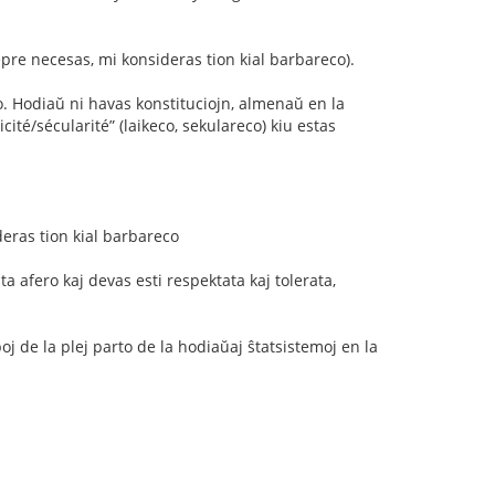
epre necesas, mi konsideras tion kial barbareco).
io. Hodiaŭ ni havas konstituciojn, almenaŭ en la
aicité/sécularité” (laikeco, sekulareco) kiu estas
deras tion kial barbareco
a afero kaj devas esti respektata kaj tolerata,
j de la plej parto de la hodiaŭaj ŝtatsistemoj en la