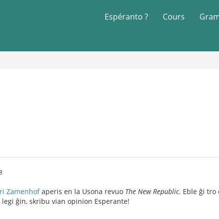
Espéranto ?
Cours
Gram
8
pri Zamenhof
aperis en la Usona revuo
The New Republic
. Eble ĝi tro
 legi ĝin, skribu vian opinion Esperante!