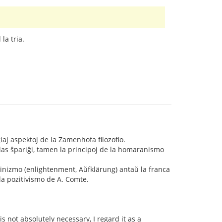
la tria.
ligiaj aspektoj de la Zamenhofa filozofio.
olas ŝpariĝi, tamen la principoj de la homaranismo
iluminizmo (enlightenment, Aŭfklärung) antaŭ la franca
l la pozitivismo de A. Comte.
s not absolutely necessary, I regard it as a