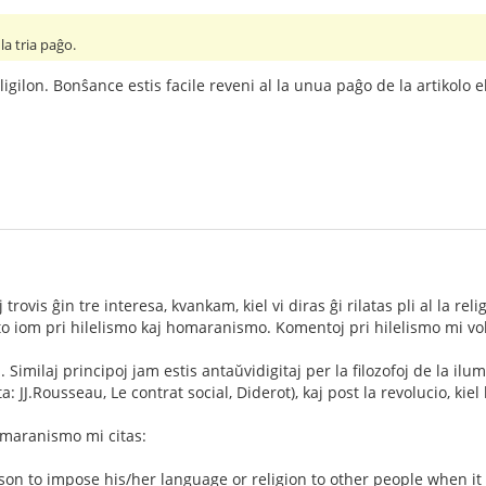
la tria paĝo.
igilon. Bonŝance estis facile reveni al la unua paĝo de la artikolo el 
j trovis ĝin tre interesa, kvankam, kiel vi diras ĝi rilatas pli al la re
eto iom pri hilelismo kaj homaranismo. Komentoj pri hilelismo mi v
j. Similaj principoj jam estis antaŭvidigitaj per la filozofoj de la 
a: JJ.Rousseau, Le contrat social, Diderot), kaj post la revolucio, kie
homaranismo mi citas:
son to impose his/her language or religion to other people when it i