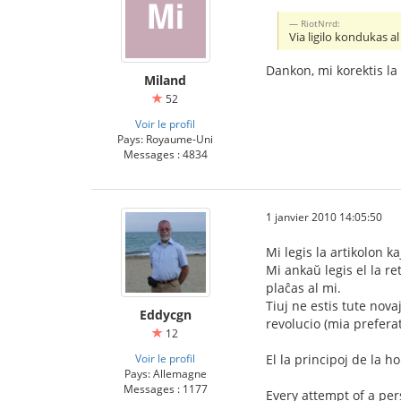
RiotNrrd:
Via ligilo kondukas al 
Dankon, mi korektis la l
Miland
52
Voir le profil
Pays: Royaume-Uni
Messages : 4834
1 janvier 2010 14:05:50
Mi legis la artikolon ka
Mi ankaŭ legis el la r
plaĉas al mi.
Tiuj ne estis tute nova
Eddycgn
revolucio (mia preferat
12
Voir le profil
El la principoj de la 
Pays: Allemagne
Messages : 1177
Every attempt of a per