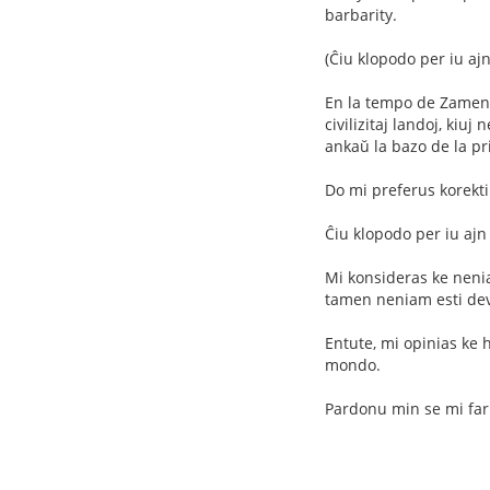
barbarity.
(Ĉiu klopodo per iu aj
En la tempo de Zamenhof
civilizitaj landoj, kiuj
ankaŭ la bazo de la pr
Do mi preferus korekti
Ĉiu klopodo per iu ajn
Mi konsideras ke neniam
tamen neniam esti devi
Entute, mi opinias ke 
mondo.
Pardonu min se mi far