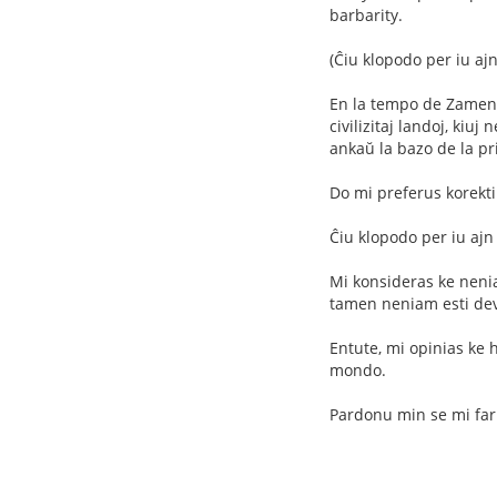
barbarity.
(Ĉiu klopodo per iu aj
En la tempo de Zamenhof
civilizitaj landoj, kiuj
ankaŭ la bazo de la pr
Do mi preferus korekti
Ĉiu klopodo per iu ajn
Mi konsideras ke neniam
tamen neniam esti devi
Entute, mi opinias ke 
mondo.
Pardonu min se mi far