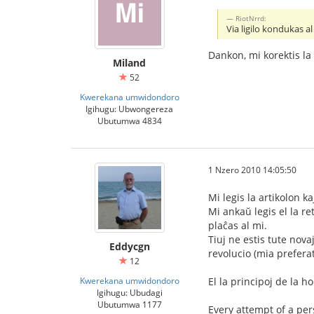
RiotNrrd:
Via ligilo kondukas al 
Dankon, mi korektis la l
Miland
52
Kwerekana umwidondoro
Igihugu: Ubwongereza
Ubutumwa 4834
1 Nzero 2010 14:05:50
Mi legis la artikolon ka
Mi ankaŭ legis el la r
plaĉas al mi.
Tiuj ne estis tute nova
Eddycgn
revolucio (mia preferat
12
Kwerekana umwidondoro
El la principoj de la 
Igihugu: Ubudagi
Ubutumwa 1177
Every attempt of a per