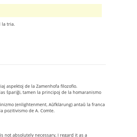
la tria.
ligiaj aspektoj de la Zamenhofa filozofio.
olas ŝpariĝi, tamen la principoj de la homaranismo
iluminizmo (enlightenment, Aŭfklärung) antaŭ la franca
l la pozitivismo de A. Comte.
s not absolutely necessary, I regard it as a