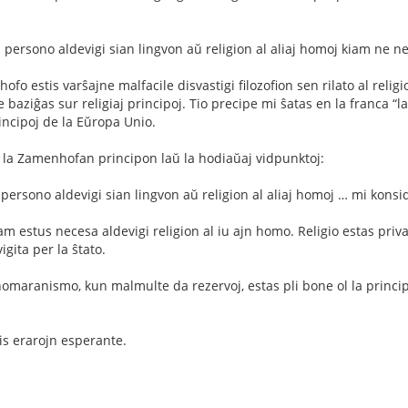
n persono aldevigi sian lingvon aŭ religion al aliaj homoj kiam ne n
o estis varŝajne malfacile disvastigi filozofion sen rilato al relig
 ne baziĝas sur religiaj principoj. Tio precipe mi ŝatas en la franca “l
incipoj de la Eŭropa Unio.
 la Zamenhofan principon laŭ la hodiaŭaj vidpunktoj:
 persono aldevigi sian lingvon aŭ religion al aliaj homoj … mi konsi
 estus necesa aldevigi religion al iu ajn homo. Religio estas privat
gita per la ŝtato.
homaranismo, kun malmulte da rezervoj, estas pli bone ol la principo
is erarojn esperante.