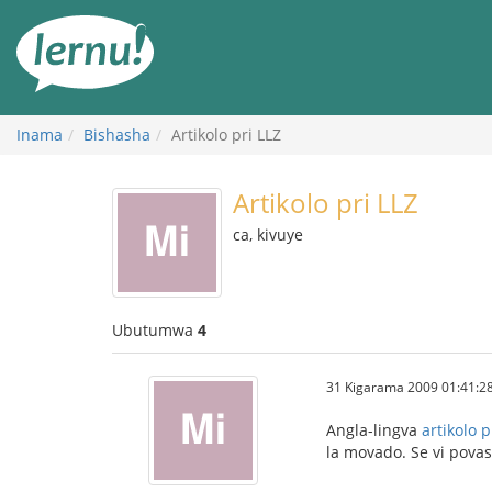
Ku
rupapuro
rw'ibirimwo
Inama
Bishasha
Artikolo pri LLZ
Artikolo pri LLZ
ca, kivuye
Ubutumwa
4
31 Kigarama 2009 01:41:2
Angla-lingva
artikolo 
la movado. Se vi povas