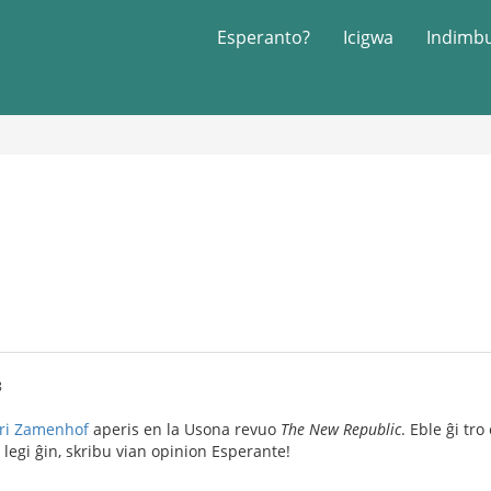
Esperanto?
Icigwa
Indimb
8
pri Zamenhof
aperis en la Usona revuo
The New Republic
. Eble ĝi tro
 legi ĝin, skribu vian opinion Esperante!