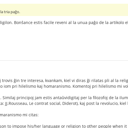
la tria paĝo.
igilon. Bonŝance estis facile reveni al la unua paĝo de la artikolo el 
j trovis ĝin tre interesa, kvankam, kiel vi diras ĝi rilatas pli al la re
eto iom pri hilelismo kaj homaranismo. Komentoj pri hilelismo mi v
j. Similaj principoj jam estis antaŭvidigitaj per la filozofoj de la 
a: JJ.Rousseau, Le contrat social, Diderot), kaj post la revolucio, kie
homaranismo mi citas:
son to impose his/her language or religion to other people when it i