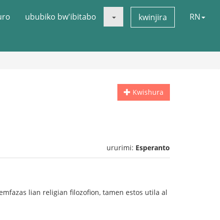
uro
ububiko bw'ibitabo
RN
kwinjira
Kwishura
ururimi:
Esperanto
 emfazas lian religian filozofion, tamen estos utila al