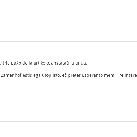
la tria paĝo de la artikolo, anstataŭ la unua.
. Zamenhof estis ega utopiisto, eĉ preter Esperanto mem. Tre intere