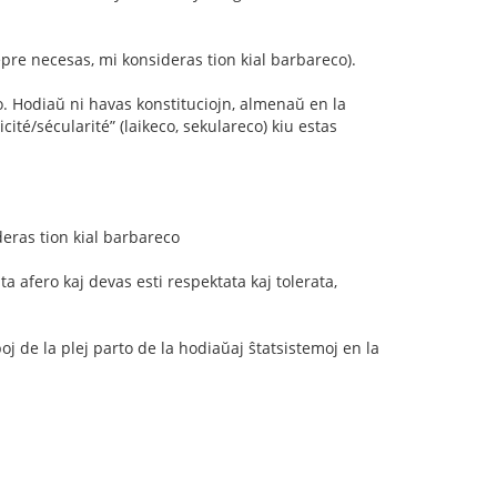
epre necesas, mi konsideras tion kial barbareco).
io. Hodiaŭ ni havas konstituciojn, almenaŭ en la
aicité/sécularité” (laikeco, sekulareco) kiu estas
deras tion kial barbareco
a afero kaj devas esti respektata kaj tolerata,
j de la plej parto de la hodiaŭaj ŝtatsistemoj en la