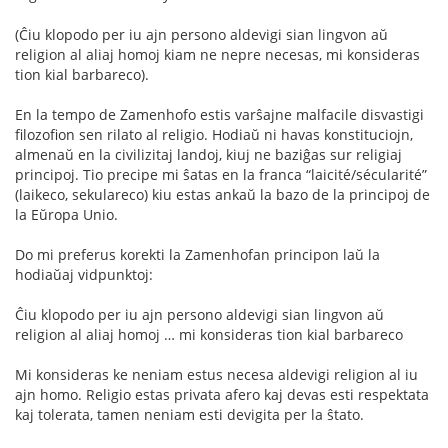
(Ĉiu klopodo per iu ajn persono aldevigi sian lingvon aŭ
religion al aliaj homoj kiam ne nepre necesas, mi konsideras
tion kial barbareco).
En la tempo de Zamenhofo estis varŝajne malfacile disvastigi
filozofion sen rilato al religio. Hodiaŭ ni havas konstituciojn,
almenaŭ en la civilizitaj landoj, kiuj ne baziĝas sur religiaj
principoj. Tio precipe mi ŝatas en la franca “laicité/sécularité”
(laikeco, sekulareco) kiu estas ankaŭ la bazo de la principoj de
la Eŭropa Unio.
Do mi preferus korekti la Zamenhofan principon laŭ la
hodiaŭaj vidpunktoj:
Ĉiu klopodo per iu ajn persono aldevigi sian lingvon aŭ
religion al aliaj homoj … mi konsideras tion kial barbareco
Mi konsideras ke neniam estus necesa aldevigi religion al iu
ajn homo. Religio estas privata afero kaj devas esti respektata
kaj tolerata, tamen neniam esti devigita per la ŝtato.