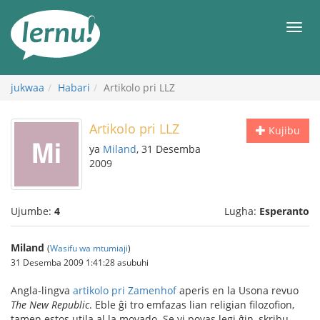
Kwa
maudhui
orod
jukwaa
Habari
Artikolo pri LLZ
Artikolo pri LLZ
Kujibu
ya
Miland
, 31 Desemba
2009
Ujumbe:
4
Lugha:
Esperanto
Miland
(
Wasifu wa mtumiaji
)
31 Desemba 2009 1:41:28 asubuhi
Angla-lingva
artikolo pri Zamenhof
aperis en la Usona revuo
The New Republic
. Eble ĝi tro emfazas lian religian filozofion,
tamen estos utila al la movado. Se vi povas legi ĝin, skribu