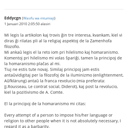
Eddycgn
(
Wasifu wa mtumiaji
)
1 Januari 2010 2:05:50 alasiri
Mi legis la artikolon kaj trovis ĝin tre interesa, kvankam, kiel vi
diras ĝi rilatas pli al la religiaj aspektoj de la Zamenhofa
filozofio.
Mi ankaŭ legis el la reto iom pri hilelismo kaj homaranismo.
Komentoj pri hilelismo mi volas ŝpariĝi, tamen la principoj de
la homaranismo plaĉas al mi.
Tiuj ne estis tute novaj. Similaj principoj jam estis
antaŭvidigitaj per la filozofoj de la iluminizmo (enlightenment,
Aŭfklärung) antaŭ la franca revolucio (mia preferata:
JJ.Rousseau, Le contrat social, Diderot), kaj post la revolucio,
kiel la pozitivismo de A. Comte.
El la principoj de la homaranismo mi citas:
Every attempt of a person to impose his/her language or
religion to other people when it is not absolutely necessary, I
regard it as a barbarity.