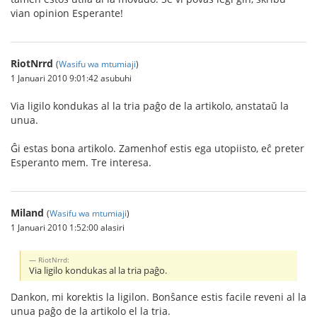
vian opinion Esperante!
RiotNrrd
(
Wasifu wa mtumiaji
)
1 Januari 2010 9:01:42 asubuhi
Via ligilo kondukas al la tria paĝo de la artikolo, anstataŭ la
unua.
Ĝi estas bona artikolo. Zamenhof estis ega utopiisto, eĉ preter
Esperanto mem. Tre interesa.
Miland
(
Wasifu wa mtumiaji
)
1 Januari 2010 1:52:00 alasiri
RiotNrrd:
Via ligilo kondukas al la tria paĝo.
Dankon, mi korektis la ligilon. Bonŝance estis facile reveni al la
unua paĝo de la artikolo el la tria.