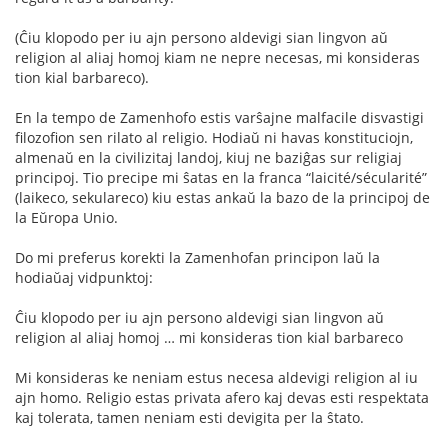
(Ĉiu klopodo per iu ajn persono aldevigi sian lingvon aŭ
religion al aliaj homoj kiam ne nepre necesas, mi konsideras
tion kial barbareco).
En la tempo de Zamenhofo estis varŝajne malfacile disvastigi
filozofion sen rilato al religio. Hodiaŭ ni havas konstituciojn,
almenaŭ en la civilizitaj landoj, kiuj ne baziĝas sur religiaj
principoj. Tio precipe mi ŝatas en la franca “laicité/sécularité”
(laikeco, sekulareco) kiu estas ankaŭ la bazo de la principoj de
la Eŭropa Unio.
Do mi preferus korekti la Zamenhofan principon laŭ la
hodiaŭaj vidpunktoj:
Ĉiu klopodo per iu ajn persono aldevigi sian lingvon aŭ
religion al aliaj homoj … mi konsideras tion kial barbareco
Mi konsideras ke neniam estus necesa aldevigi religion al iu
ajn homo. Religio estas privata afero kaj devas esti respektata
kaj tolerata, tamen neniam esti devigita per la ŝtato.