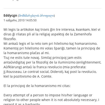
Eddycgn
(
მომხმარებლის პროფილი
)
1 იანვარი, 2010 14:05:50
Mi legis la artikolon kaj trovis ĝin tre interesa, kvankam, kiel vi
diras ĝi rilatas pli al la religiaj aspektoj de la Zamenhofa
filozofio.
Mi ankaŭ legis el la reto iom pri hilelismo kaj homaranismo.
Komentoj pri hilelismo mi volas ŝpariĝi, tamen la principoj de
la homaranismo plaĉas al mi.
Tiuj ne estis tute novaj. Similaj principoj jam estis
antaŭvidigitaj per la filozofoj de la iluminizmo (enlightenment,
Aŭfklärung) antaŭ la franca revolucio (mia preferata:
JJ.Rousseau, Le contrat social, Diderot), kaj post la revolucio,
kiel la pozitivismo de A. Comte.
El la principoj de la homaranismo mi citas:
Every attempt of a person to impose his/her language or
religion to other people when it is not absolutely necessary, I
regard it as a barbarity.