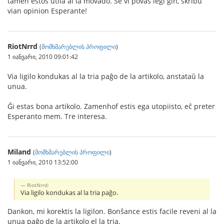
tamen estos utila al la movado. Se vi povas legi ĝin, skribu
vian opinion Esperante!
RiotNrrd
(
მომხმარებლის პროფილი
)
1 იანვარი, 2010 09:01:42
Via ligilo kondukas al la tria paĝo de la artikolo, anstataŭ la
unua.
Ĝi estas bona artikolo. Zamenhof estis ega utopiisto, eĉ preter
Esperanto mem. Tre interesa.
Miland
(
მომხმარებლის პროფილი
)
1 იანვარი, 2010 13:52:00
RiotNrrd:
Via ligilo kondukas al la tria paĝo.
Dankon, mi korektis la ligilon. Bonŝance estis facile reveni al la
unua paĝo de la artikolo el la tria.