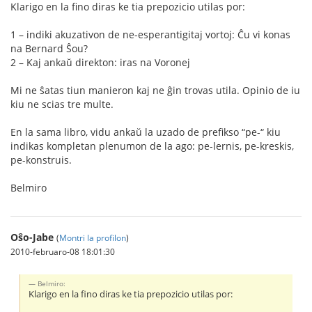
Klarigo en la fino diras ke tia prepozicio utilas por:
1 – indiki akuzativon de ne-esperantigitaj vortoj: Ĉu vi konas
na Bernard Ŝou?
2 – Kaj ankaŭ direkton: iras na Voronej
Mi ne ŝatas tiun manieron kaj ne ĝin trovas utila. Opinio de iu
kiu ne scias tre multe.
En la sama libro, vidu ankaŭ la uzado de prefikso “pe-“ kiu
indikas kompletan plenumon de la ago: pe-lernis, pe-kreskis,
pe-konstruis.
Belmiro
Oŝo-Jabe
(
Montri la profilon
)
2010-februaro-08 18:01:30
Belmiro:
Klarigo en la fino diras ke tia prepozicio utilas por: