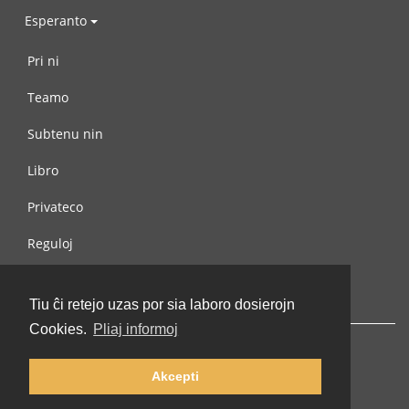
Esperanto
Pri ni
Teamo
Subtenu nin
Libro
Privateco
Reguloj
Kontaktu nin
Tiu ĉi retejo uzas por sia laboro dosierojn
Cookies.
Pliaj informoj
Akcepti
© 2002-2026 lernu.net |
Impressum