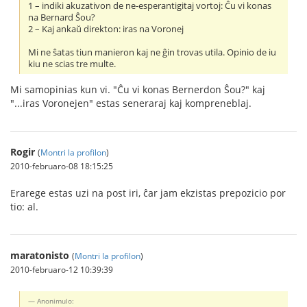
1 – indiki akuzativon de ne-esperantigitaj vortoj: Ĉu vi konas
na Bernard Ŝou?
2 – Kaj ankaŭ direkton: iras na Voronej
Mi ne ŝatas tiun manieron kaj ne ĝin trovas utila. Opinio de iu
kiu ne scias tre multe.
Mi samopinias kun vi. "Ĉu vi konas Bernerdon Ŝou?" kaj
"...iras Voronejen" estas seneraraj kaj kompreneblaj.
Rogir
(
Montri la profilon
)
2010-februaro-08 18:15:25
Erarege estas uzi na post iri, ĉar jam ekzistas prepozicio por
tio: al.
maratonisto
(
Montri la profilon
)
2010-februaro-12 10:39:39
Anonimulo: