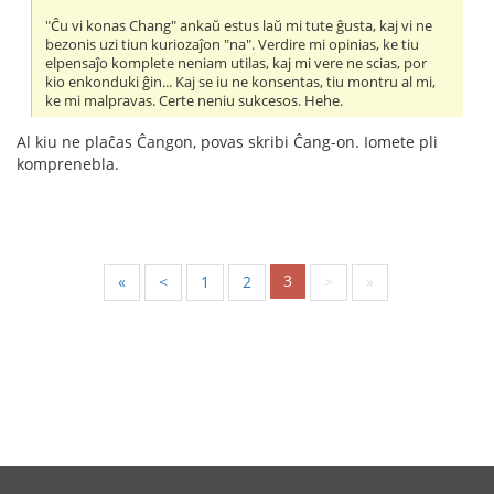
"Ĉu vi konas Chang" ankaŭ estus laŭ mi tute ĝusta, kaj vi ne
bezonis uzi tiun kuriozaĵon "na". Verdire mi opinias, ke tiu
elpensaĵo komplete neniam utilas, kaj mi vere ne scias, por
kio enkonduki ĝin... Kaj se iu ne konsentas, tiu montru al mi,
ke mi malpravas. Certe neniu sukcesos. Hehe.
Al kiu ne plaĉas Ĉangon, povas skribi Ĉang-on. Iomete pli
komprenebla.
3
«
<
1
2
>
»