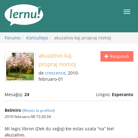
Al
la
Men
enhavo
Forumo
Konsultejo
akuzativo kaj propraj nomoj
akuzativo kaj
Respondi
propraj nomoj
de
crescence
, 2010-
februaro-01
Mesaĝoj:
24
Lingvo:
Esperanto
Belmiro
(
Montri la profilon
)
2010-februaro-08 15:20:34
Mi legis libron (Dek du seĝoj) kie estas uzata “na” kiel
akuzativo.